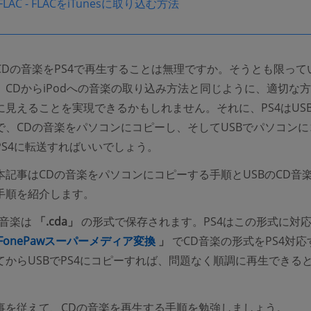
s FLAC - FLACをiTunesに取り込む方法
CDの音楽をPS4で再生することは無理ですか。そうとも限って
、CDからiPodへの音楽の取り込み方法と同じように、適切な
に見えることを実現できるかもしれません。それに、PS4はUS
で、CDの音楽をパソコンにコピーし、そしてUSBでパソコンに
PS4に転送すればいいでしょう。
記事はCDの音楽をパソコンにコピーする手順とUSBのCD音楽
手順を紹介します。
の音楽は
「.cda」
の形式で保存されます。PS4はこの形式に対
(opens new window)
FonePawスーパーメディア変換
」
でCD音楽の形式をPS4対応
てからUSBでPS4にコピーすれば、問題なく順調に再生できる
事を従えて、CDの音楽を再生する手順を勉強しましょう。