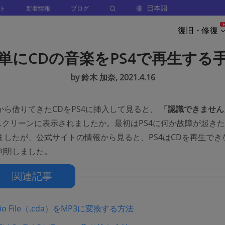
日本語
ト
新着情報
ブログ
復旧・修復
単にCDの音楽をPS4で再生する
by 鈴木 加奈, 2021.4.16
から借りてきたCDをPS4に挿入して見ると、
「認識できません
のスクリーンに表示されましたか。最初はPS4に何か故障が起き
ましたが、公式サイトの情報から見ると、PS4はCDを再生でき
判明しました。
関連記事
dio File（.cda）をMP3に変換する方法