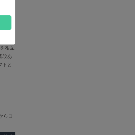
式に
を相互
普段あ
フトと
。
からコ