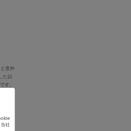
っと意外
した以
けです。
法でも試
移転し
kie
、当社