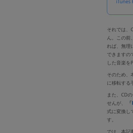
iTune
それでは、
ん。この前
れば、無理
できますの
した音楽を
そのため、本
に移転する
また、CD
せんが、
「
式に変換し
す。
では、本記