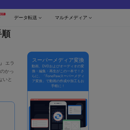
HOT
データ転送
マルチメディア
手順
スーパーメディア変換
」
エラ
動画、DVDおよびオーディオの変
たのかっ
換・編集・再生がこの一本で！さ
らに、「FonePawスーパーメディ
ないと
ア変換」で動画の作成や加工もお
手軽に！