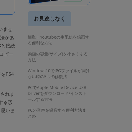
お見逃しなく
いませ
方法があ
簡単！Youtubeの生配信を録画す
る便利な方法
Bと接続
コピー
動画の容量(サイズ)を小さくする
方法
Windows10でJPGファイルが開け
をPS4
ない時の5つの修復法
PCでApple Mobile Device USB
Driverをダウンロード/インスト
応されま
ールする方法
する形
と思いま
PCの音声を録音する便利方法ま
とめ