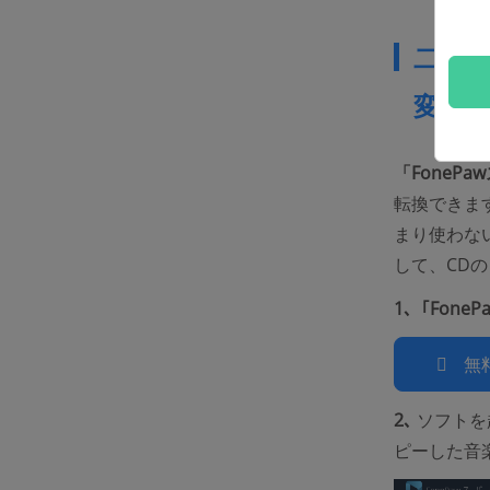
二､C
変換
「FoneP
転換できま
まり使わな
して、CD
1､「Fon
無
2､
ソフトを
ピーした音