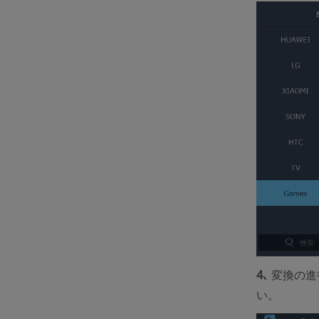
4､
変換の進
い。