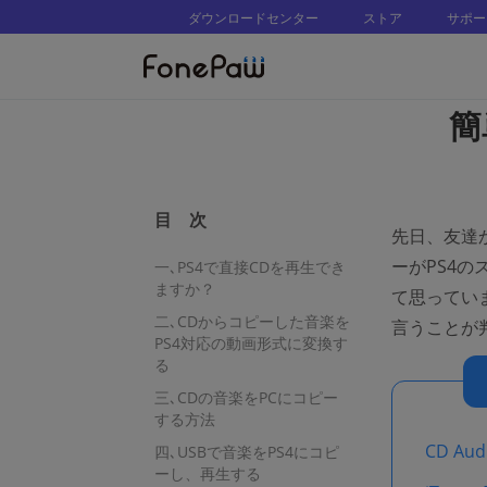
ダウンロードセンター
ストア
サポー
簡
目 次
先日、友達
ーがPS4
一､PS4で直接CDを再生でき
ますか？
て思ってい
二､CDからコピーした音楽を
言うことが
PS4対応の動画形式に変換す
る
三､CDの音楽をPCにコピー
する方法
CD Au
四､USBで音楽をPS4にコピ
ーし、再生する