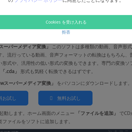
の
プライバシー ポリシー
に同意したことになります。
Dからコピーした音楽をPS4対応の動画形
Cookies を受け入れる
する
拒否
awスーパーメディア変換」
このソフトは多種類の動画、音声形式
す。流行っている動画、音声フォーマットの転換はもちろん、
い形式や、汎用性の低い形式の変換もできます。専門の変換ソ
の
「.cda」
形式も気軽く転換できるはずです。
ePawスーパーメディア変換」
をパソコンにダウンロードします
料お試し
無料お試し
起動します。ホーム画面のメニュー
「ファイルを追加」
でCD
楽ファイルをソフトに追加します。