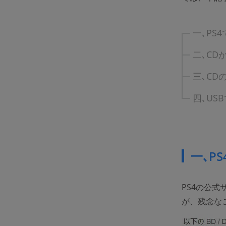
一､PS
二､CD
三､CD
四､US
一､P
PS4の公式
が、残念な