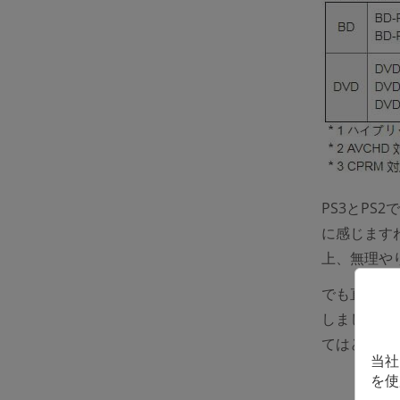
PS3とPS
に感じます
上、無理や
でも直接C
しましょう
てはどうで
当社
を使