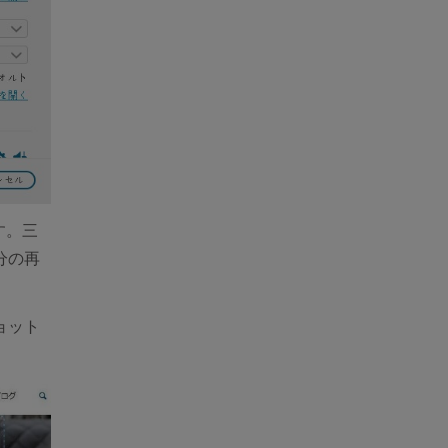
す。三
分の再
ョット