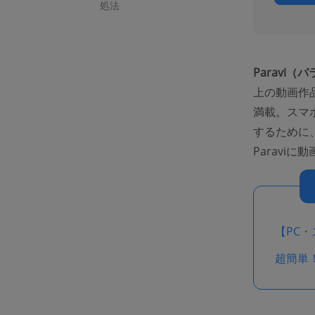
処法
Paravi（
上の動画作
満載。スマ
するために
Paravi
【PC・
超簡単