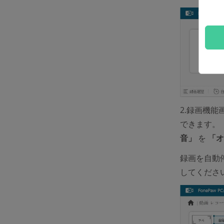
2.録画機
できます。
音」
を
「オ
録画を自動
してくださ