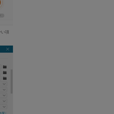
かい項
。