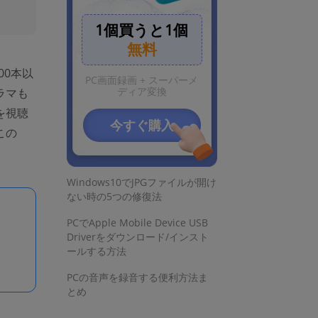
1個買うと1個
無料
お見逃しなく
00本以
PC画面録画 + スーパーメ
ディア変換
ラマも
簡単！Youtubeの生配信を録画す
を視聴
る便利な方法
今すぐ購入
この
動画の容量(サイズ)を小さくする
方法
Windows10でJPGファイルが開け
ない時の5つの修復法
PCでApple Mobile Device USB
Driverをダウンロード/インスト
ールする方法
PCの音声を録音する便利方法ま
とめ