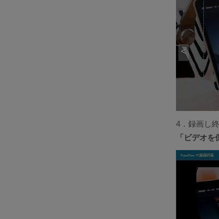
4．録画し
「ビデオを