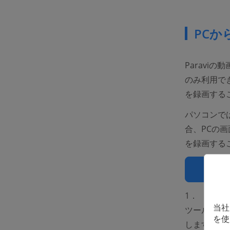
PCか
Paravi
のみ利用で
を録画する
パソコンでは
合、PCの
を録画するこ
無
1．
「Fone
当社
ツールが見え
を使
します。