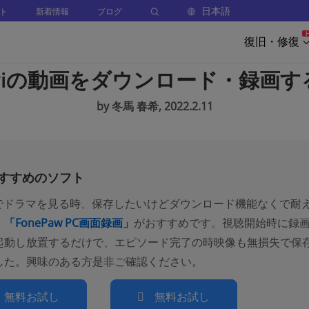
日本語
ト
新着情報
ブログ
復旧・修復
aviの動画をダウンロード・録画
by 冬馬 春希, 2022.2.11
すすめのソフト
aviでドラマを見る時、保存したいけどダウンロード機能なくで耐
、
「FonePaw PC画面録画」
がおすすめです。視聴開始時に録
起動し放置するだけで、エピソード完了の時映像も無損失で保
した。興味のある方是非ご確認ください。
無料お試し
無料お試し