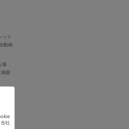
ブレット
合動画
る場
ens new window)
は画面
ダー」
kie
リック
、当社