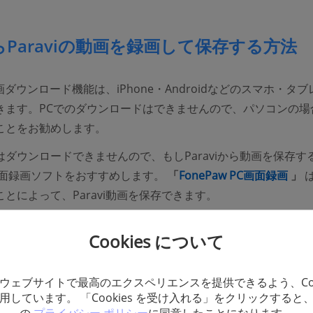
らParaviの動画を録画して保存する方法
の動画ダウンロード機能は、iPhone・Androidなどのスマホ・タ
きます。PCでのダウンロードはできませんので、パソコンの場
ことをお勧めします。
ダウンロードできませんので、もしParaviから動画を保存す
(op
画面録画ソフトをおすすめします。
「
FonePaw PC画面録画
」
とによって、Paravi動画を保存できます。
料お試し
無料お試し
Cookies について
Paw PC画面録画」
を実行すると、メイン画面で
「動画レコー
ウェブサイトで最高のエクスペリエンスを提供できるよう、Coo
ます。Paravi動画を録画するには、
「動画レコーダー」
をク
用しています。 「Cookies を受け入れる」をクリックすると