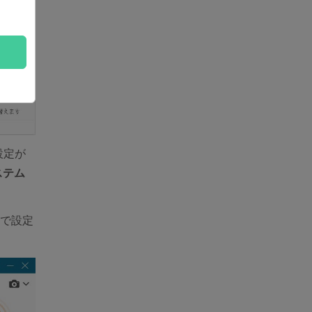
設定が
ステム
で設定