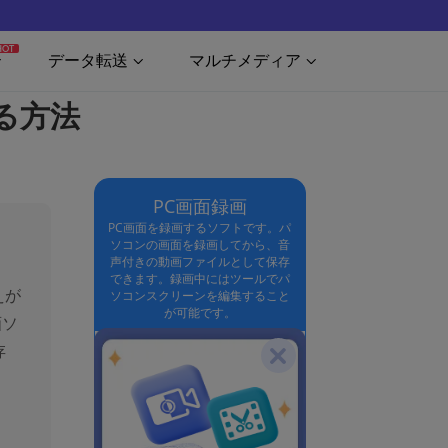
HOT
データ転送
マルチメディア
する方法
PC画面録画
PC画面を録画するソフトです。パ
ソコンの画面を録画してから、音
声付きの動画ファイルとして保存
できます。録画中にはツールでパ
えが
ソコンスクリーンを編集すること
が可能です。
画ソ
存