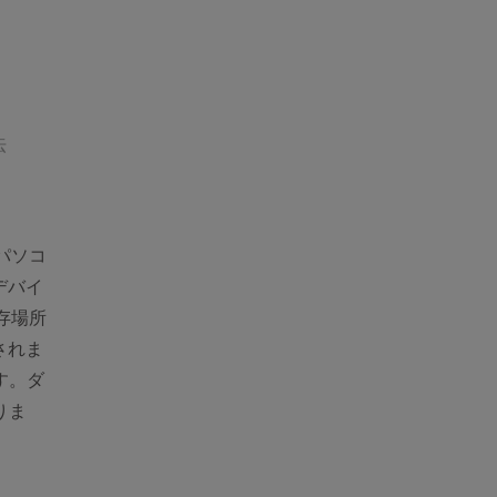
法
、パソコ
デバイ
存場所
されま
す。ダ
りま