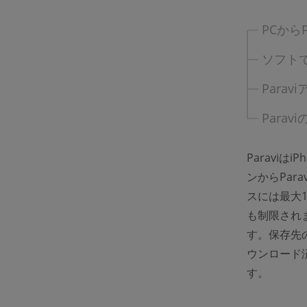
PCから
ソフトで
Para
Para
Paraviは
ンからPa
スには最大
も制限され
す。保存先
ウンロード
す。