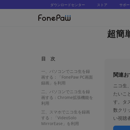
ダウンロードセンター
ストア
サポー
超簡
目 次
一、パソコンでニコ生を録
関連お
画する：「FonePaw PC画面
録画」を利用
ニコ生
二、パソコンでニコ生を録
たいこ
画する：Chrome拡張機能を
す。タ
利用
数クリ
三、スマホでニコ生を録画
する：「VideoSolo
い視聴
MirrorEase」を利用