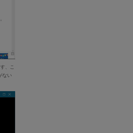
ます、こ
がない