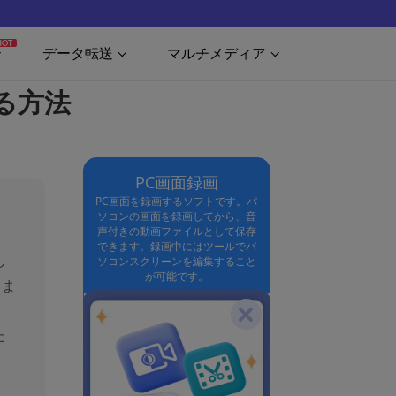
HOT
データ転送
マルチメディア
る方法
PC画面録画
PC画面を録画するソフトです。パ
ソコンの画面を録画してから、音
声付きの動画ファイルとして保存
できます。録画中にはツールでパ
し
ソコンスクリーンを編集すること
が可能です。
しま
、
た