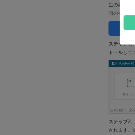
生の録画に
画の手順を
無
ステップ1
トールして
ステップ2
されます。