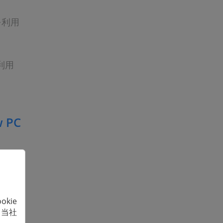
を利用
を利用
 PC
nePaw
画面録
kie
作がシ
、当社
、ニコ