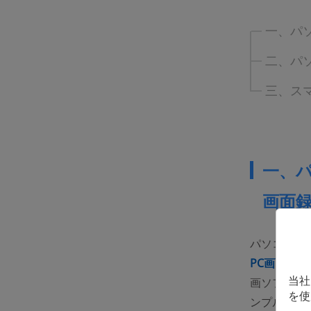
一、パソ
二、パソ
三、スマ
一、パ
画面
パソコンで
PC画面録画
当社
画ソフトで
を使
ンプルで、