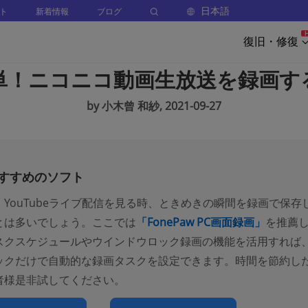
日本語
ト
新着情報
ブログ
復旧・修復
単！ニコニコ動画生放送を録画す
by 小木曾 和紗, 2021-09-27
すすめのソフト
、YouTubeライブ配信を見る時、ときめきの瞬間を録画で保存
とは多いでしょう。ここでは
「FonePaw PC画面録画」
を推薦
スクスケジュールやウインドウロック録画の機能を活用すれば
ックだけで自動的な録画タスクを設定できます。時間を節約し
者様是非試してください。