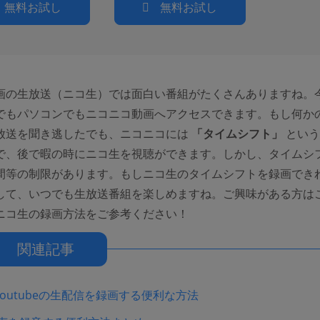
無料お試し
無料お試し
画の生放送（ニコ生）では面白い番組がたくさんありますね。
でもパソコンでもニコニコ動画へアクセスできます。もし何か
放送を聞き逃したでも、ニコニコには
「タイムシフト」
という
で、後で暇の時にニコ生を視聴ができます。しかし、タイムシ
間等の制限があります。もしニコ生のタイムシフトを録画でき
して、いつでも生放送番組を楽しめますね。ご興味がある方は
ニコ生の録画方法をご参考ください！
関連記事
outubeの生配信を録画する便利な方法