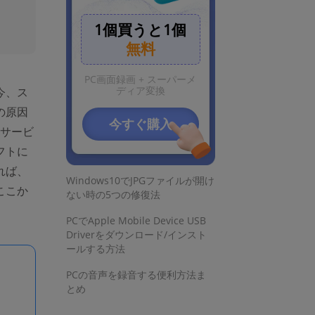
1個買うと1個
無料
お見逃しなく
PC画面録画 + スーパーメ
ディア変換
今、ス
簡単！Youtubeの生配信を録画す
の原因
る便利な方法
今すぐ購入
サービ
動画の容量(サイズ)を小さくする
フトに
方法
れば、
Windows10でJPGファイルが開け
ここか
ない時の5つの修復法
PCでApple Mobile Device USB
Driverをダウンロード/インスト
ールする方法
PCの音声を録音する便利方法ま
とめ