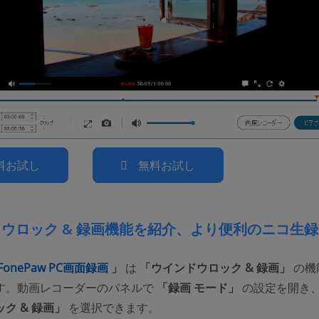
料お試し
無料お試し
ウロック & 録画機能を紹介、より便利のニコ生録
(opens new window)
FonePaw PC画面録画
」
は
「ウインドウロック & 録画」
の機
す。動画レコーダーのパネルで
「録画 モード」
の設定を開き
ク & 録画」
を選択できます。