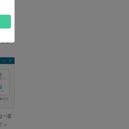
コ生録
インス
は一変
行っ