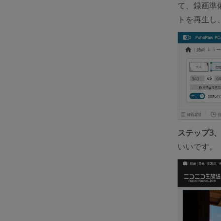
て、録画準
トを再生し
ステップ3
いいです。