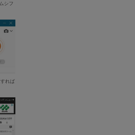
ムシフ
止すれば