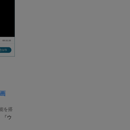
画
能を搭
、
「ウ