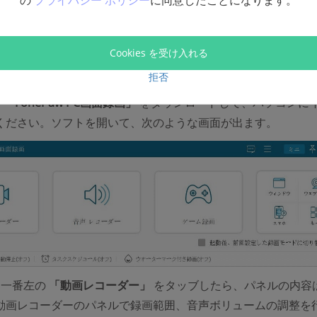
の
プライバシー ポリシー
に同意したことになります。
はピッタリです。では、
「FonePaw PC画面録画」
を使ってニ
見ていきましょう。
Cookies を受け入れる
料お試し
無料お試し
拒否
、
「FonePaw PC画面録画」
をダウンロードして、パソコンに
ください。ソフトを開いて、次のような画面が出ます。
、
一番左の
「動画レコーダー」
をタッブしたら、パネルの内容
動画レコーダーのパネルで録画範囲、音声ボリュームの調整を