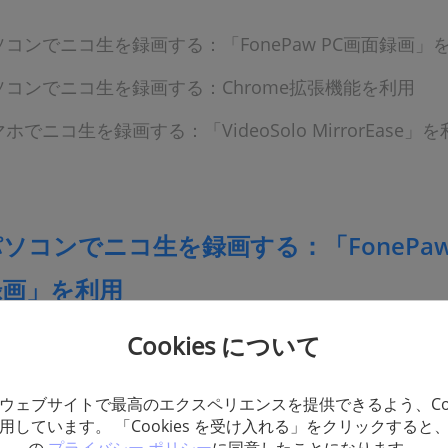
コンでニコ生を録画する：「FonePaw PC画面録画」
コンでニコ生を録画する：Chrome拡張機能を利用
ホでニコ生を録画する：「VideoSolo MirrorEase」
ソコンでニコ生を録画する：「FonePaw
録画」を利用
Cookies について
ニコニコの生放送やタイムシフトビデオを録画したい時、
「
Fo
(opens new window)
」
を使えば、手軽にできます。このソフトは今とても人気の
ウェブサイトで最高のエクスペリエンスを提供できるよう、Coo
あり、強力な機能が付いており、録画専門家とも言えます。操
用しています。 「Cookies を受け入れる」をクリックすると
初心者でもうまく使えます。画面と音声を同時に録画するので