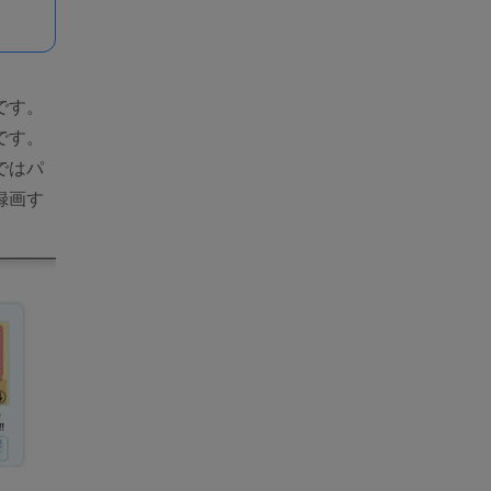
です。
です。
ではパ
録画す