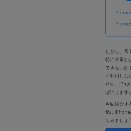
iPh
iPho
しかし、音
特に容量が少
できないかもし
を利用しな
せん。iP
ば消せます
今回紹介す
気にiPh
てみましょ