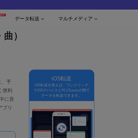
HOT
データ転送
マルチメディア
・曲）
iOS転送
は、予
iOS転送を使えば、ワンクリック
く便利
でiOSデバイスとPC/iTunesの間で
データを転送できます。
の中に音
アプリ