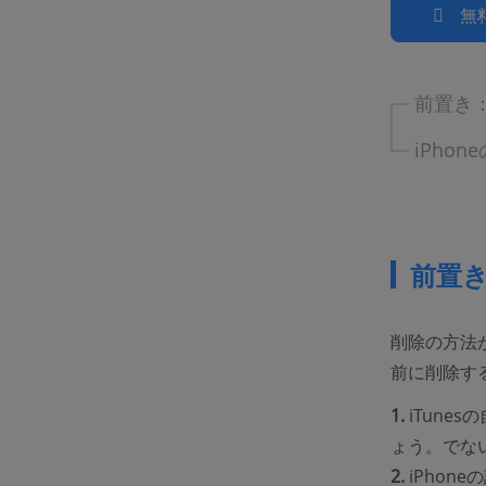
無
前置き：
iPho
前置き
削除の方法
前に削除す
1.
iTune
ょう。でな
2.
iPhon