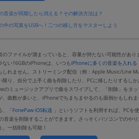
oneの音楽が同期したら消える？その解決方法は？
neの中の写真をUSBへ！二つの移し方をマスターしよう
楽のファイルが溜まっていると、容量が持たない可能性があり
ない16GBのiPhoneは、いつも
iPhoneに多くの音楽を入れる
れません。ストリーミング配信（例：Apple Music/Line Mu
い限り、自分で上手く曲を削除したり、PCに移したりするしか
honeのミュージックアプリで曲をスワイプして、「削除」をタッ
が、曲数が多いと、iPhoneでちまちまやるのも面倒かもしれま
(opens new window)
る、「
FonePaw iOS転送
」というソフトを利用すれば、PCを
oneの音楽を削除することができます。さっそくパソコンでのやり
う。一括削除も可能！