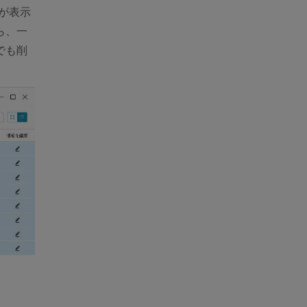
が表示
ら、一
でも削