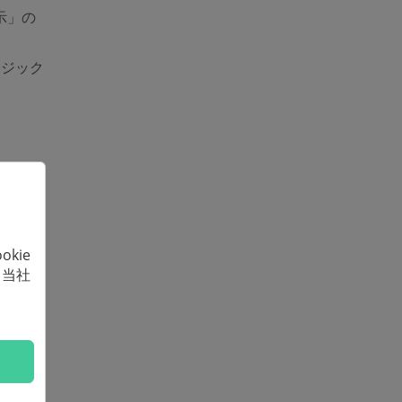
表示」の
ージック
ビデオ
kie
、当社
)
用する
後、ソフ