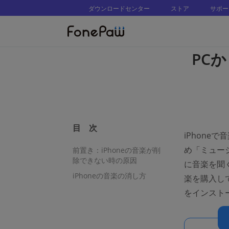
ダウンロードセンター
ストア
サポー
PC
目 次
iPhone
め「ミュー
前置き：iPhoneの音楽が削
除できない時の原因
に音楽を聞く
iPhoneの音楽の消し方
楽を購入し
をインスト