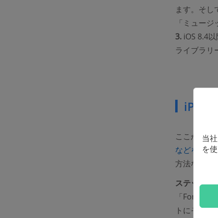
ます。そして
「ミュージ
3.
iOS 8
ライブラリ
iPh
ここから、
当社
を使
などを削除
方法なので
ステップ1：
「FoneP
トにそのiP