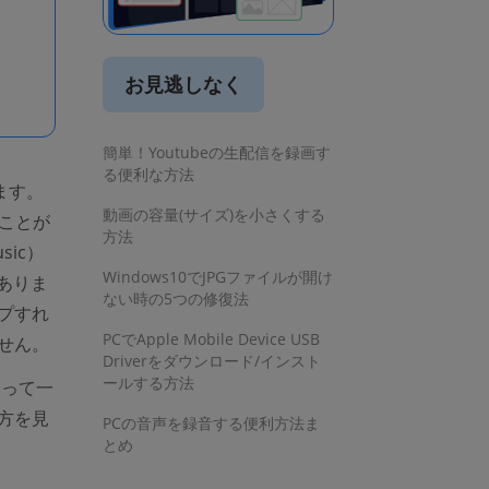
お見逃しなく
簡単！Youtubeの生配信を録画す
る便利な方法
ます。
動画の容量(サイズ)を小さくする
(opens new window)
ことが
方法
sic）
Windows10でJPGファイルが開け
ありま
ない時の5つの修復法
プすれ
PCでApple Mobile Device USB
せん。
Driverをダウンロード/インスト
ールする方法
使って一
方を見
PCの音声を録音する便利方法ま
とめ