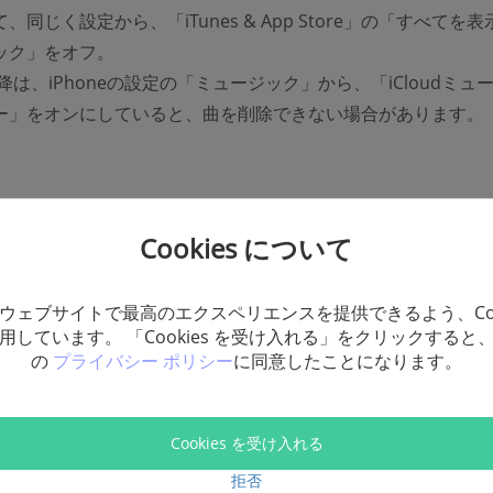
、同じく設定から、「iTunes & App Store」の「すべてを
ック」をオフ。
.4以降は、iPhoneの設定の「ミュージック」から、「iCloudミュ
ー」をオンにしていると、曲を削除できない場合があります。
oneの音楽の消し方
Cookies について
PCを使って曲を削除する方法を紹介します。曲だけではなく、
ウェブサイトで最高のエクスペリエンスを提供できるよう、Coo
用しています。 「Cookies を受け入れる」をクリックすると
(opens new window
する
こともできます。「
FonePaw iOS転送
」というソフトを利
の
プライバシー ポリシー
に同意したことになります。
、まずはこのソフトをパソコンにインストールしましょう。
iPhoneを接続
aw iOS転送」を起動し、iPhoneを接続します。接続が成功した
Cookies を受け入れる
honeの情報が見れます。
拒否