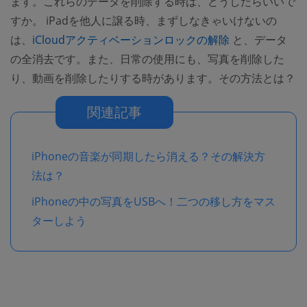
ます。これらのデータを削除する時は、どうしたらいいで
すか。 iPadを他人に譲る時、まずしなきゃいけないの
(opens new w
は、
iCloudアクティベーションロックの解除
と、データ
の全消去です。また、日常の使用にも、写真を削除した
り、動画を削除したりする時があります。その方法とは？
関連記事
iPhoneの音楽が同期したら消える？その解決方
法は？
iPhoneの中の写真をUSBへ！二つの移し方をマス
ターしよう