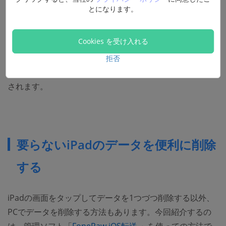
とになります。
Cookies を受け入れる
拒否
これですべての情報を削除することができ、iPadが初期化
されます。
要らないiPadのデータを便利に削除
する
iPadの画面をタップしてデータを1つづつ削除する以外、
PCでデータを削除する方法もあります。今回紹介するの
(opens new window)