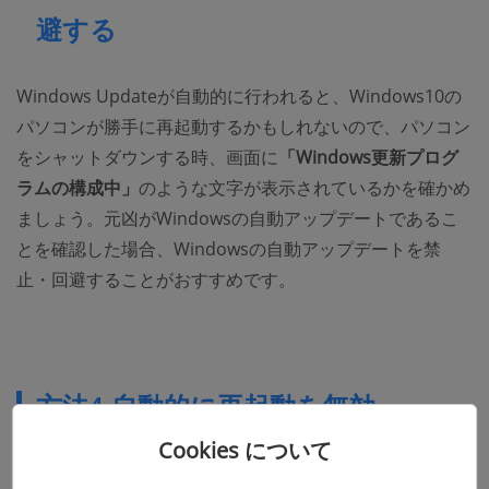
避する
Windows Updateが自動的に行われると、Windows10の
パソコンが勝手に再起動するかもしれないので、パソコン
をシャットダウンする時、画面に
「Windows更新プログ
ラムの構成中」
のような文字が表示されているかを確かめ
ましょう。元凶がWindowsの自動アップデートであるこ
とを確認した場合、Windowsの自動アップデートを禁
止・回避することがおすすめです。
方法4.自動的に再起動を無効
Cookies について
ステップ1、
「PC」
に右クリックしてから
「プロパティ」