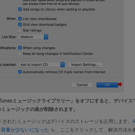
iTunesミュージックライブラリー」をオフにすると、デバイス
leミュージックの曲が削除されます。
ドされたミュージックはデバイスのストレージを占用します。
(opens new window)
の空き容量が少ないになった
ら、ここをクリックして、解決方法を