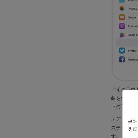
アイクラウド
曲を保存し
下の手順通
スデップ１
当社
スデップ２
を使
す。