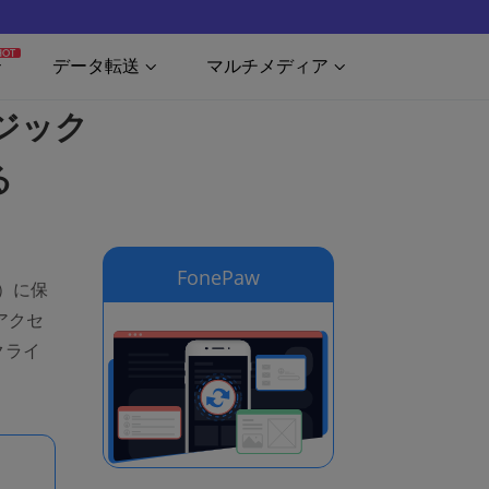
HOT
データ転送
マルチメディア
ュージック
る
FonePaw
ド）に保
アクセ
クライ