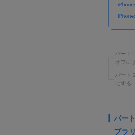
iPho
iPh
パート1
オフに
パート２
にする
パート1
ブラ