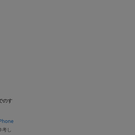
でのす
iPhone
参考し