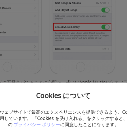
に不具合がでることに心配か、或いはApple Musicからオフ
たくない、iCloudミュージックライブラリをオフにしたいとき
Cookies について
りに操作してください：
：
「設定」「ミュージック」
に入ります。
ウェブサイトで最高のエクスペリエンスを提供できるよう、Coo
：下記画像のように
「iCloudミュージックライブラリ」
をオフ
用しています。 「Cookies を受け入れる」をクリックすると
の
プライバシー ポリシー
に同意したことになります。