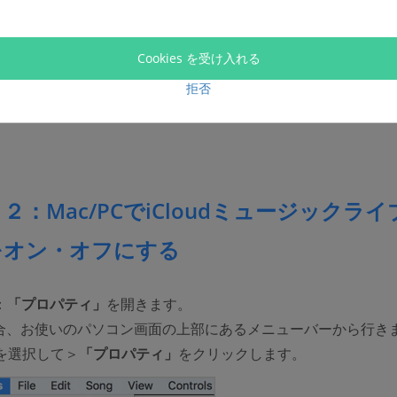
Cookies を受け入れる
拒否
２：Mac/PCでiCloudミュージックライ
をオン・オフにする
：
「プロパティ」
を開きます。
場合、お使いのパソコン画面の上部にあるメニューバーから行き
を選択して＞
「プロパティ」
をクリックします。