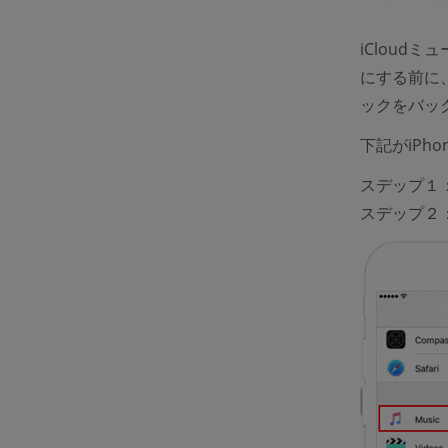
iClou
にする前に
ックをバッ
下記がiPh
スデップ１
スデップ２