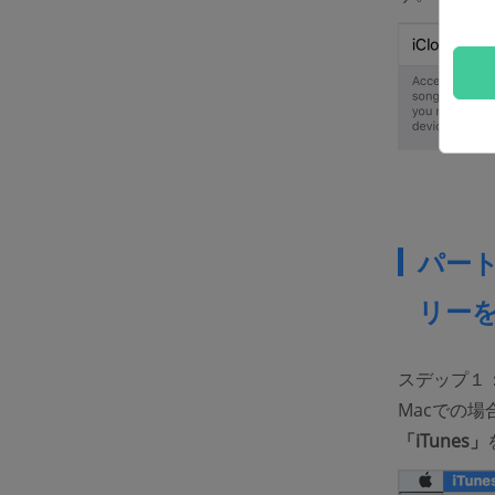
パート
リー
スデップ１
Macでの
「iTunes」