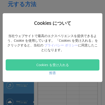
元する方法
ステップ1.データ復元プログラムを起動し、「iCloudバッ
Cookies について
クアップファイルから復元」を選択します。
ステップ2. Apple IDとパスワードを入力します。プログラ
当社ウェブサイトで最高のエクスペリエンスを提供できるよ
ムはアカウントのすべてのバックアップを表示します。復
う、Cookie を使用しています。 「Cookies を受け入れる」を
元したいiCloudバックアップを選択し、「ダウンロード」
クリックすると、当社の
プライバシー ポリシー
に同意したこ
とになります。
をクリックします。
Cookies を受け入れる
拒否