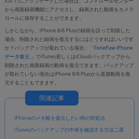
iOS 11にアップデートした場合は、コントロールセンター
から画面録画機能にアクセスし、録画された動画をカメラ
ロールに保存することができます。
しかしながら、iPhone 8/8 Plusの録画を誤って削除した
場合、削除された録画を復元するにはどうすればいいです
か？バックアップが取れている場合、「
FonePaw iPhone
(opens new window)
データ復元
」でiTunes若しくはiCloudバックアップから
削除された画面録画の動画を復元できます。バックアップ
が取れていない場合はiPhone 8/8 Plusから直接動画を復
元することもできます。
関連記事
iPhoneのメモ帳を復元したい時の対処法
iTunesのバックアップの中身を確認する方法二選