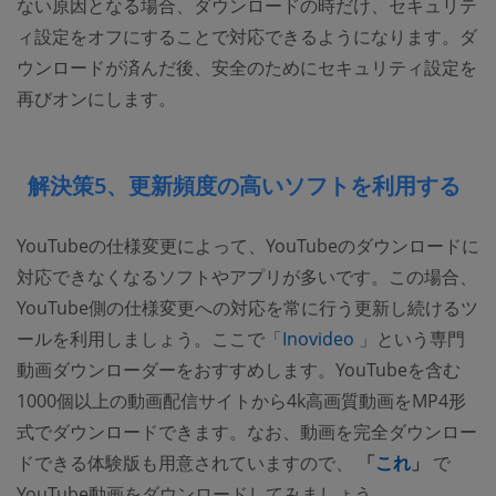
ない原因となる場合、ダウンロードの時だけ、セキュリテ
ィ設定をオフにすることで対応できるようになります。ダ
ウンロードが済んだ後、安全のためにセキュリティ設定を
再びオンにします。
解決策5、更新頻度の高いソフトを利用する
YouTubeの仕様変更によって、YouTubeのダウンロードに
対応できなくなるソフトやアプリが多いです。この場合、
YouTube側の仕様変更への対応を常に行う更新し続けるツ
(opens new win
ールを利用しましょう。ここで「
Inovideo
」という専門
動画ダウンローダーをおすすめします。YouTubeを含む
1000個以上の動画配信サイトから4k高画質動画をMP4形
式でダウンロードできます。なお、動画を完全ダウンロー
ドできる体験版も用意されていますので、
「
これ
」
で
YouTube動画をダウンロードしてみましょう。