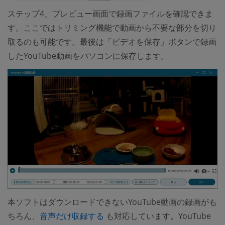
ステップ4、プレビュー画面で録画ファイルを確認できま
す。ここではトリミング機能で動画から不要な部分を切り
取るのも可能です。最後は「ビデオを保存」ボタンで録画
したYouTube動画をパソコンに保存します。
本ソフトはダウンロードできないYouTube動画の録画がも
(opens new window)
ちろん、
音声だけ収録する
も対応しています。YouTube