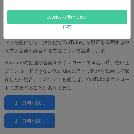
YouTubeから好きな動画や音楽をダウンロードできない場
合、一番効率的な方法は録画ソフトを利用することです。
画面録画ソフトであれば、PCで再生しているYouTubeの
Cookies を受け入れる
動画をキャプチャーして保存することが可能です。ここで
拒否
(opens new window)
は、「
FonePaw PC画面録画
」という動画キャプチャーソ
フトを例にして、無劣化でYouTubeから動画を録画するや
り方と音楽を録音する方法について説明します。
YouTubeの動画や音楽をダウンロードできない時、或いは
ダウンロードできないYouTubeのライブ配信を録画して保
存したい場合、このソフトを使えば、YouTubeダウンロー
ドに失敗することはありません。
無料お試し
無料お試し