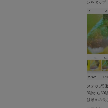
ンをタップ
ステップ5
3秒から6
は動画の長