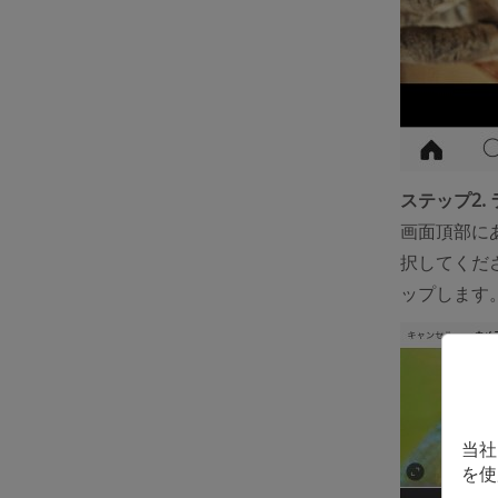
ステップ2.
画面頂部に
択してくだ
ップします
当社
を使