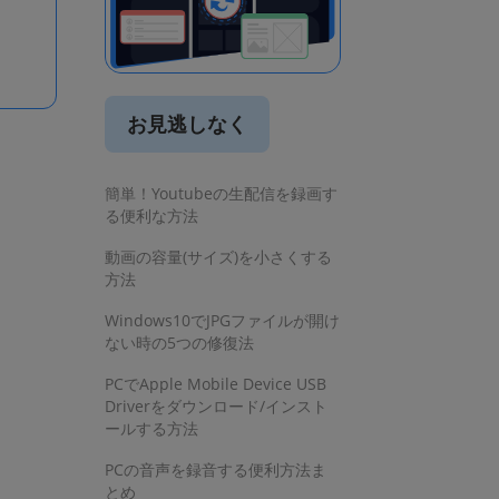
お見逃しなく
簡単！Youtubeの生配信を録画す
る便利な方法
動画の容量(サイズ)を小さくする
方法
Windows10でJPGファイルが開け
ない時の5つの修復法
PCでApple Mobile Device USB
Driverをダウンロード/インスト
ールする方法
PCの音声を録音する便利方法ま
とめ