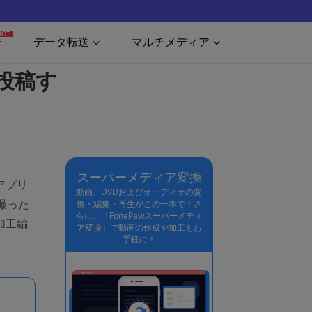
HOT
データ転送
マルチメディア
投稿す
スーパーメディア変換
アプリ
動画、DVDおよびオーディオの変
で撮った
換・編集・再生がこの一本で！さ
らに、「FonePawスーパーメディ
加工編
ア変換」で動画の作成や加工もお
手軽に！