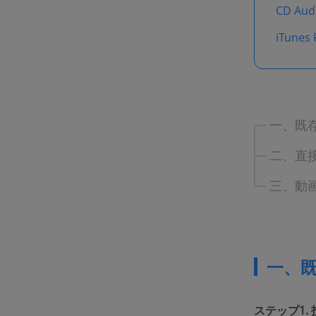
CD Au
iTune
一、既
二、直
三、動
一、
ステップ1.