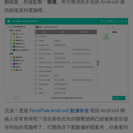
刪檔案，然後點擊「
恢復
」即可將消失不見的 Android 通
訊錄復原到電腦裡。
(opens new windo
完成！透過
FonePaw Android 數據恢復
取回 Android 聯
絡人非常簡單吧？現在那些丟失的聯繫號碼已經被恢復並儲
存到你的電腦裡了。打開保存下載數據的檔案夾，你會看到