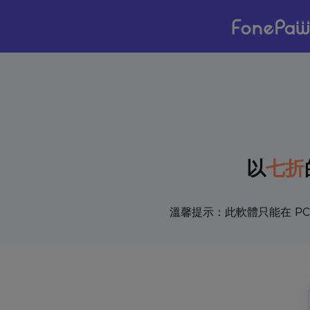
七折
以
溫馨提示：此軟體只能在 P