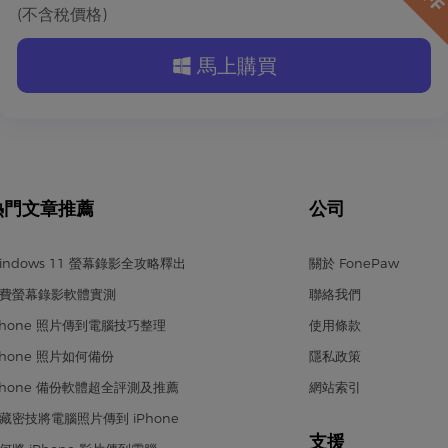
(不含稅價格)
馬上購買
熱門文章推薦
公司
indows 11 螢幕錄影全攻略釋出
關於 FonePaw
費螢幕錄影軟體實測
聯絡我們
Phone 照片傳到電腦技巧整理
使用條款
Phone 照片如何備份
隱私政策
Phone 備份軟體超全評測及推薦
網站索引
藏密技將電腦照片傳到 iPhone
支援