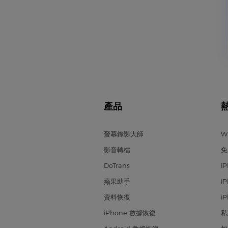
產品
螢幕錄影大師
W
影音轉檔
免
DoTrans
i
蘋果助手
i
資料恢復
i
iPhone 數據恢復
私