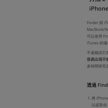
iPhon
Finder 跟
MacBoo
可以使用 Fi
iTunes 
不過雖說它們
容易出現不
多時間研究
透過 Fin
將 iPho
以提取你 