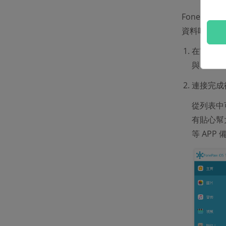
FonePa
資料吧。
在官網下載
與 iPho
連接完成
從列表中
有貼心幫大
等 AP