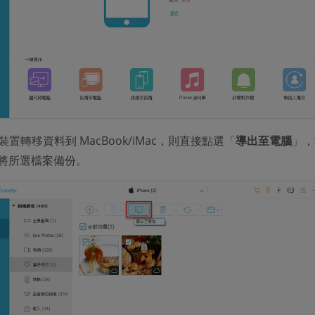
S 裝置轉移資料到 MacBook/iMac，則直接點選「
導出至電腦
」，
將所選檔案備份。