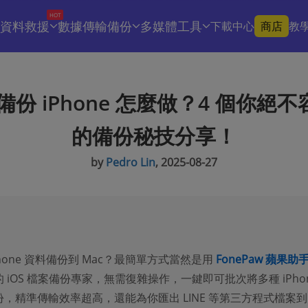
HOT
資料救援
數據傳輸備份
多媒體工具
下載中心
商店
教
 備份 iPhone 怎麼做？4 個你絕
的備份秘技分享！
by
Pedro Lin
, 2025-08-27
Phone 資料備份到 Mac？最簡單方式當然是用
FonePaw 蘋果助
 iOS 檔案備份專家，無需復雜操作，一鍵即可批次將多種 iPho
，精準傳輸效率超高，還能為你匯出 LINE 等第三方程式檔案到