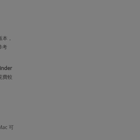
版本，
參考
inder
花費較
Mac 可