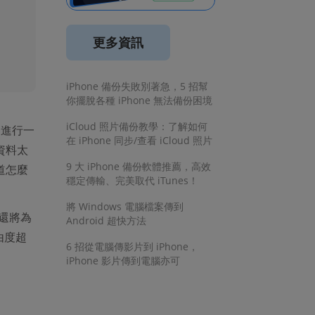
更多資訊
iPhone 備份失敗別著急，5 招幫
你擺脫各種 iPhone 無法備份困境
iCloud 照片備份教學：了解如何
是進行一
在 iPhone 同步/查看 iCloud 照片
資料太
9 大 iPhone 備份軟體推薦，高效
道怎麼
穩定傳輸、完美取代 iTunes！
將 Windows 電腦檔案傳到
還將為
Android 超快方法
由度超
6 招從電腦傳影片到 iPhone，
iPhone 影片傳到電腦亦可