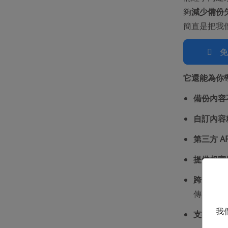
夠
減少備份
簡直是把我
它還能為你
備份內容
自訂內容
第三方 A
提供超實
跨系統零
傳資料
我
支援所有