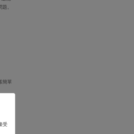
問題。
同樣簡單
 電腦間互
接受
7 等。