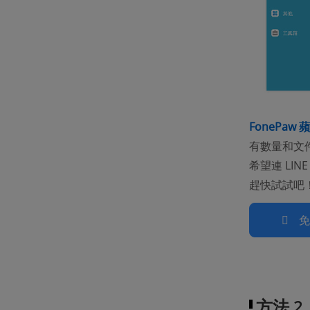
FonePaw
有數量和文
希望連 LI
趕快試試吧
方法 2：