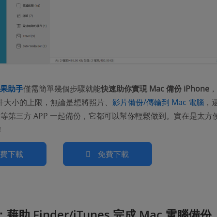
 蘋果助手
僅需簡單幾個步驟就能
快速助你實現 Mac 備份 iPhone
，
件大小的上限，無論是想將照片、
影片備份/傳輸到 Mac 電腦
，
NE 等第三方 APP 一起備份，它都可以幫你輕鬆做到。實在是太方
！
免費下載
免費下載
藉助 Finder/iTunes 完成 Mac 電腦備份