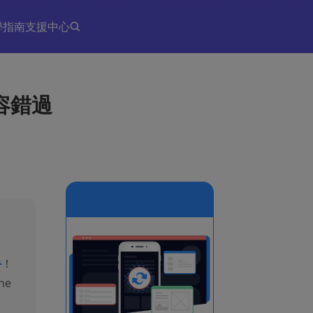
學指南
支援中心
不容錯過
手
！
ne