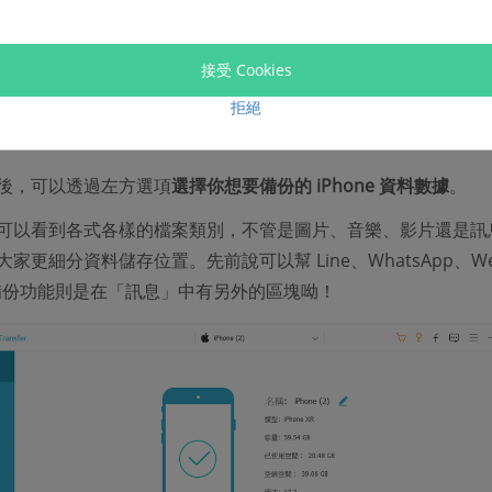
w 的操作簡單易上手，下面一起來看看如何透過它實現在 Mac 備份 iP
接受 Cookies
拒絕
並安裝 FonePaw 蘋果助手，打開軟體，並使用傳輸線連接 Ma
ne。
後，可以透過左方選項
選擇你想要備份的 iPhone 資料數據
。
可以看到各式各樣的檔案類別，不管是圖片、音樂、影片還是訊
家更細分資料儲存位置。先前說可以幫 Line、WhatsApp、Wec
P 備份功能則是在「訊息」中有另外的區塊呦！