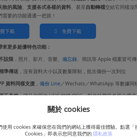
失敗的風險
、
支援各式各樣的資料
、甚至
自動轉檔
交給它同樣沒
們需要的功能通通一把抓！
免費下載
免費下載
帶來更多超優特色功能：
不設限
，照片、影片、音樂、
備忘錄
、簡訊等 Apple 檔案皆可傳
精準傳送
，沒有資料大小以及數量限制，批次備份一次到位
PP 資料同樣支援
，
備份 Line
／Wechats／WhatsApp 等數據
用工具箱
，滿足你照片 HEIC 轉檔 JPEG、製作鈴聲等多樣化需求
關於 cookies
距離傳送
，除了 MacBook/iMac 外，也能在 iOS 與 Windows
們使用 cookies 來確保您在我們的網站上獲得最佳體驗。點選「
機型與系統
，包括最新最夯的 iPhone 17/16/15 及 iOS 26/18/1
Cookies」即表示您同意我們的
隱私政策