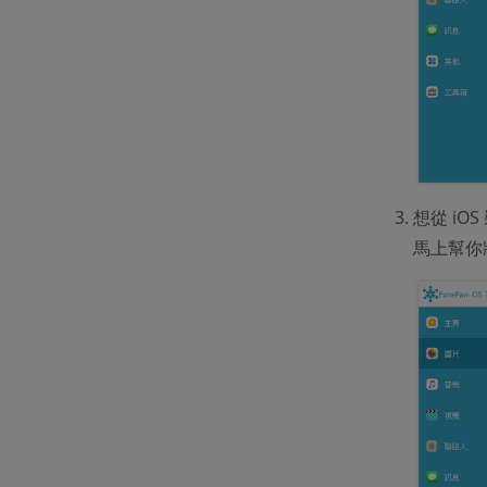
想從 iO
馬上幫你