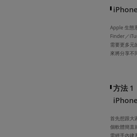
iPho
Apple 
Finder／i
需要更多元的
來將分享不同
方法 
iPho
首先想跟大家分
個軟體簡直就
需經手內建