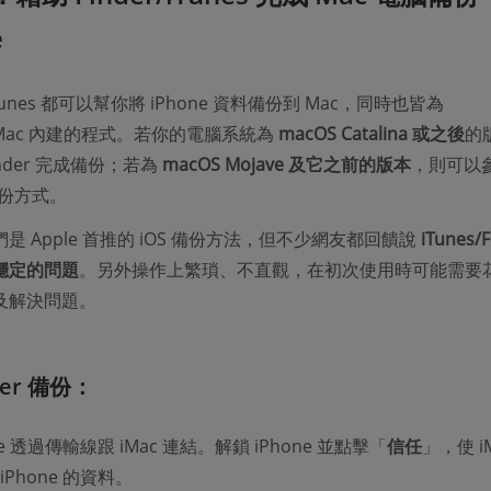
e
 iTunes 都可以幫你將 iPhone 資料備份到 Mac，同時也皆為
k/iMac 內建的程式。若你的電腦系統為
macOS Catalina 或之後
的
nder 完成備份；若為
macOS Mojave 及它之前的版本
，則可以
的備份方式。
是 Apple 首推的 iOS 備份方法，但不少網友都回饋說
iTunes/F
穩定的問題
。另外操作上繁瑣、不直觀，在初次使用時可能需要
及解決問題。
der 備份：
ne 透過傳輸線跟 iMac 連結。解鎖 iPhone 並點擊「
信任
」，使 i
iPhone 的資料。