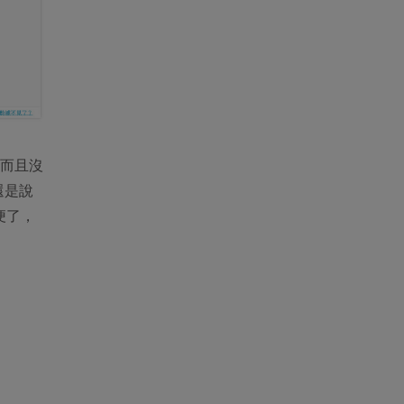
而且沒
還是說
便了，