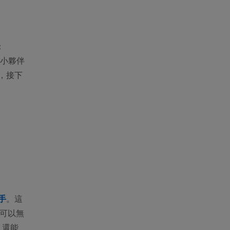
：
不少小夥伴
此，接下
助手
。這
它可以無
w 還能