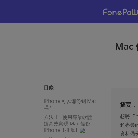
Mac
目錄
iPhone 可以備份到 Mac
摘要：
嗎?
想將 i
方法 1：使用專業軟體一
鍵高效實現 Mac 備份
超專業的
iPhone【推薦】
資料備份