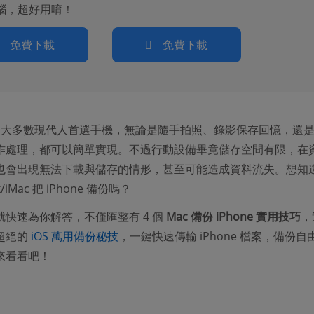
電腦，超好用唷！
免費下載
免費下載
 作為大多數現代人首選手機，無論是隨手拍照、錄影保存回憶，還
作處理，都可以簡單實現。不過行動設備畢竟儲存空間有限，在
也會出現無法下載與儲存的情形，甚至可能造成資料流失。想知
/iMac 把 iPhone 備份嗎？
就快速為你解答，不僅匯整有 4 個
Mac 備份 iPhone 實用技巧
，
超絕的
iOS 萬用備份秘技
，一鍵快速傳輸 iPhone 檔案，備份自
來看看吧！