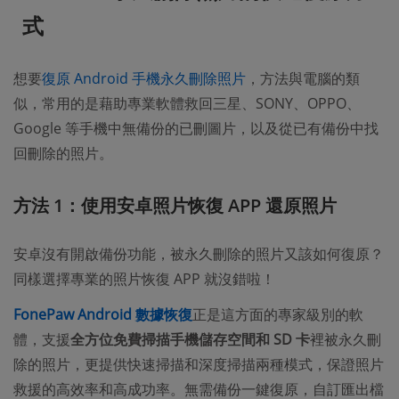
式
想要
復原 Android 手機永久刪除照片
，方法與電腦的類
似，常用的是藉助專業軟體救回三星、SONY、OPPO、
Google 等手機中無備份的已刪圖片，以及從已有備份中找
回刪除的照片。
方法 1：使用安卓照片恢復 APP 還原照片
安卓沒有開啟備份功能，被永久刪除的照片又該如何復原？
同樣選擇專業的照片恢復 APP 就沒錯啦！
FonePaw Android 數據恢復
正是這方面的專家級別的軟
體，支援
全方位免費掃描手機儲存空間和 SD 卡
裡被永久刪
除的照片，更提供快速掃描和深度掃描兩種模式，保證照片
救援的高效率和高成功率。無需備份一鍵復原，自訂匯出檔