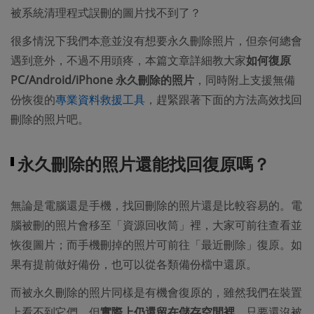
被系統清理程式誤刪的圖片找不到了？
很多情況下我們本意並沒有想要永久刪除照片，但奈何總會
遇到意外，不過不用頭疼，本篇文章詳細教大家
如何復原
PC/Android/iPhone 永久刪除的照片
，同時附上支援無備
份恢復的
專業資料救援工具
，趕緊跟著下面的方法高效找回
刪除的照片吧。
永久刪除的照片還能找回復原嗎？
無論是電腦還是手機，找回刪除的照片還是比較容易的。電
腦被刪的照片會移至「資源回收筒」裡，大家可前往查看並
恢復圖片；而手機刪掉的照片可前往「最近刪除」復原。如
果有提前做好備份，也可以從各類備份檔中還原。
而被永久刪除的照片同樣是有機會復原的，雖然我們在裝置
上看不到它們，但
實際上仍還留在儲存空間裡
，只要還沒被