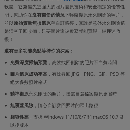
軟體，它兼備先進強大的照片還原技術和安全穩定的優質性
能，幫助你在
沒有備份的情況下
輕鬆復原永久刪除的照片，
並以
原始質量無損還原
至自訂路徑，無論是意外永久刪除還
是清空了回收桶，只要圖片還被覆寫就能實現一鍵極速救
援！
還有更多功能亮點等待你的探索：
免費深度掃描預覽
，高效找回刪除的照片不白費時間
圖片還原成功率高
，有效尋回 JPG、PNG、GIF、PSD 等
絕大多數照片格式
精準復原
永久刪除的照片，按需自選檔案復原更省時
無覆蓋風險
，隨心自訂救回照片的匯出路徑
相容性高
，支援 Windows 11/10/8/7 和 macOS 10.7 及
以後版本