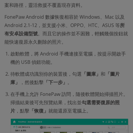
案和路徑，靈活救援不覆蓋現存資料。
FonePaw Android 數據恢復相容於 Windows、Mac 以及
Android 2.1-12，並支援小米、OPPO、HTC、ASUS 等
所
有安卓設備型號
。而且它的操作並不困難，輕觸幾個按鈕就
能快速復原永久刪除的照片。
啟動軟體，將 Android 手機連接至電腦，按提示開啟手
機的 USB 偵錯功能。
待軟體成功識別你的裝置後，勾選
「圖庫」
和
「圖片
庫」
，然後點擊
「下一步」
。
在手機上允許 FonePaw 訪問，隨後軟體開始掃描照片。
掃描結束後可先預覽結果，找出並
勾選需要復原的照
片
，點擊
「恢復」
就能還原至電腦上。