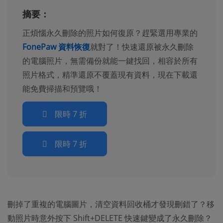
摘要：
正煩惱永久刪除的照片如何復原？趕緊選用專業的
FonePaw 資料恢復
就對了！快速還原被永久刪除
的電腦照片，無需備份就能一鍵找回，相容於所有
照片格式，精準還原不覆蓋現有資料，現在下載還
能免費掃描和預覽哦！
限時 7 折
限時 7 折
刪掉了重複的電腦圖片，清空資料回收桶才發現刪錯了？移
動照片時意外按下 Shift+DELETE 快速鍵變成了永久刪除？