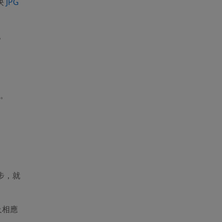
決
JPG
。
案。
步，就
及相應