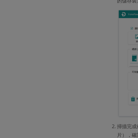
的儲存裝
掃描完成
片），確