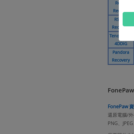
Remo
Recover
RS FAT
Recovery
Tenorshare
4DDiG
Pandora
Recovery
FonePa
FonePaw
還原電腦/外
PNG、JPEG