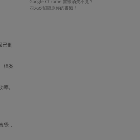
Google Chrome 書籤消失不見？
四大妙招復原你的書籤！
回已刪
、檔案
功率。
直覺，