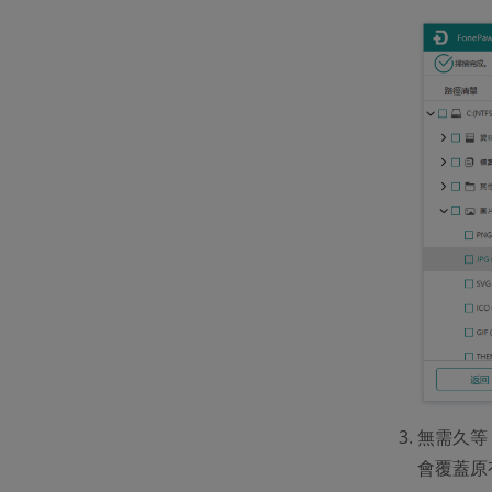
無需久等
會覆蓋原