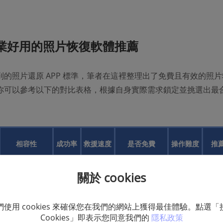
專業好用的照片恢復軟體推薦
到的照片還原 APP 標準，筆者在這裡整理出了免費且有效的照片
體，你可以參考以下的對比表格，根據自身實際需求鎖定並挑選出最
相容性
成功率
救援速度
是否免費
操作難度
推
Windows
關於 cookies
7/8/10/11、
高
超快
免費掃描預覽
非常簡單
⭐⭐
macOS
們使用 cookies 來確保您在我們的網站上獲得最佳體驗。點選「
Windows
一般
較快
部分功能免费
簡單
⭐
Cookies」即表示您同意我們的
隱私政策