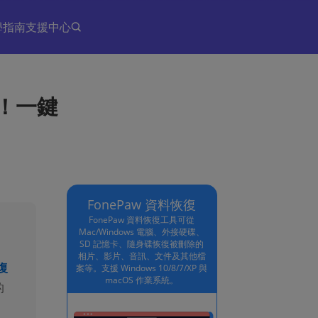
學指南
支援中心
體！一鍵
FonePaw 資料恢復
FonePaw 資料恢復工具可從
Mac/Windows 電腦、外接硬碟、
SD 記憶卡、隨身碟恢復被刪除的
相片、影片、音訊、文件及其他檔
復
案等。支援 Windows 10/8/7/XP 與
macOS 作業系統。
的