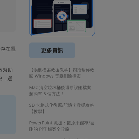
儲存在電
更多資訊
效幫助
【误删檔案救援教学】四招帮你救
回 Windows 電腦删除檔案
況，選
Mac 清空垃圾桶後還原誤刪檔案
超簡單 6 個方法！
SD 卡格式化復原/記憶卡救援攻略
【教學】
PowerPoint 救援：復原未儲存/被
刪的 PPT 檔案全攻略