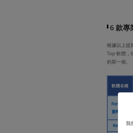
6 款
根據以上提
Top 軟
的那一個。
軟體名稱
FonePaw
資料恢復
我
Recuva