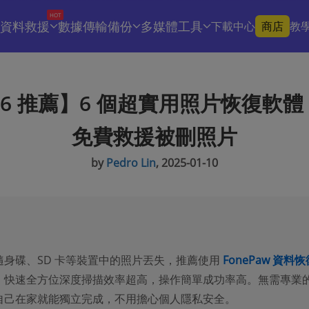
HOT
資料救援
數據傳輸備份
多媒體工具
下載中心
商店
教
26 推薦】6 個超實用照片恢復軟
免費救援被刪照片
by
Pedro Lin
, 2025-01-10
隨身碟、SD 卡等裝置中的照片丟失，推薦使用
FonePaw 資料恢
，快速全方位深度掃描效率超高，操作簡單成功率高。無需專業
自己在家就能獨立完成，不用擔心個人隱私安全。