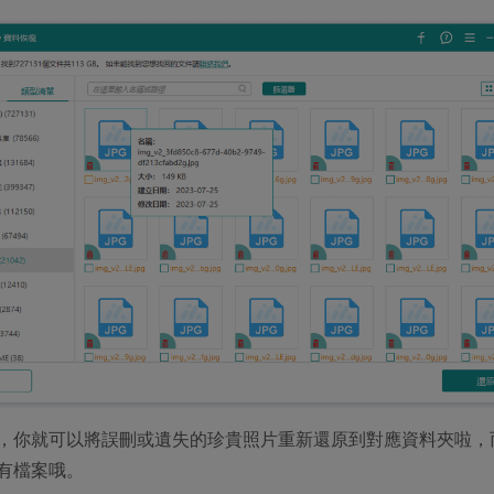
，你就可以將誤刪或遺失的珍貴照片重新還原到對應資料夾啦，
有檔案哦。