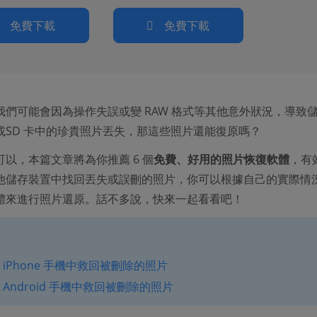
免費下載
免費下載
我們可能會因為操作失誤或變 RAW 格式等其他意外狀況，導致
或SD 卡中的珍貴照片丟失，那這些照片還能復原嗎？
以，本篇文章將為你推薦 6 個
免費、好用的照片恢復軟體
，有
他儲存裝置中找回丟失或誤刪的照片，你可以根據自己的實際情
體來進行照片還原。話不多說，快來一起看看吧！
 iPhone 手機中救回被刪除的照片
 Android 手機中救回被刪除的照片