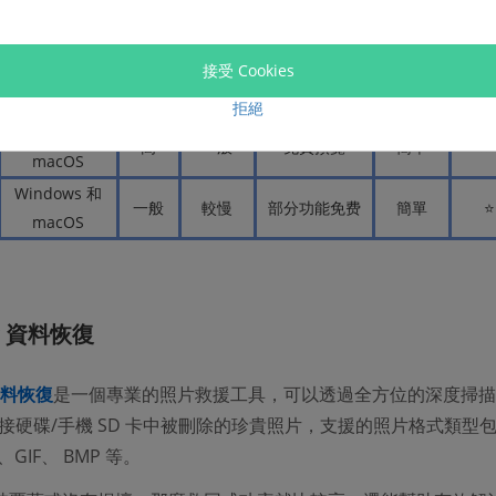
Windows 和
一般
較慢
部分功能免费
簡單
⭐
macOS
接受 Cookies
Windows
較低
一般
部分功能免费
簡單
拒絕
Windows 和
高
一般
免費預覽
簡單
⭐
macOS
Windows 和
一般
較慢
部分功能免费
簡單
⭐
macOS
w 資料恢復
 資料恢復
是一個專業的照片救援工具，可以透過全方位的深度掃描
接硬碟/手機 SD 卡中被刪除的珍貴照片，支援的照片格式類型
、GIF、 BMP 等。