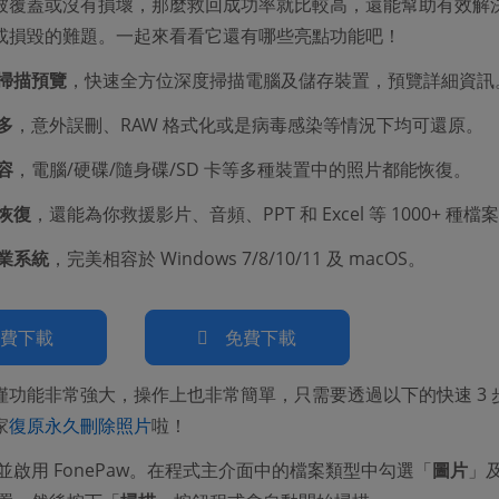
被覆蓋或沒有損壞，那麼救回成功率就比較高，還能幫助有效解
或損毀的難題。一起來看看它還有哪些亮點功能吧！
掃描預覽
，快速全方位深度掃描電腦及儲存裝置，預覽詳細資訊
多
，意外誤刪、RAW 格式化或是病毒感染等情況下均可還原。
容
，電腦/硬碟/隨身碟/SD 卡等多種裝置中的照片都能恢復。
恢復
，還能為你救援影片、音頻、PPT 和 Excel 等 1000+ 種檔
業系統
，完美相容於 Windows 7/8/10/11 及 macOS。
免費下載
免費下載
僅功能非常強大，操作上也非常簡單，只需要透過以下的快速 3 
家
復原永久刪除照片
啦！
並啟用 FonePaw。在程式主介面中的檔案類型中勾選「
圖片
」