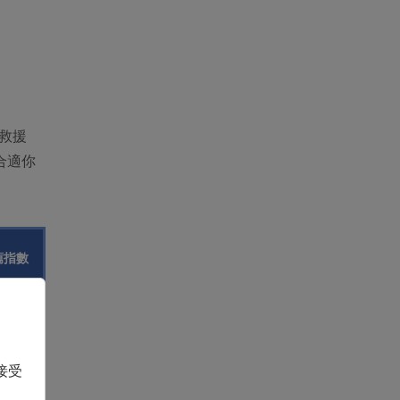
救援
合適你
薦指數
⭐⭐⭐
接受
⭐⭐