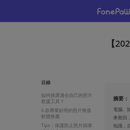
【20
目錄
如何挑選適合自己的照片
摘要：
救援工具？
電腦、
6 款專業好用的照片恢復
軟體推薦
來救回
Tips：保護防止照片損壞
知識，