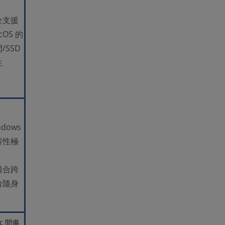
全支援
cOS 的
/SSD
性
ndows
容性極
適合跨
台隨身
c 間備