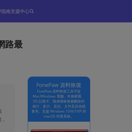
學指南
支援中心
全網路最
FonePaw 資料恢復
FonePaw 資料恢復工具可從
Mac/Windows 電腦、外接硬碟、
SD 記憶卡、隨身碟恢復被刪除的
相片、影片、音訊、文件及其他檔
或
案等。支援 Windows 10/8/7/XP 與
macOS 作業系統。
描，