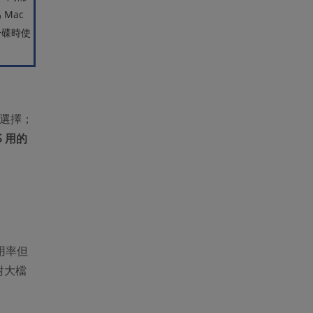
 Mac
身碟時使
錯的選擇；
S 用的
用率但
對大檔