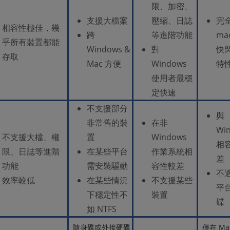
限、加密、
支援大檔案
壓縮、日誌
完
相容性極佳，幾
跨
等進階功能
ma
乎所有裝置都能
Windows &
對
快閃
存取
Mac 方便
Windows
特
使用者最穩
定快速
不支援部分
與
非常舊的裝
在非
Wi
不支援大檔、權
置
Windows
相
限、日誌等進階
在某些平台
作業系統相
差
功能
需安裝驅動
容性較差
不
效率較低
在某些情況
不支援某些
平
下穩定性不
裝置
碟
如 NTFS
隨身碟或外接硬碟
僅在 Ma