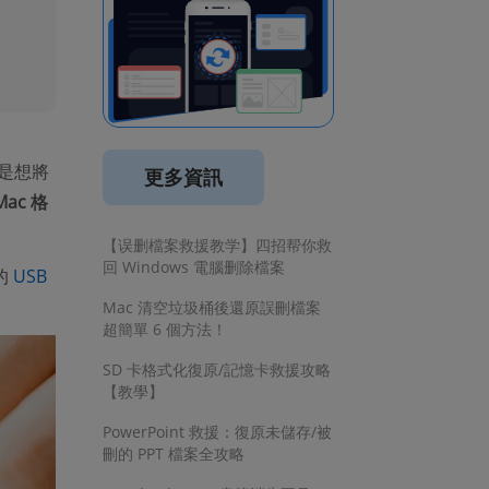
還是想將
更多資訊
Mac 格
【误删檔案救援教学】四招帮你救
回 Windows 電腦删除檔案
的
USB
Mac 清空垃圾桶後還原誤刪檔案
超簡單 6 個方法！
SD 卡格式化復原/記憶卡救援攻略
【教學】
PowerPoint 救援：復原未儲存/被
刪的 PPT 檔案全攻略