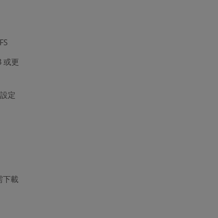
FS
B 或更
需設定
需下載