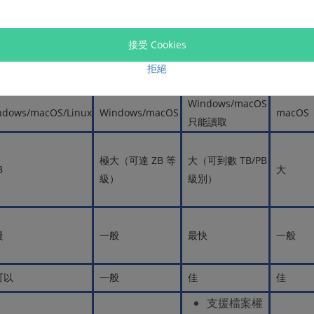
接受 Cookies
拒絕
FAT32
exFAT
NTFS
AP
Windows/macOS
ndows/macOS/Linux
Windows/macOS
macOS
只能讀取
極大（可達 ZB 等
大（可到數 TB/PB
B
大
級）
級別）
慢
一般
最快
一般
可以
一般
佳
佳
支援檔案權