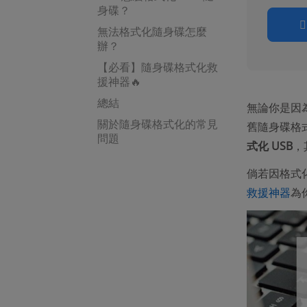
身碟？
無法格式化隨身碟怎麼
辦？
【必看】隨身碟格式化救
援神器🔥
總結
無論你是因為
關於隨身碟格式化的常見
舊隨身碟格
問題
式化 USB
，
倘若因格式
救援神器
為