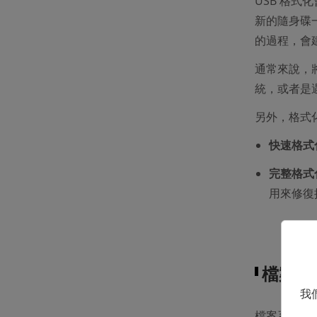
USB 格
新的隨身碟
的過程，會
通常來說，
統，或者是
另外，格式
快速格式
完整格式
用來修復
檔案系
我
檔案系統也