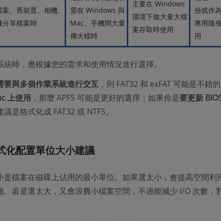
主要在 Windows
檔案、舊裝置、相機、
需在 Windows 與
份或作為
環境下做大量大檔
機分享檔案時
Mac、手機間大量
專用隨
案存取時使用
傳大檔時
用
系統時，應根據您的需求和使用情況進行選擇。
需要與多個作業系統進行交互
，則 FAT32 和 exFAT 可能是不
ac 上使用
，那麼 APFS 可能是更好的選擇；如果你是
要更新 BIO
議是格式化成 FAT32 或 NTFS。
式化配置單位大小建議
小是檔案在磁碟上佔用的最小單位。如果選太小，會提高空間利
。若是選太大，又會浪費小檔案空間，不過能減少 I/O 次數，