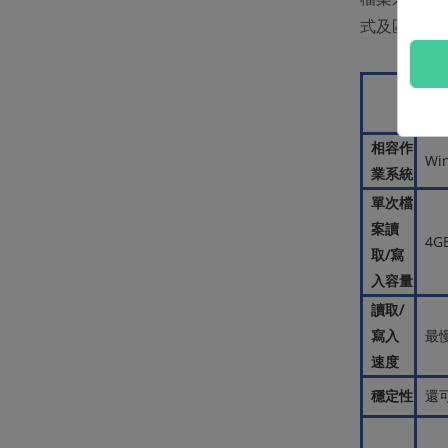
式及區別：
相容作
Wi
業系統
單次檔
案讀
4G
取/寫
入容量
讀取/
寫入
最
速度
穩定性
還