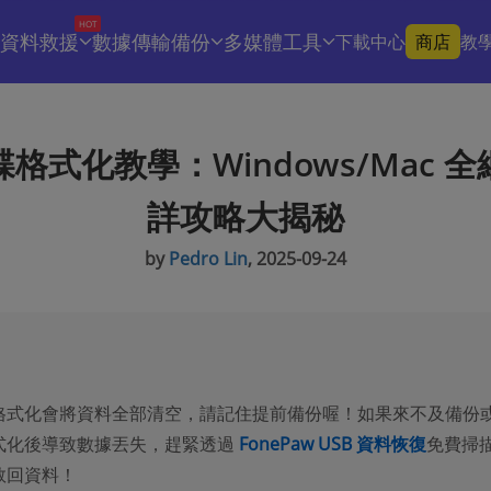
HOT
資料救援
數據傳輸備份
多媒體工具
下載中心
商店
教
格式化教學：Windows/Mac 
詳攻略大揭秘
by
Pedro Lin
, 2025-09-24
格式化會將資料全部清空，請記住提前備份喔！如果來不及備份
式化後導致數據丟失，趕緊透過
FonePaw USB 資料恢復
免費掃
救回資料！