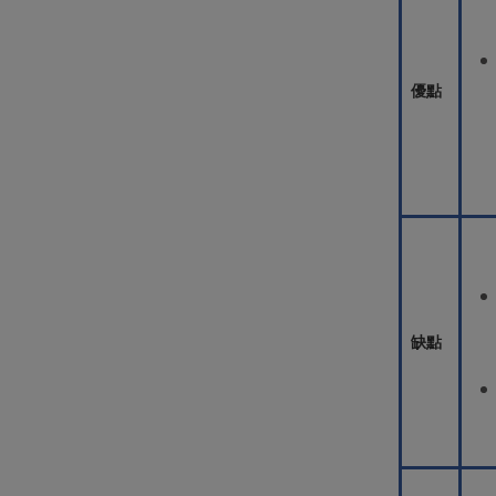
優點
缺點