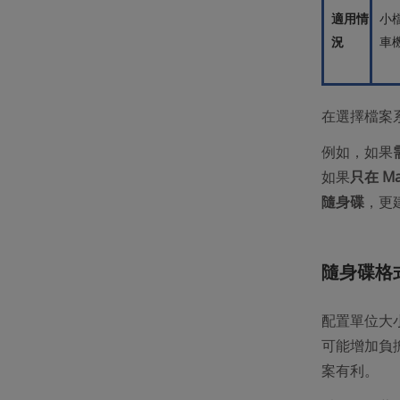
適用情
小
況
車
在選擇檔案
例如，如果
如果
只在 M
隨身碟
，更建
隨身碟格
配置單位大
可能增加負擔
案有利。