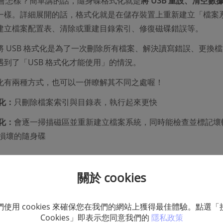
式化會怎樣？簡單講的話，隨身碟格式化就是
將 USB 重設、清空數
一樣。詳細展開的話，格式化就是在儲存裝置上重新建立「檔案
建立檔案配置表、清除或重建目錄索引、修復磁碟錯誤等。
將 USB 格式化是為了一次刪除所有檔案、解決讀寫錯誤、更換
遇到了「USB 格式化才能使用」的情況。
化有兩種方式，也可以一併瞭解其不同之處喔！
化：
只刪除檔案索引與目錄表，執行起來更快
化：
會逐一掃描磁區並重新建立檔案系統，同時能檢查並標記壞
損壞的隨身碟
關於 cookies
統的格式分類
們使用 cookies 來確保您在我們的網站上獲得最佳體驗。點選「
Cookies」即表示您同意我們的
隱私政策
是影響 USB 隨身碟運作的重要因素之一。以下是檔案系統的幾