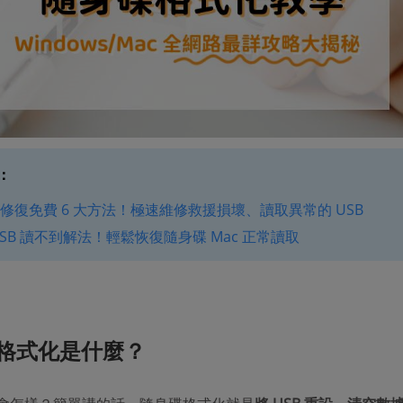
：
修復免費 6 大方法！極速維修救援損壞、讀取異常的 USB
 USB 讀不到解法！輕鬆恢復隨身碟 Mac 正常讀取
格式化是什麼？