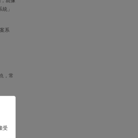
據
，就像
系統」
檔案系
軌，常
接受
種不同格