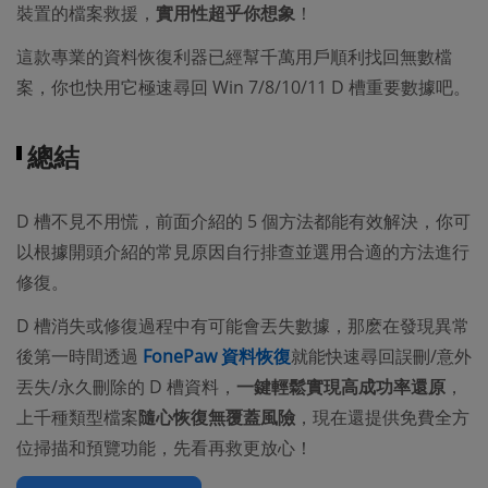
裝置的檔案救援，
實用性超乎你想象
！
這款專業的資料恢復利器已經幫千萬用戶順利找回無數檔
案，你也快用它極速尋回 Win 7/8/10/11 D 槽重要數據吧。
總結
D 槽不見不用慌，前面介紹的 5 個方法都能有效解決，你可
以根據開頭介紹的常見原因自行排查並選用合適的方法進行
修復。
D 槽消失或修復過程中有可能會丟失數據，那麽在發現異常
後第一時間透過
FonePaw 資料恢復
就能快速尋回誤刪/意外
丟失/永久刪除的 D 槽資料，
一鍵輕鬆實現高成功率還原
，
上千種類型檔案
隨心恢復無覆蓋風險
，現在還提供免費全方
位掃描和預覽功能，先看再救更放心！