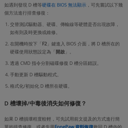
如遇到發現 D 槽等
硬碟在 BIOS 無法顯示
，可先嘗試以下幾
個方法進行排查修復：
交替測試驅動器、硬碟、傳輸線等硬體是否出現故障，
如有則及時更換或維修。
在開機時按下「
F2
」鍵進入 BIOS 介面，將 D 槽所在的
硬碟使用狀態設定為「
開啟
」。
透過 CMD 指令分割磁碟修復 D 槽分區錯誤。
手動更新 D 槽驅動程式。
格式化/初始化 D 槽所在硬碟。
D 槽壞掉/中毒後消失如何修復？
如果 D 槽損壞程度較輕，可先試用前文提及的方式進行簡
單的排查修復，或者先用
FonePaw 資料恢復
救回 D 槽內的