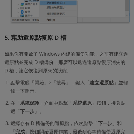
5. 藉助還原點復原 D 槽
如果你有開啟了 Windows 內建的備份功能，之前有建立過
還原點並完成 D 槽備份，那麽可以透過還原點復原消失的
D 槽，讓它恢復到原來的狀態。
點擊電腦「開始」>「搜尋」，鍵入「
建立還原點
」並輕
觸一下圖示。
在「
系統保護
」介面中點擊「
系統還原
」按鈕，接著點
選「
下一步
」。
選擇存有 D 槽備份的還原點，依次點擊「
下一步
」和
「
完成
」按鈕開始還原作業，最後耐心等待備份還原完