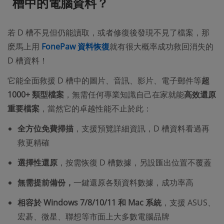
槽中的電腦資料？
若 D 槽不見但仍能讀取，或者修復後發現不見了檔案，那
麽馬上用
FonePaw 資料恢復
就有很大概率成功救回消失的
D 槽資料！
它能全面救援 D 槽中的圖片、音訊、影片、電子郵件等
超
1000+ 類型檔案
，無需任何專業知識自己在家就能
高效還原
重要檔案
，當然它的卓越性能不止於此：
全方位免費掃描
，支援預覽詳細資訊，D 槽資料看過再
救更精確
選擇性還原
，按需恢復 D 槽數據，另設匯出位置不覆蓋
無需提前備份，
一鍵還原各類資料數據，成功率高
相容於 Windows 7/8/10/11 和 Mac 系統
，支援 ASUS、
宏碁、微星、聯想等市面上大多數電腦品牌