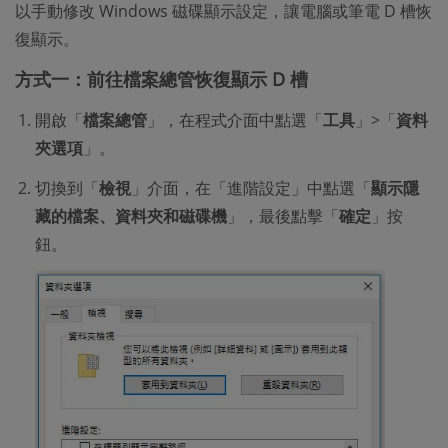
以手動修改 Windows 磁碟顯示設定，讓電腦或筆電 D 槽恢
復顯示。
方式一：前往檔案總管恢復顯示 D 槽
開啟「
檔案總管
」，在程式介面中點選「
工具
」>「
資料
夾選項
」。
切換到「
檢視
」介面，在「進階設定」中點選「
顯示隱
藏的檔案、資料夾和磁碟機
」，最後點擊「
確定
」按
鈕。