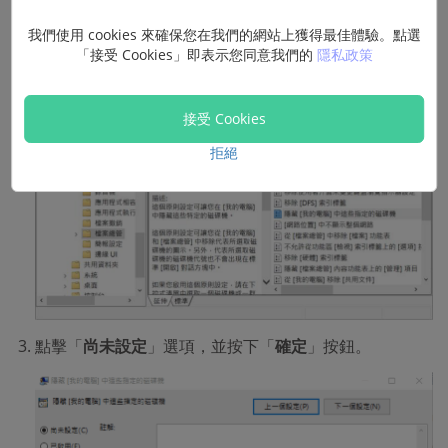
選項找到「
隱藏[我的電腦]中這些指定的磁碟機
」，點擊
我們使用 cookies 來確保您在我們的網站上獲得最佳體驗。點選
介面中間的「
原則設定
」。
「接受 Cookies」即表示您同意我們的
隱私政策
接受 Cookies
拒絕
點擊「
尚未設定
」選項，並按下「
確定
」按鈕。