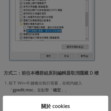
方式二：前往本機群組原則編輯器取消隱藏 D 槽
按下 Win+R 鍵喚出執行視窗，在框內鍵入
「
gpedit.msc
」並點擊「
確定
」。
點選左側菜單欄中的「
使用者設定
」下的「
系統管理範
關於 cookies
本
」>「
Windows 元件
」>「
檔案總管
」，捲動右側設定