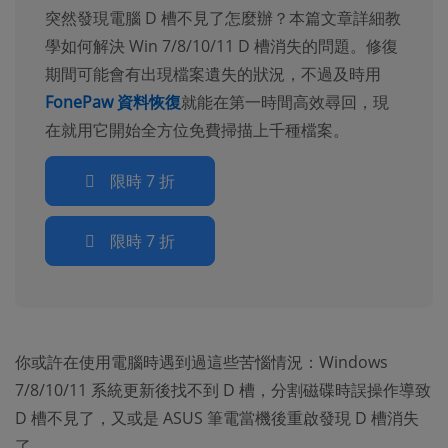
突然發現電腦 D 槽不見了怎麼辦？本篇文章詳細教
學如何解決 Win 7/8/10/11 D 槽消失的問題。修復
期間可能會有出現檔案遺失的狀況，不過及時用
FonePaw 資料恢復
就能在第一時間高效尋回，現
在就用它開始全方位免費掃描上千種檔案。
限時 7 折
限時 7 折
你或許在使用電腦時遇到過這些苦惱情況：Windows
7/8/10/11 系統更新後找不到 D 槽，分割磁碟時誤操作導致
D 槽不見了，又或是 ASUS 筆電當機後重啟發現 D 槽消失
了...