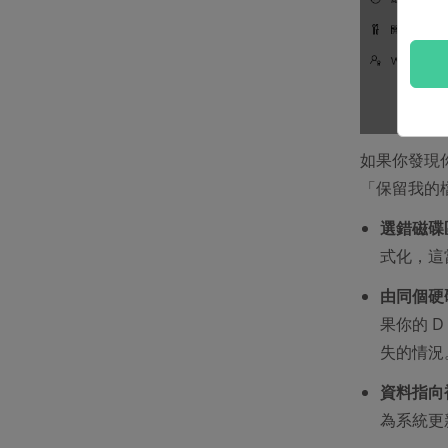
如果你發現
「保留我的
選錯磁碟
式化，這
由同個硬
果你的 
失的情況
資料指向
為系統更