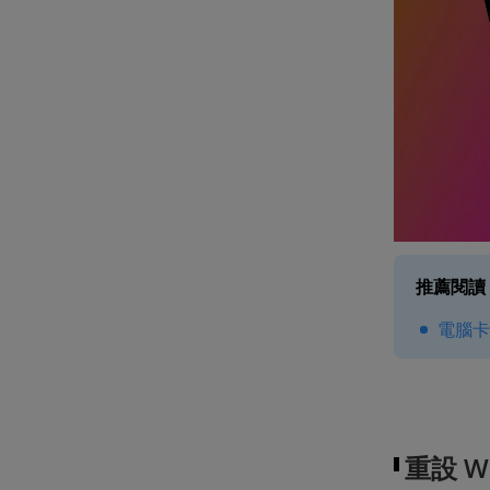
推薦閱讀
電腦卡
重設 W