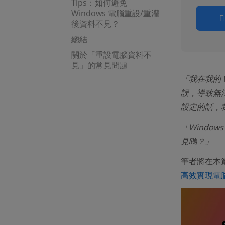
Tips：如何避免
Windows 電腦重設/重灌
後資料不見？
總結
關於「重設電腦資料不
見」的常見問題
「我在我的 
誤，導致無
設定的話，
「Windo
見嗎？」
筆者將在本
高效實現電