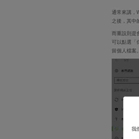
通常來講，Wi
之後，其中
而重設則是
可以點選「保
留個人檔案
我