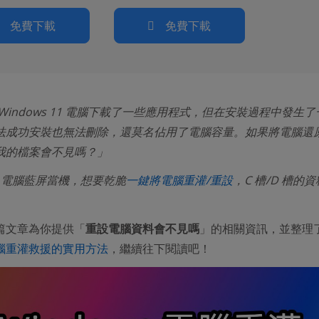
免費下載
免費下載
Windows 11 電腦下載了一些應用程式，但在安裝過程中發生
法成功安裝也無法刪除，還莫名佔用了電腦容量。如果將電腦還
我的檔案會不見嗎？」
ws 電腦藍屏當機，想要乾脆
一鍵將電腦重灌/重設
，C 槽/D 槽的
篇文章為你提供「
重設電腦資料會不見嗎
」的相關資訊，並整理
腦重灌救援的實用方法
，繼續往下閱讀吧！