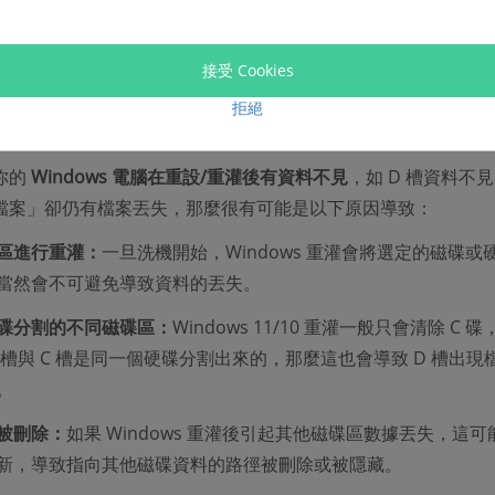
接受 Cookies
拒絕
你的
Windows 電腦在重設/重灌後有資料不見
，如 D 槽資料不
檔案」卻仍有檔案丟失，那麼很有可能是以下原因導致：
區進行重灌：
一旦洗機開始，Windows 重灌會將選定的磁碟或
當然會不可避免導致資料的丟失。
碟分割的不同磁碟區：
Windows 11/10 重灌一般只會清除 C 
D 槽與 C 槽是同一個硬碟分割出來的，那麼這也會導致 D 槽出現
。
被刪除：
如果 Windows 重灌後引起其他磁碟區數據丟失，這可
新，導致指向其他磁碟資料的路徑被刪除或被隱藏。