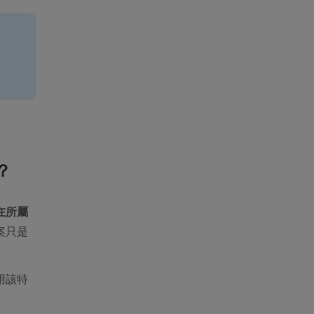
？
在所屬
案只是
用該特