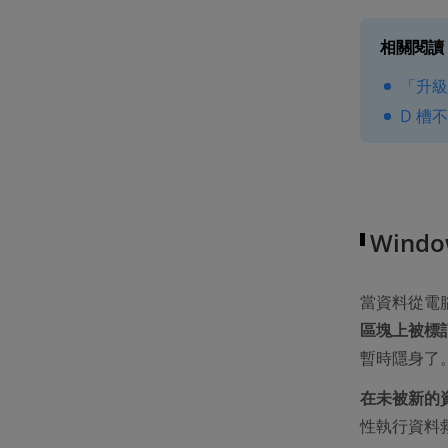
相關閱讀
「升級
D 槽
Wind
當資料從電
區塊上被標
暫時隱身了
在未被新的
性執行資料