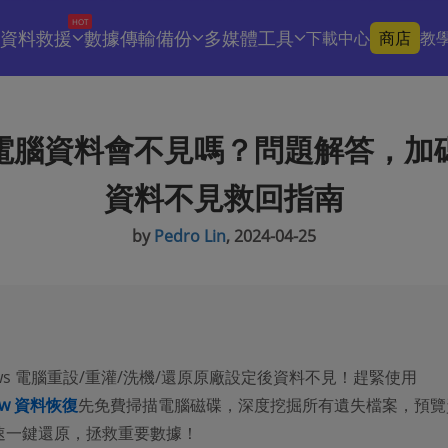
HOT
資料救援
數據傳輸備份
多媒體工具
下載中心
商店
教
電腦資料會不見嗎？問題解答，加
資料不見救回指南
by
Pedro Lin
, 2024-04-25
ows 電腦重設/重灌/洗機/還原原廠設定後資料不見！趕緊使用
aw 資料恢復
先免費掃描電腦磁碟，深度挖掘所有遺失檔案，預覽
速一鍵還原，拯救重要數據！