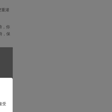
麼重灌
時，你
同時，保
接受