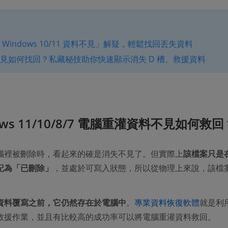
 Windows 10/11 資料不見」解疑，輕鬆找回丟失資料
不見如何找回？私藏秘技助你快速顯示消失 D 槽、救援資料
ows 11/10/8/7 電腦重灌資料不見如何救回
腦裡被刪除時，看起來的確是消失不見了。但實際上
該檔案只是
記為「已刪除」
，並處於可寫入狀態，所以從物理上來說，該檔
。
資料覆寫之前，它仍然存在於電腦中
。
專業資料恢復軟體
就是利
救援作業，並且有比較高的成功率可以將電腦重灌資料救回。