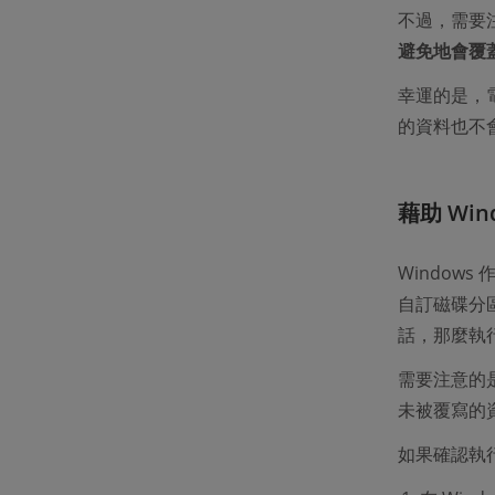
不過，需要注
避免地會覆
幸運的是，
的資料也不
藉助 Wi
Window
自訂磁碟分
話，那麼執
需要注意的
未被覆寫的
如果確認執