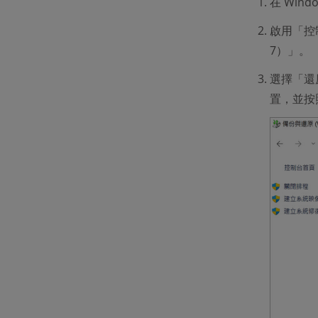
在 Wi
啟用「控
7）」。
選擇「還
置，並按