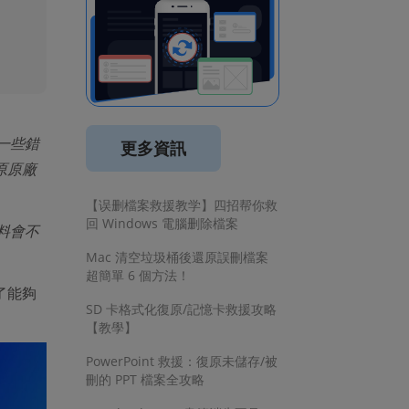
了一些錯
更多資訊
原原廠
【误删檔案救援教学】四招帮你救
回 Windows 電腦删除檔案
資料會不
Mac 清空垃圾桶後還原誤刪檔案
超簡單 6 個方法！
了能夠
SD 卡格式化復原/記憶卡救援攻略
【教學】
PowerPoint 救援：復原未儲存/被
刪的 PPT 檔案全攻略