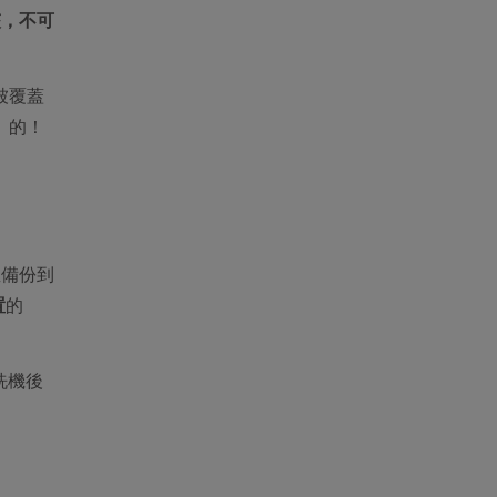
夾，不可
被覆蓋
」的！
並備份到
置
的
 洗機後