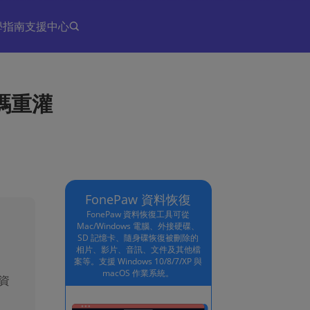
學指南
支援中心
碼重灌
FonePaw 資料恢復
FonePaw 資料恢復工具可從
Mac/Windows 電腦、外接硬碟、
SD 記憶卡、隨身碟恢復被刪除的
相片、影片、音訊、文件及其他檔
案等。支援 Windows 10/8/7/XP 與
macOS 作業系統。
資