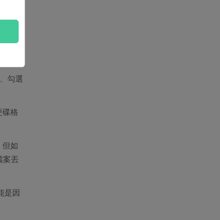
見、勾選
硬碟格
碟，但如
檔案丟
能是因