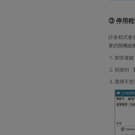
③ 停用
許多程式會
要的開機啟
按快速鍵
切換到「
選擇不想