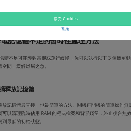
需緊急使用
救援軟體
進行搶救，避免丟失數據被覆蓋無法找回。
接受 Cookies
拒絕
筆電記憶體不足的暫時性處理方法
記憶體不足可能導致當機或運行緩慢，你可以執行以下 3 個簡單
體空間，緩解燃眉之急。
電腦釋放記憶體
釋放記憶體最直接、也最簡單的方法。關機再開機的簡單操作無
就可以清理臨時佔用 RAM 的程式檔案和背景殘留，終止後台無
復到最低的初始狀態。