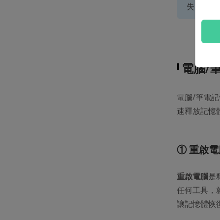
失，此時
電腦/
電腦/筆電
速釋放記憶
① 重啟
重啟電腦
是
任何工具，
讓記憶體恢