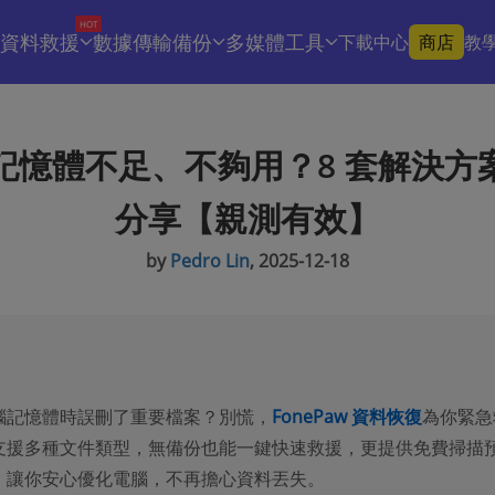
HOT
資料救援
數據傳輸備份
多媒體工具
下載中心
商店
教
記憶體不足、不夠用？8 套解決方
分享【親測有效】
by
Pedro Lin
, 2025-12-18
腦記憶體時誤刪了重要檔案？別慌，
FonePaw 資料恢復
為你緊急
支援多種文件類型，無備份也能一鍵快速救援，更提供免費掃描
，讓你安心優化電腦，不再擔心資料丟失。