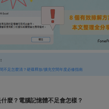
：
空間不足怎麼清？硬碟釋放/擴充空間年度必修指南
 是什麼？電腦記憶體不足會怎樣？