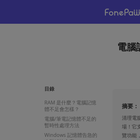
電腦
目錄
RAM 是什麼？電腦記憶
摘要：
體不足會怎樣？
清理電
電腦/筆電記憶體不足的
暫時性處理方法
場！它
Windows 記憶體告急的
覽功能