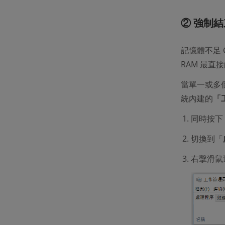
② 強制結
記憶體不足 
RAM 最直
當單一或多
統內建的
「
同時按下
切換到「
右擊滑鼠