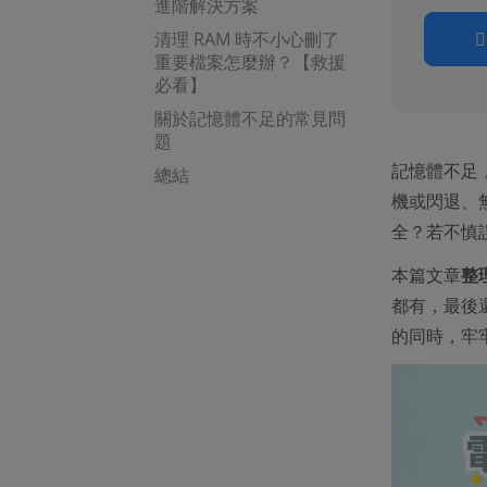
進階解決方案
清理 RAM 時不小心刪了
重要檔案怎麼辦？【救援
必看】
關於記憶體不足的常見問
題
記憶體不足
總結
機或閃退、
全？若不慎
本篇文章
整
都有，最後
的同時，牢