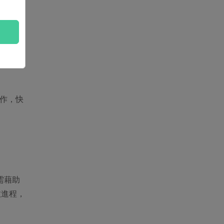
動作，快
需藉助
效進程，