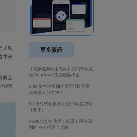
程式當
更多資訊
體才安
【误删檔案救援教学】四招帮你救
回 Windows 電腦删除檔案
方案全
記憶體
Mac 清空垃圾桶後還原誤刪檔案
超簡單 6 個方法！
SD 卡格式化復原/記憶卡救援攻略
【教學】
PowerPoint 救援：復原未儲存/被
刪的 PPT 檔案全攻略