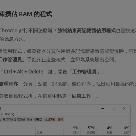
束擠佔 RAM 的程式
Chrome 都打不開怎麼辦？
強制結束高記憶體佔用程式
也是快速
接的應急方法。
個應用程式，或瀏覽器分頁佔用過多記憶體導致電腦變慢時，可
工作管理員」
手動終止這些程式，立即為系統騰出空間。
「
Ctrl + Alt + Delete
」鍵，開啟「
工作管理員
」。
處理程序
」分頁，點擊「記憶體」欄位排序，找出佔用最高的程
選取目標程式後，在選單中點選「
結束工作
」。