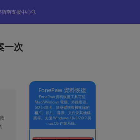
學指南
支援中心
案一次
FonePaw 資料恢復
FonePaw 資料恢復工具可從
Mac/Windows 電腦、外接硬碟、
SD 記憶卡、隨身碟恢復被刪除的
相片、影片、音訊、文件及其他檔
救
案等。支援 Windows 10/8/7/XP 與
macOS 作業系統。
預