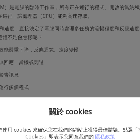
RAM）是電腦的臨時工作區，所有正在運行的程式、開啟的當納和
在這裡，讓處理器（CPU）能夠高速存取。
容量和速度，直接決定了電腦同時處理多任務的流暢程度和反應速度
憶體不足會怎樣呢？
效能嚴重下降，反應遲鈍、速度變慢
無回應、當機或閃退
警告訊息
運行多個程式
藍屏
當機
、或系統錯誤等
關於 cookies
s
：
們使用 cookies 來確保您在我們的網站上獲得最佳體驗。點選「
RAM 不足可能導致系統卡頓甚至無回應，進而造成未存檔的資料
Cookies」即表示您同意我們的
隱私政策