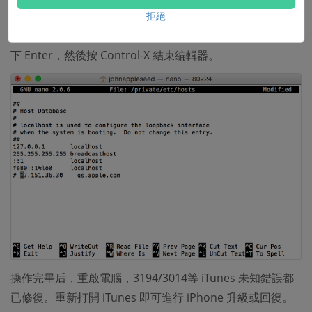
gs.apple.com 的開頭加上 # 符號和空格（# ），然後按下
拒絕
Control-O 儲存檔案。 5）看到輸入檔案名稱的要求時，按
下 Enter，然後按 Control-X 結束編輯器。
操作完畢后，重啟電腦，3194/3014等 iTunes 未知錯誤都
已修復。重新打開 iTunes 即可進行 iPhone 升級或回復。