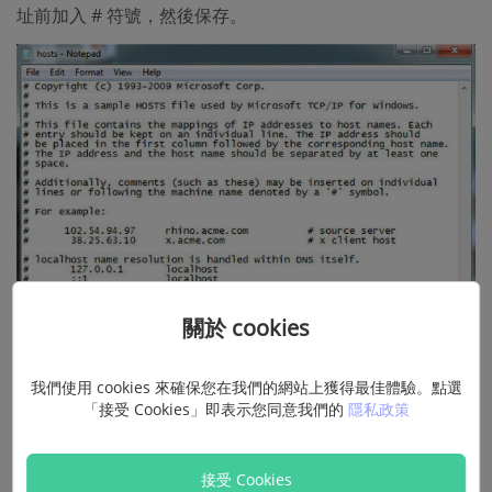
址前加入 # 符號，然後保存。
關於 cookies
Mac 用戶這樣操作：
1）在 Finder 中，選擇「
應用程式
」
>「
工具程式
」。 2）開啟「
終端機
」後，輸入指令「
sudo
我們使用 cookies 來確保您在我們的網站上獲得最佳體驗。點選
nano/private/etc/hosts
」並按下 Return。 3）輸入登入
「接受 Cookies」即表示您同意我們的
隱私政策
電腦的密碼。如果你使用空白密碼，指令不會執行。輸入正
確密碼後，「
終端機
」隨即顯示 hosts 檔案。 4）使用方向
接受 Cookies
鍵導覽，並尋找包含 gs.apple.com 的項目。在