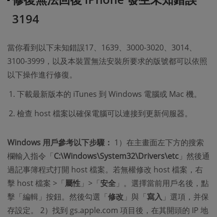
3194
當你看到以下未知錯誤17、1639、3000-3020、3014、
3100-3999，以及本裝置無法安裝所要求的版號都可以依照
以下操作進行修復。
下載最新版本的 iTunes 到 Windows 電腦或 Mac 機。
檢查 host 檔案以確保電腦可以連接到更新伺服器。
Windows 用戶參考以下步驟：
1）在主畫面左下方的搜索
欄輸入指令「
C:\Windows\System32\Drivers\etc
」然後通
過記事簿程式打開 host 檔案。若無權修改 host 檔案，右
擊 host 檔案 >「
屬性
」>「
安全
」。選擇當前用戶名後，點
擊「編輯」按鈕。然後勾選「
修改
」與「
寫入
」選項，并保
存設定。 2）找到 gs.apple.com 項目後，在其開頭的 IP 地