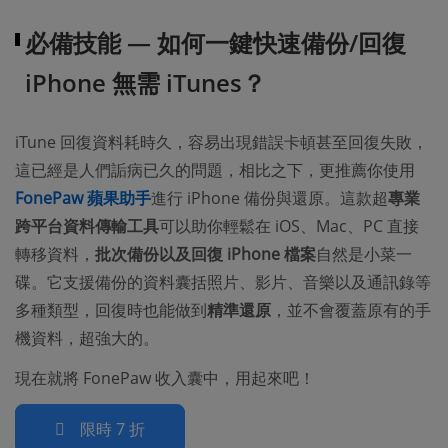
必備技能 — 如何一鍵快速備份/回復
iPhone 無需 iTunes？
iTune 回復資料耗時久，容易出現錯誤卡頓甚至回復失敗，
這已經是人們詬病已久的問題，相比之下，更推薦你使用
FonePaw 蘋果助手
進行 iPhone 備份與還原。這款超
專業
跨平台資料傳輸工具
可以助你輕鬆在 iOS、Mac、PC 直接
轉移資料，
批次備份以及回復 iPhone 檔案
自然是小菜一
碟。它支援備份的資料囊括照片、影片、音樂以及通訊錄等
多種類型，回復時也能做到
精準還原
，並不會覆蓋原有的手
機資料，超強大的。
現在就將 FonePaw 收入囊中，用起來吧！
限時 7 折