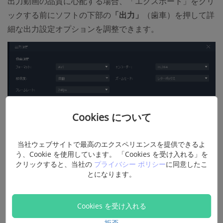
出力動画の品質に心配する場合、「エクスポート」をクリ
ックする前にソフトの下部の
「出力」
（歯車）を押して詳
細な出力設定オプションを調整できます。
Cookies について
当社ウェブサイトで最高のエクスペリエンスを提供できるよ
う、Cookie を使用しています。 「Cookies を受け入れる」を
クリックすると、当社の
プライバシー ポリシー
に同意したこ
とになります。
「FonePaw スーパーメディア変換」に動画ファイルを入
Cookies を受け入れる
れてから、
「編集」
を選び、
「回転＆クロップ」
機能でウ
ォーターマークのないビデオ画面だけ切り取ってから
拒否