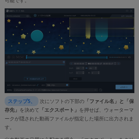
可能です。
ステップ5、
次にソフトの下部の
「ファイル名」と「保
存先」
を決めて
「エクスポート」
を押せば、ウォーターマ
ークが隠された動画ファイルが指定した場所に出力されま
す。