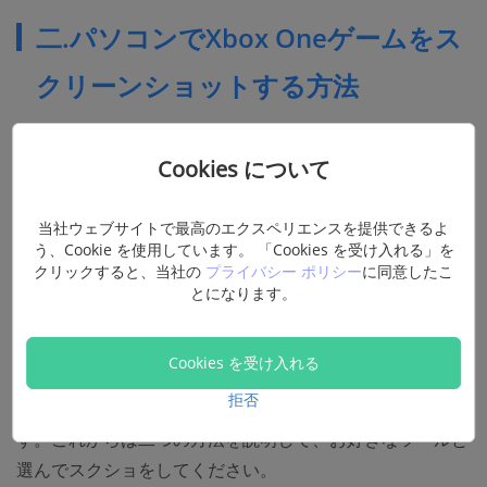
二.パソコンでXbox Oneゲームをス
クリーンショットする方法
コントローラーによって、Xbox Oneのスクショを撮るに
Cookies について
は簡単だが、一方、撮られたスクショ画像をスマホやパソ
コンでほかの人にシェアしたい時は面倒です。もしスクシ
当社ウェブサイトで最高のエクスペリエンスを提供できるよ
ョを撮った後すぐに友達とシェアしたいならば、次のパソ
う、Cookie を使用しています。 「Cookies を受け入れる」を
クリックすると、当社の
プライバシー ポリシー
に同意したこ
コンでXbox Oneのスクショを撮る方法を参考してくださ
とになります。
い。
HDMIケーブルやキャプチャーボードなどを経由してXbox
Cookies を受け入れる
Oneの画面をパソコンに移したら、パソコンでのスクショ
拒否
ツールを借りてXbox Oneの画面を保存することができま
す。これからは二つの方法を説明して、お好きなツールと
選んでスクショをしてください。