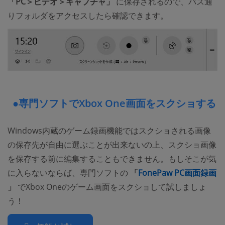
「PC＞ビデオ＞キャプチャ」
に保存されるので、パス通
りフォルダをアクセスしたら確認できます。
●専門ソフトでXbox One画面をスクショする
Windows内蔵のゲーム録画機能ではスクショされる画像
の保存先が自由に選ぶことが出来ないの上、スクショ画像
を保存する前に編集することもできません。もしそこが気
に入らないならば、専門ソフトの
「
FonePaw PC画面録画
(opens new window)
」
でXbox Oneのゲーム画面をスクショして試しましょ
う！