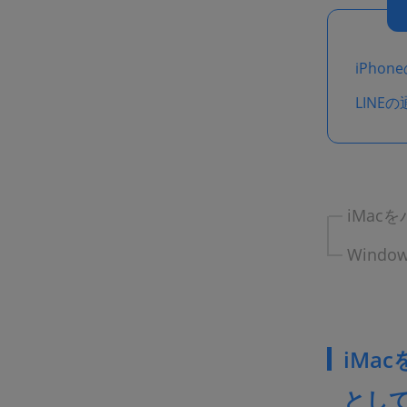
iPho
LIN
iMa
Wind
iMa
とし