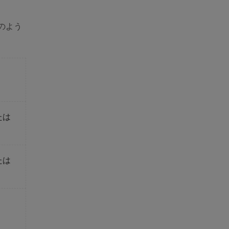
のよう
または
または