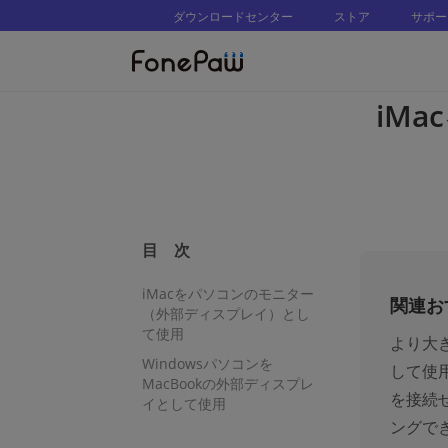
ダウンロードセンター
ストア
サポー
iM
目 次
iMacをパソコンのモニター
関連お
（外部ディスプレイ）とし
て使用
より大き
Windowsパソコンを
して使
MacBookの外部ディスプレ
を接続せ
イとして使用
ングで