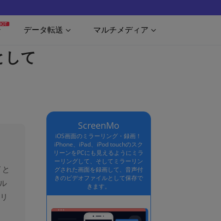
HOT
データ転送
マルチメディア
として
ScreenMo
iOS画面のミラーリング・録画！
iPhone、iPad、iPod touchのスク
リーンをPCにも見えるようにミラ
ーリングして、そしてミラーリン
イと
グされた画面を録画して、音声付
きのビデオファイルとして保存で
ル
きます。
ーリ