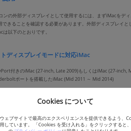
ソコンの外部ディスプレイとして使用するには、まずiMacをデ
用できることを確認する必要があります。外部ディスプレイと
acは以下のとおりです。
トディスプレイモードに対応iMac
ayPort付きのiMac (27-inch, Late 2009)もしくはiMac (27-inch, 
nderboltポートを搭載したiMac (Mid 2011 ～ Mid 2014)
ac (Retina 5K, 27-inch, Late 2014) 以降の iMac モデルは
モードで外部ディスプレイとして使用できません。
Cookies について
isplayPortを使用するには、次のいずれかのデバイスが必要です。
ウェブサイトで最高のエクスペリエンスを提供できるよう、Coo
isplayPortとビデオケーブルを搭載したビデオカードを備えたパソ
用しています。 「Cookies を受け入れる」をクリックすると
とHDMI〜Mini DisplayPortコンバータを備えたパソコン。