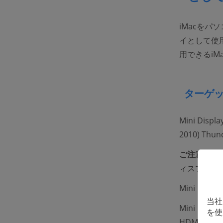
iMacをパ
イとして使
用できるiM
ターゲッ
Mini Displ
2010) Thu
ご注意：
iM
ィスプレイ
Mini D
当社
Mini D
を使
HDMIポート