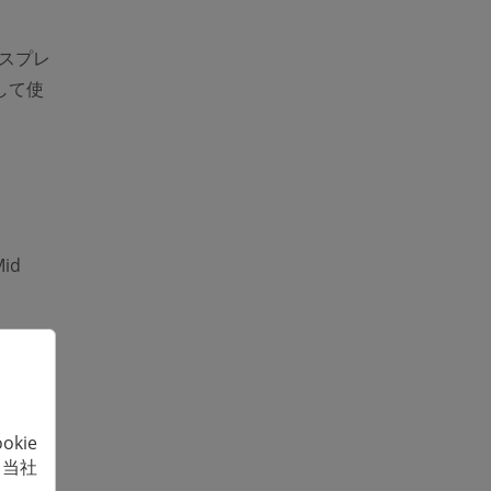
ィスプレ
して使
Mid
ターゲットデ
kie
コン。
、当社