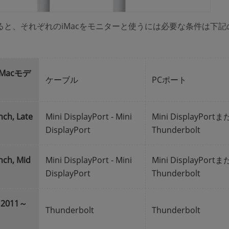
ると、それぞれのiMacをモニターと使うには必要な条件は下記
Macモデ
ケーブル
PCポート
nch, Late
Mini DisplayPort - Mini
Mini DisplayPort
DisplayPort
Thunderbolt
nch, Mid
Mini DisplayPort - Mini
Mini DisplayPort
DisplayPort
Thunderbolt
d 2011～
Thunderbolt
Thunderbolt