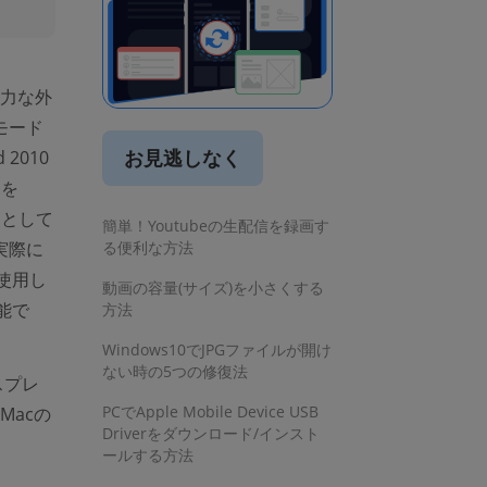
強力な外
モード
お見逃しなく
 2010
cを
イとして
簡単！Youtubeの生配信を録画す
実際に
る便利な方法
使用し
動画の容量(サイズ)を小さくする
能で
方法
Windows10でJPGファイルが開け
ない時の5つの修復法
スプレ
PCでApple Mobile Device USB
Macの
Driverをダウンロード/インスト
ールする方法