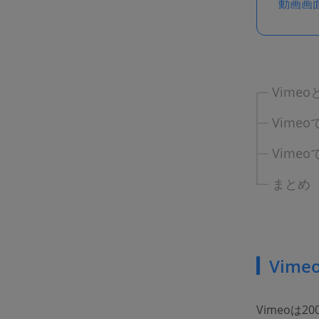
動画画
Vimeo
Vime
Vim
まとめ
Vim
Vimeoは