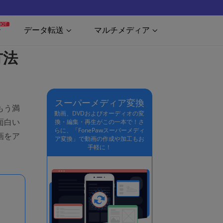
HOT
データ転送
マルチメディア
方法
スーパーメディア変換
もう満
動画、DVDおよびオーディオの変
面白い
換・編集・再生がこの一本で！さ
らに、「FonePawスーパーメディ
画をア
ア変換」で動画の作成や加工もお
手軽に！