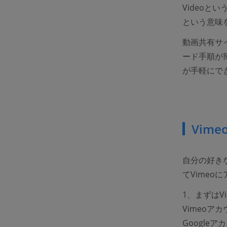
Video
という意味
動画共有サ
ード手順が
が手軽にで
Vim
自分の好き
てVimeo
1、まずは
Vimeoア
Googl