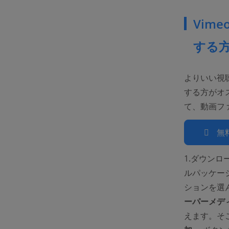
Vim
する
よりいい視
する方がオ
て、動画フ
無
1.ダウンロ
ルパッケー
ションを選
ーパーメデ
えます。そ