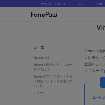
ダウンロードセンター
ストア
サポー
V
目 次
Vimeo
足出来ない
Vimeoとは
動画をシェ
Vimeoで動画をアップロー
ドするには
ップロード
Vimeoでアップロードする
に動画ファイルを最適化す
る方法
まとめ
CD Au