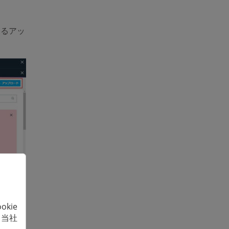
あるアッ
kie
プロー
、当社
ードす