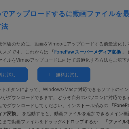
eoでアップロードするに動画ファイルを
方法
聴体験のために、動画をVimeoにアップロードする前最適化し
(o
ススメです。これからは
「
FonePaw スーパーメディア変換
」
ァイルをVimeoアップロードに向けて最適化する方法をご覧下
料お試し
無料お試し
ードボタンによって、Windows/Macに対応できるソフトのイ
ジがダウンロードできます。どうぞ自分のパソコンに対応でき
んでダウンロードしてください。インストール済みの
「FoneP
ィア変換」
を起動すると、動画ファイルを追加できるメイン画
こまで動画ファイルをドラッグ&ドロップするか、
「ファイル