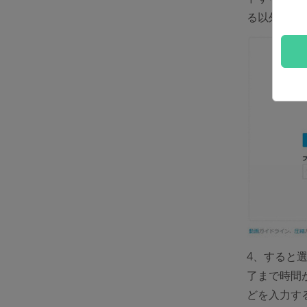
る以外、
「
4、すると
了まで時間
どを入力す