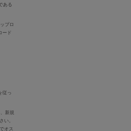
である
アップロ
ロード
を従っ
は、新規
ださい。
のでオス