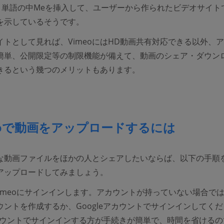
という単語の中Meを挿入して、ユーザーから作られたビデオサイト
を示しているそうです。
イトとして見れば、VimeoにはHD動画共有対応できる以外、
簡単、公開限定等の制限機能が備えて、動画のシェア・ダウン
きるという幾つのメリットもあります。
eoで動画をアップロードするには
な動画ファイルをほかの人とシェアしたいならば、以下の手順
にアップロードしてみましょう。
Vimeoにサインインします。アカウントが持っていない場合で
カウントを作成するか、Googleアカウントでサインインしてく
eアカウントでサインインする方が手続きが簡単で、時間を省ける