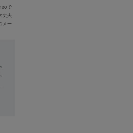
eoで
大丈夫
のメー