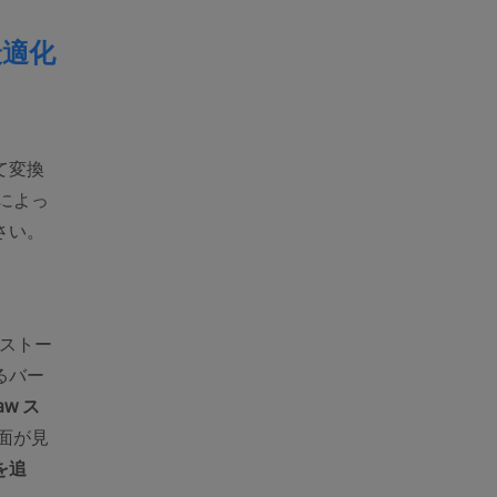
最適化
て変換
pens new window)
によっ
さい。
ンストー
るバー
aw ス
面が見
を追