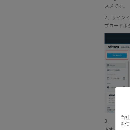
スメです。
2、サイン
プロードボ
当社
3、
「アッ
を使
ドする画面