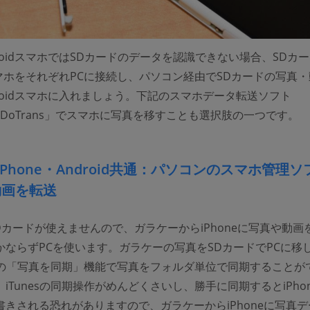
roidスマホではSDカードのデータを認識できない場合、SDカ
dスマホをそれぞれPCに接続し、パソコン経由でSDカードの写真
roidスマホに入れましょう。下記のスマホデータ転送ソフト
aw DoTrans」でスマホに写真を移すことも選択肢の一つです。
iPhone・Android共通：パソコンのスマホ管理
動画を転送
はSDカードが使えませんので、ガラケーからiPhoneに写真や動画
かならずPCを使います。ガラケーの写真をSDカードでPCに移
nesの「写真を同期」機能で写真をフォルダ単位で同期することが
iTunesの同期操作がめんどくさいし、勝手に同期するとiPho
書きされる恐れがありますので、ガラケーからiPhoneに写真デ