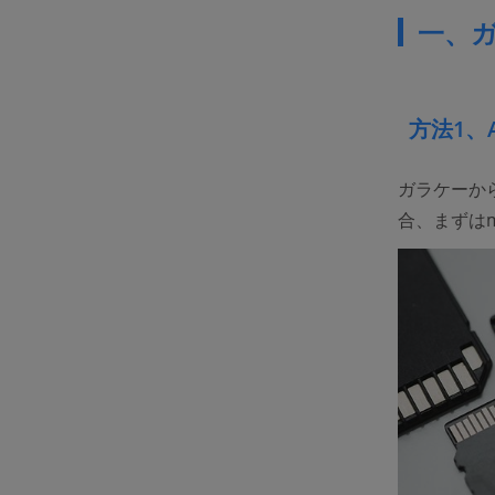
一、
方法1、
ガラケーから
合、まずはm