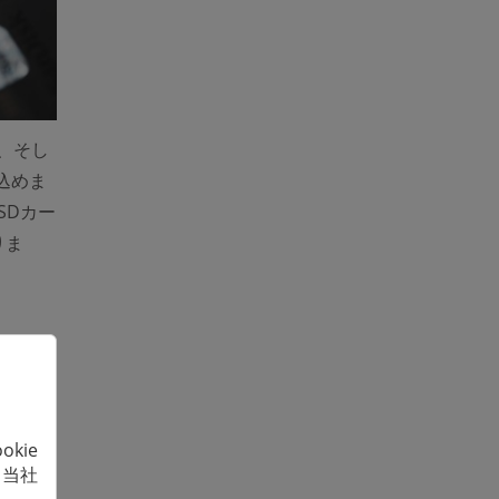
し、そし
込めま
SDカー
りま
コピ
ガラケー
ータが
kie
、当社