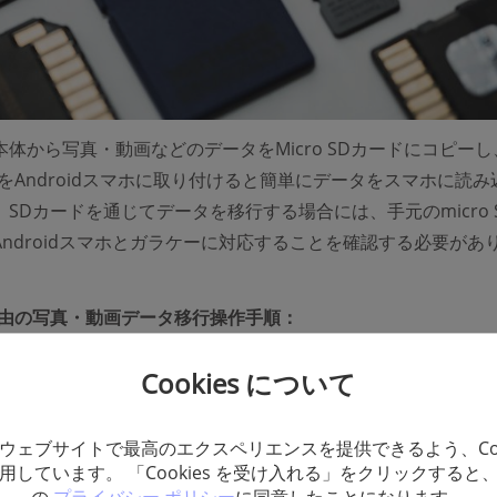
体から写真・動画などのデータをMicro SDカードにコピー
をAndroidスマホに取り付けると簡単にデータをスマホに読み
SDカードを通じてデータを移行する場合には、手元のmicro 
ndroidスマホとガラケーに対応することを確認する必要があ
経由の写真・動画データ移行操作手順：
写真・動画のフォルダーを開き、メニューから「micro SDへ
Cookies について
cro SDへ移動」を選びます。「コピー」操作を行う場合には
タが消えない、「移動」操作を行う場合にはガラケー本体のデ
ウェブサイトで最高のエクスペリエンスを提供できるよう、Coo
用しています。 「Cookies を受け入れる」をクリックすると