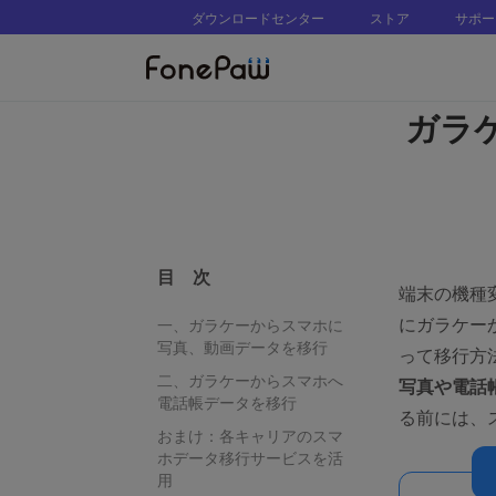
ダウンロードセンター
ストア
サポー
ガラ
目 次
端末の機種
にガラケー
一、ガラケーからスマホに
写真、動画データを移行
って移行方
二、ガラケーからスマホへ
写真や電話
電話帳データを移行
る前には、
おまけ：各キャリアのスマ
ホデータ移行サービスを活
用