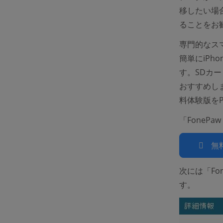
移したい場
ることをお
専門的なスマ
簡単にiPh
す。SDカー
おすすめし
料体験版を
「FonePa
無
次には「Fo
す。