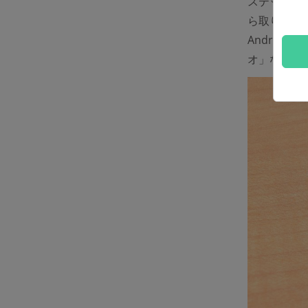
ステップ2、
ら取り出して
Androi
オ」などの