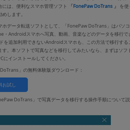
(opens
合には、便利なスマホ管理ソフト
「
FonePaw DoTrans
」
を使
勧めします。
ホデータ転送ソフトとして、「FonePaw DoTrans」はパソ
one・Androidスマホへ写真、動画、音楽などのデータを移行で
ドを追加利用できないAndroidスマホも、この方法で移行する
ます。本ソフトで写真などを移行してみたいなら、まずはソフ
PCにインストールしてください。
w DoTrans」の無料体験版ダウンロード：
料お試し
nePaw DoTrans」で写真データを移行する操作手順について