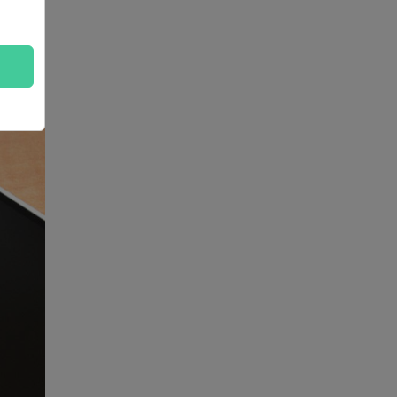
ケーか
動画が
「ビデ