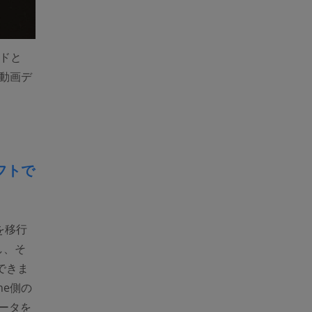
ードと
・動画デ
ソフトで
を移行
し、そ
できま
ne側の
ータを