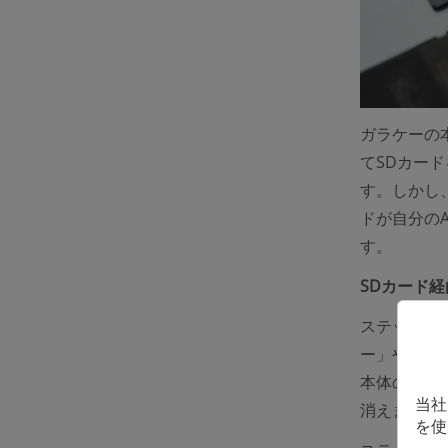
ガラケーの本
てSDカード
す。しかし、
ドが自分のA
す。
SDカード
ステップ1、
ー」や「mi
本体のデー
当社
消えます。
を使