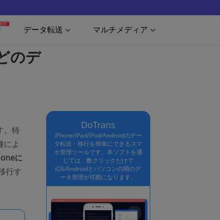
HOT
データ転送
マルチメディア
どのデ
DoTrans
す。特
iPhone/iPad/iPod/Androidのデー
種によ
タ転送・移行を簡単にできるスマ
ホ管理ツールです。本ソフトを通
oneに
じては、数クリックだけで
iOS/Androidとパソコンの間のデ
移行す
ータ管理が可能になります。