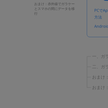
おまけ：赤外線でガラケー
とスマホの間にデータを移
PCでAp
行
方法
Andr
一、ガ
二、ガ
おまけ
おまけ