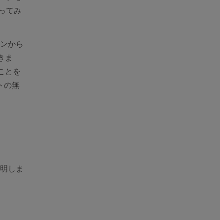
 new window)
ってみ
コンから
きま
ことを
トの無
説明しま