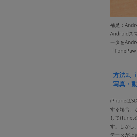
補足：And
Androi
ータをAnd
「FoneP
方法2、
写真・
iPhone
する場合、
してiTu
す。しかし、
データが上