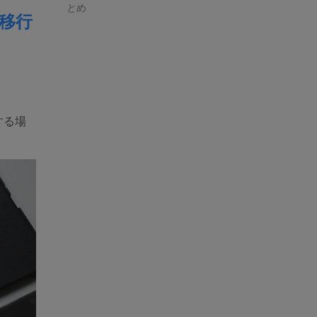
とめ
移行
する場