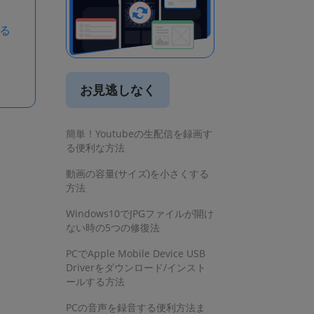
する
お見逃しなく
簡単！Youtubeの生配信を録画す
る便利な方法
動画の容量(サイズ)を小さくする
方法
Windows10でJPGファイルが開け
ない時の5つの修復法
PCでApple Mobile Device USB
Driverをダウンロード/インスト
ールする方法
PCの音声を録音する便利方法ま