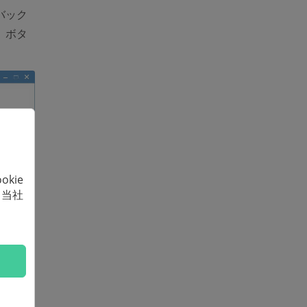
バック
」ボタ
kie
、当社