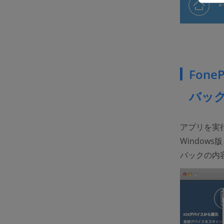
Fon
バッ
アプリを実
Windo
バックの内