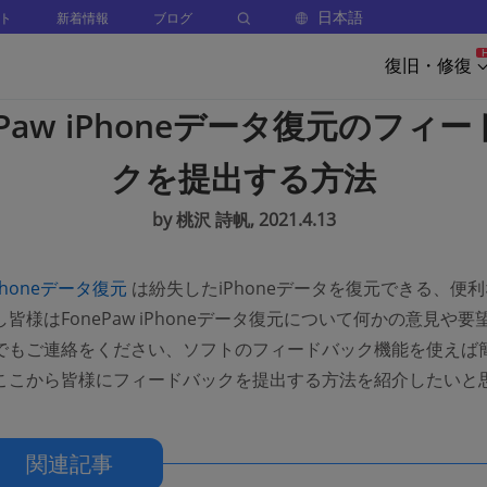
日本語
ト
新着情報
ブログ
復旧・修復
ePaw iPhoneデータ復元のフィ
クを提出する方法
by 桃沢 詩帆, 2021.4.13
(opens new window)
iPhoneデータ復元
は紛失したiPhoneデータを復元できる、便
皆様はFonePaw iPhoneデータ復元について何かの意見や要
でもご連絡をください、ソフトのフィードバック機能を使えば
ここから皆様にフィードバックを提出する方法を紹介したいと
関連記事