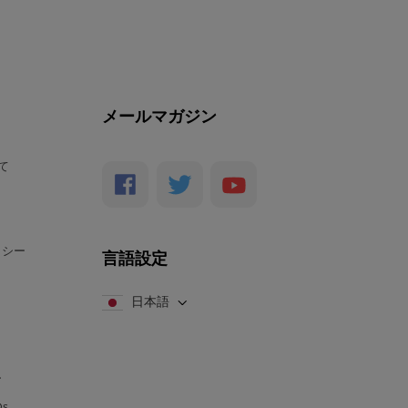
メールマガジン
いて
リシー
言語設定
日本語
ー
s