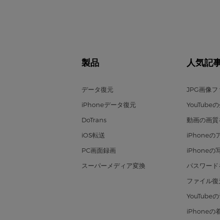
製品
人気記
データ復元
JPG画像
iPhoneデータ復元
YouTub
DoTrans
動画の画質
iOS転送
iPhone
PC画面録画
iPhone
スーパーメディア変換
パスワード
ファイル復
YouTub
iPhon