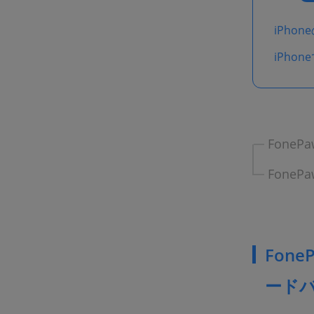
iPho
iPho
Fone
Fone
Fon
ード