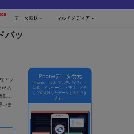
HOT
データ転送
マルチメディア
ードバッ
iPhoneデータ復元
利なアプ
iPhone、iPad、iPodデバイスから
望があ
写真、メッセージ、ビデオ、メモ
などの削除したデータを復元でき
簡単に
ます。
思いま