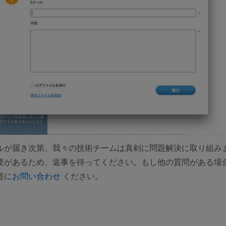
ルが届き次第、我々の技術チームは真剣に問題解決に取り組み
要があるため、返事を待ってください。もし他の質問がある場
(opens new window)
軽に
お問い合わせ
ください。