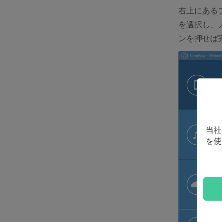
右上にある
を選択し、
ンを押せば
当社
を使