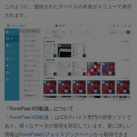
このように、接続されたデバイスの名前がメニューで表示
されます。
「FonePaw iOS転送」について
(opens new window)
「
FonePaw iOS転送
」はiOSデバイス専門の管理ソフトで
あり、様々なデータの管理を対応しています。更に詳しい
情報は
FonePawのフェイスブックページ
から取得できま