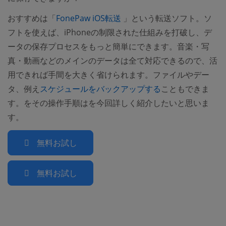
(opens new window)
おすすめは「
FonePaw iOS転送
」という転送ソフト。ソ
フトを使えば、iPhoneの制限された仕組みを打破し、デ
ータの保存プロセスをもっと簡単にできます。音楽・写
真・動画などのメインのデータは全て対応できるので、活
用できれば手間を大きく省けられます。ファイルやデー
タ、例え
スケジュールをバックアップする
こともできま
す。をその操作手順はを今回詳しく紹介したいと思いま
す。
無料お試し
無料お試し