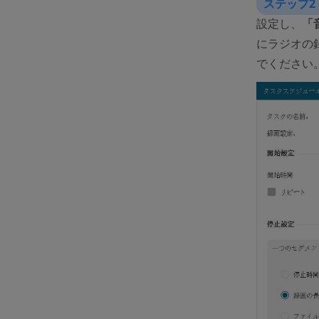
ステップ2
設定し、
「
にラジオの
でください