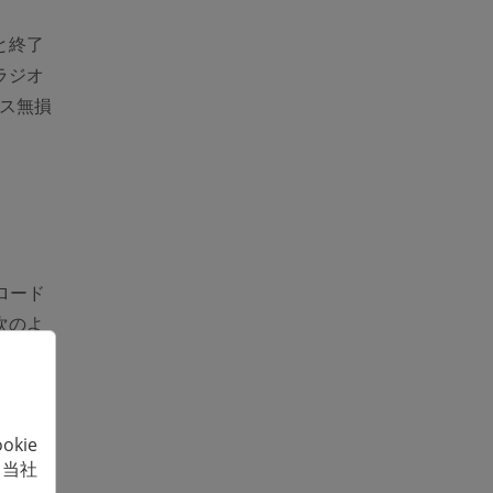
と終了
ラジオ
レス無損
ロード
次のよ
kie
、当社