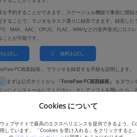
りすることができます。
音を予約することができます。スゲージュル機能で事前に開始
定することで、ラジオをタスク通りに録音できます。録音した
P3、M4A、AAC、OPUS、FLAC、WAVなどの音声形式にロス
ることが可能です。
料お試し
無料お試し
nePaw PC画面録画」 でラジオを録音する手順を説明します。
．
まずは公式サイトから
「
FonePaw PC
画面録画」
をダウン
コンにインストールしてください。そしてソフトを開いたら、
面が現れます。
Cookies について
ウェブサイトで最高のエクスペリエンスを提供できるよう、Coo
用しています。 「Cookies を受け入れる」をクリックすると