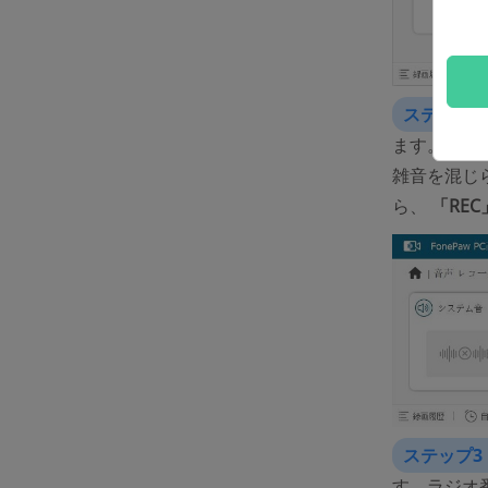
ステップ2
ます。PC
雑音を混じ
ら、
「
REC
ステップ3
す。ラジオ