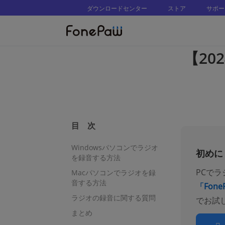
ダウンロードセンター
ストア
サポー
【20
目 次
Windowsパソコンでラジオ
初めに
を録音する方法
PCでラ
Macパソコンでラジオを録
音する方法
「Fon
ラジオの録音に関する質問
でお試
まとめ