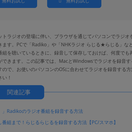
無料お試し
無料お試し
ットラジオの登場に伴い、ブラウザを通じてパソコンでラジオ
ます。PCで「Radiko」や「NHKラジオ らじる★らじる」な
番組を聴いているときに、録音して保存しておけば、何度でも
できます。この記事では、MacとWindowsでラジオを録音
すので、お使いのパソコンのOSに合わせてラジオを録音する方
さい！
関連記事
」Radikoのラジオ番組を録音する方法
し番組まで！らじるらじるを録音する方法【PC/スマホ】