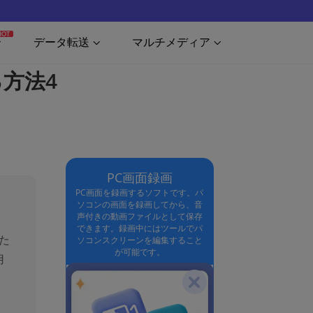
HOT
データ転送
マルチメディア
る方法4
PC画面録画
PC画面を録画するソフトです。パ
ソコンの画面を録画してから、音
声付きの動画ファイルとして保存
できます。録画中にはツールでパ
た
ソコンスクリーンを編集すること
が可能です。
用