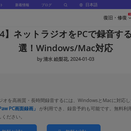
日本語
ト
新着情報
ブログ
復旧・修復
24】ネットラジオをPCで録音す
選！Windows/Mac対応
by 清水 絵梨花, 2024-01-03
ジオを高画質・長時間録音するには、WindowsとMacに対応し
ePaw PC画面録画」
が利用でき、録音予約も可能です。無料利
しください。