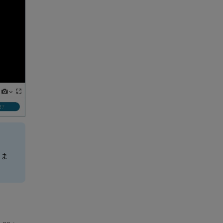
きま
。
。