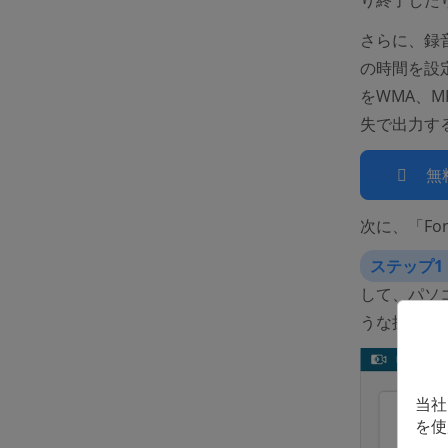
り終了した
さらに、録
の時間を設
をWMA、M
失で出力す
無
次に、「Fo
ステップ1
して、パソ
うな操作画
当社
を使