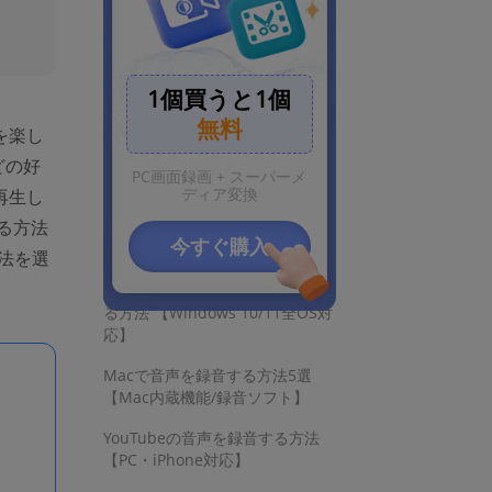
1個買うと1個
無料
を楽し
お見逃しなく
どの好
PC画面録画 + スーパーメ
ディア変換
再生し
Macでのラジオ録音術
する方法
今すぐ購入
音泉のラジオ番組を録音する方法
法を選
PCの内部音声を高音質で録音す
る方法 【Windows 10/11全OS対
応】
Macで音声を録音する方法5選
【Mac内蔵機能/録音ソフト】
YouTubeの音声を録音する方法
【PC・iPhone対応】