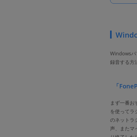
Win
Window
録音する方
「Fon
まず一番おす
を使ってラ
のネットラ
声、またマ