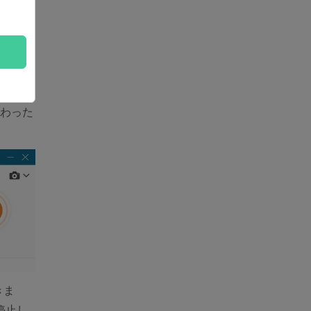
が現れ
さい。
わった
きま
停止し