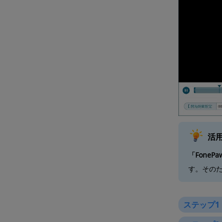
活
「FoneP
す。その
ステップ1