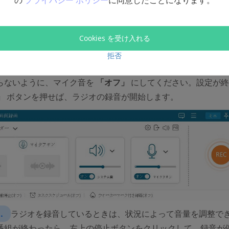
の
プライバシー ポリシー
に同意したことになります。
Cookies を受け入れる
．
次は
「音声レコーダー」
をクリックして、音声の操作画面
拒否
でラジオを録音したいから、システム音を
「オン」
にしてくだ
らないように、マイク音を
「オフ」
にしてください。設定が終
」
ボタンを押せば、ラジオの録音が開始します。
．
ラジオを録音しているときは、状況によって音量を調整で
番組が終わったら、左上の停止ボタンをクリックして、録音が