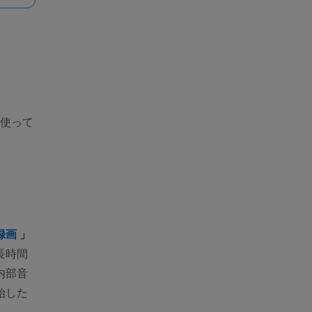
を使って
録画
」
長時間
内部音
始した