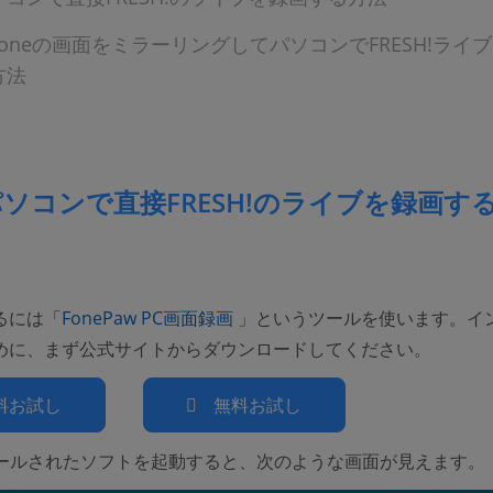
honeの画面をミラーリングしてパソコンでFRESH!ライ
方法
ソコンで直接FRESH!のライブを録画す
(opens new window)
るには「
FonePaw PC画面録画
」というツールを使います。イ
めに、まず公式サイトからダウンロードしてください。
料お試し
無料お試し
ールされたソフトを起動すると、次のような画面が見えます。