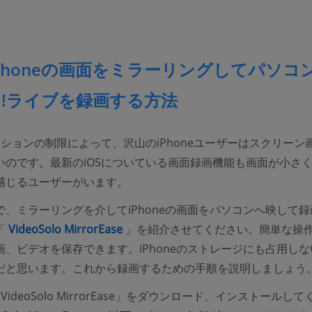
Phoneの画面をミラーリングしてパソコ
SH!ライブを録画する方法
ーションの制限によって、沢山のiPhoneユーザーはスクリーン
いのです。最新のiOSについている画面録画機能も画面が小さ
感じるユーザーがいます。
で、ミラーリングを介してiPhoneの画面をパソコンへ映して録
(opens new window)
「
VideoSolo MirrorEase
」を紹介させてください。簡単な操
画、ビデオを保存できます。iPhoneのストレージにも占用しな
だと思います。これから録画するための手順を説明しましょう
ideoSolo MirrorEase」をダウンロード、インストールして