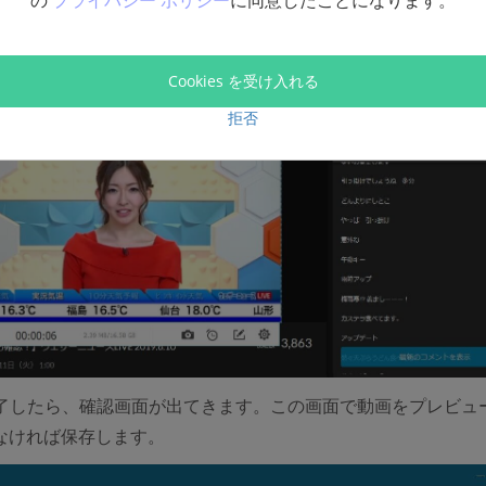
の
プライバシー ポリシー
に同意したことになります。
!ライブが終わったら、終了ボタンで録画を終わらせます。
Cookies を受け入れる
拒否
了したら、確認画面が出てきます。この画面で動画をプレビュ
なければ保存します。