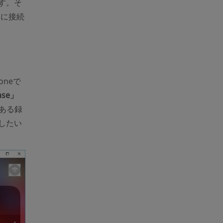
ます。そ
iに接続
oneで
ase」
ある録
したい