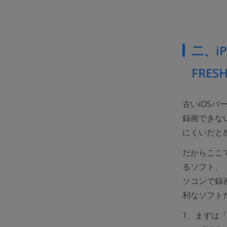
二、i
FRE
古いiOSバ
録画できな
にくいだと
だからここ
るソフト、
ソコンで録
利なソフト
1、まずは「V