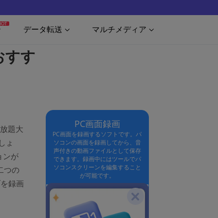
HOT
データ転送
マルチメディア
おすす
PC画面録画
見放題大
PC画面を録画するソフトです。パ
しょ
ソコンの画面を録画してから、音
声付きの動画ファイルとして保存
ョンが
できます。録画中にはツールでパ
ソコンスクリーンを編集すること
二つの
が可能です。
ブを録画