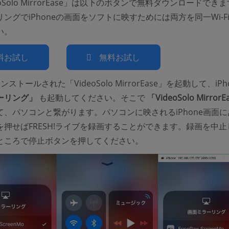
oSolo MirrorEase」は以下のボタンで無料ダウンロードでき
ングでiPhoneの画面をソフトに映すためには両方を同一Wi-F
い。
料お試し
無料お試し
ストールされた「VideoSolo MirrorEase」を起動して、iPh
ーリング」
も起動してください。そこで
「VideoSolo MirrorE
て、パソコンと繋がります。パソコンに映されるiPhone画面に
を押せばFRESH!ライブを録画することができます。録画を中止
ところで停止ボタンを押してください。