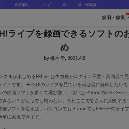
日本語
ト
新着情報
ブログ
復旧・修復
ESH!ライブを録画できるソフトの
め
by 橋本 学, 2021.4.8
ャンネルが楽しめるFRESH!は生放送がログイン不要・高画質で
サイトです。FRESH!のライブを見ている時は偶に録画したいで
の録画ソフトが多くて選び難い、或いはiPhoneのiOSバーシ
できない？どちらでも構わない、今日ここで皆さんに紹介する
画ソフトを使えば、パソコンでもiPhoneでもFRESH!のライ
簡単に実現できます。