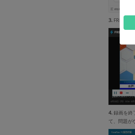
3.
FRESH
4.
録画を終
て、問題が