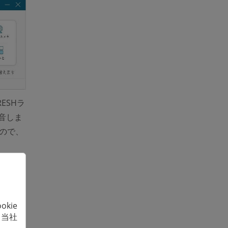
ESHラ
音しま
ので、
kie
、当社