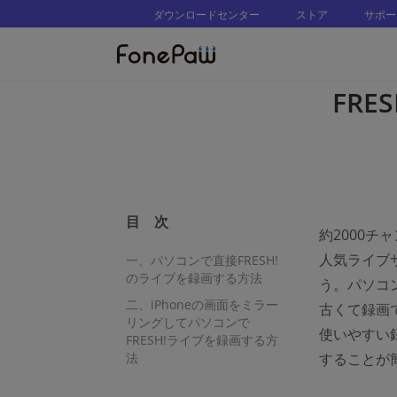
ダウンロードセンター
ストア
サポー
FR
目 次
約2000チ
人気ライブ
一、パソコンで直接FRESH!
のライブを録画する方法
う。パソコン
二、iPhoneの画面をミラー
古くて録画
リングしてパソコンで
使いやすい録
FRESH!ライブを録画する方
法
することが