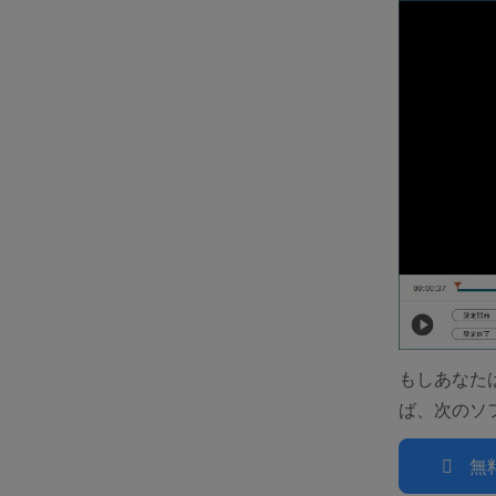
もしあなたは
ば、次のソ
無