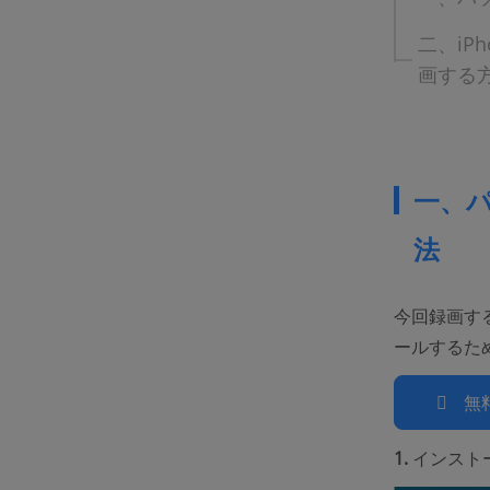
二、iP
画する
一、パ
法
今回録画す
ールするた
無
1.
インスト