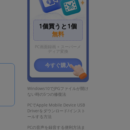
1個買うと1個
無料
お見逃しなく
PC画面録画 + スーパーメ
ディア変換
簡単！Youtubeの生配信を録画す
る便利な方法
今すぐ購入
動画の容量(サイズ)を小さくする
方法
Windows10でJPGファイルが開け
ない時の5つの修復法
PCでApple Mobile Device USB
Driverをダウンロード/インスト
ールする方法
PCの音声を録音する便利方法ま