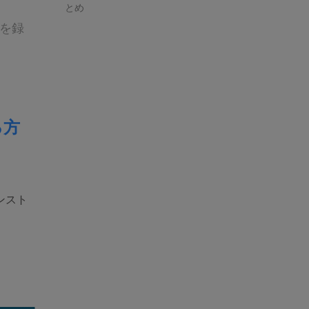
とめ
ブを録
る方
ンスト