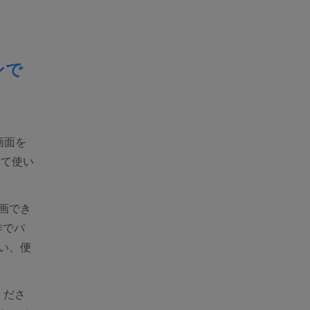
ンで
画面を
くて使い
画でき
作でパ
い、便
。
くださ