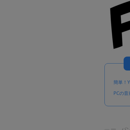
簡単！Y
PCの
一、パソ