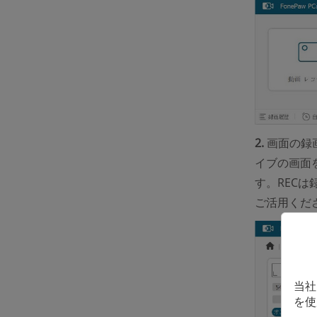
2.
画面の録
イブの画面
す。REC
ご活用くだ
当社
を使