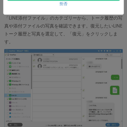
ステップ2.
iPhone本体のスキャンによって検出された
拒否
データが左側にカテゴリー別で表示されます。「LINE」と
「LINE添付ファイル」のカテゴリーから、トーク履歴の写
真や添付ファイルの写真を確認できます。復元したいLINE
トーク履歴と写真を選定して、「復元」をクリックしま
す。