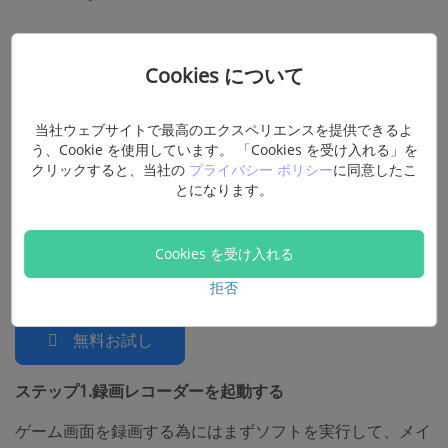
キャプチャーボードによって、ゲーム機の画面がPCに映
Cookies について
されたら、あとはその画面を録画します。HDMIから入力
される画面を録画する手順は以下を参照してください。録
当社ウェブサイトで最高のエクスペリエンスを提供できるよ
(opens new windo
画をするには、
「
FonePaw PC画面録画
」
の力を借りま
う、Cookie を使用しています。 「Cookies を受け入れる」を
す。数ステップで録画出来て、操作簡単且つ機能強力の優
クリックすると、当社の
プライバシー ポリシー
に同意したこ
れた録画ソフトです。
とになります。
ソフト無料ダウンロード
Cookies を受け入れる
無料お試し
拒否
無料お試し
ステップ1.録画レコーダーを起動する
ゲーム画面を録画する為にはまずソフトを実行して、メイ