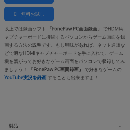
無料お試し
以上では録画ソフト
「FonePaw PC画面録画」
でHDMIキ
ャプチャーボードに接続するパソコンからゲーム画面を録
画する方法の説明です。もし興味があれば、ネット通販な
どで適なHDMIキャプチャーボードを手に入れて、ゲーム
機を繋がってお好きなゲーム画面をパソコンで収録してみ
ましょう！
「FonePaw PC画面録画」
で好きなゲームの
(opens new window)
YouTube実況を録画
することも出来ますよ！
製品