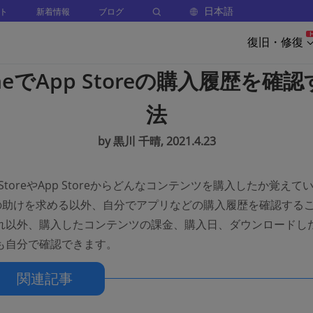
日本語
ト
新着情報
ブログ
復旧・修復
oneでApp Storeの購入履歴を確
法
by 黒川 千晴, 2021.4.23
s StoreやApp Storeからどんなコンテンツを購入したか覚えて
leの助けを求める以外、自分でアプリなどの購入履歴を確認する
れ以外、購入したコンテンツの課金、購入日、ダウンロードし
も自分で確認できます。
関連記事