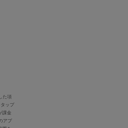
した項
をタップ
が課金
のアプ