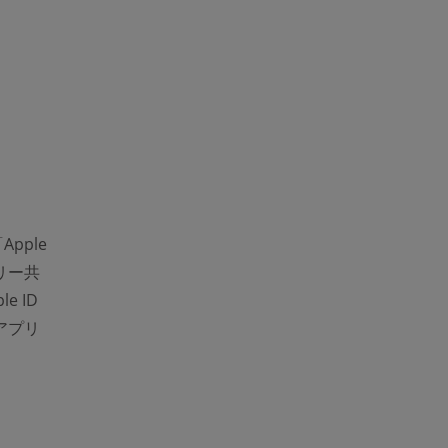
pple
リー共
 ID
アプリ