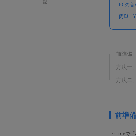
認
PCの
簡単！Y
前準備：
方法一、
方法二、
前準備
iPhoneで