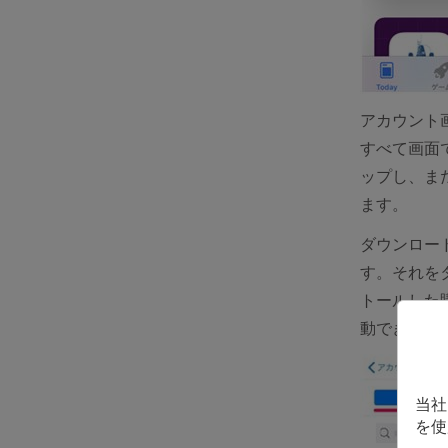
アカウント
すべて画面
ップし、ま
ます。
ダウンロー
す。それを
トールした
動できます
当社
を使