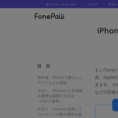
ダウンロードセンター
ストア
サポー
iPh
目 次
もしiTune
合、App
前準備：iPhoneで購入した
アプリなどを確認
きます。そ
方法一、iPhoneから直接購
などの詳細
入履歴を確認する方法
（iOS11適用）
方法二、iTunesを使用して
コンテンツの購入履歴を確