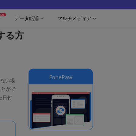
HOT
データ転送
マルチメディア
認する方
FonePaw
いない場
ことがで
た日付