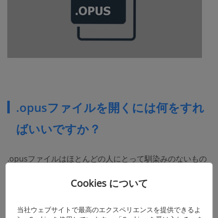
.opusファイルを開くには何をすれ
ばいいですか？
.opusファイルはほとんどの人にとって馴染みのないもの
ですが、特定のメディアプレーヤーで開くことができま
Cookies について
す。Windows PCの場合、VideoLAN VLCメディアプレー
ヤー、K-Liteコーデックパック、ズームプレーヤー、ファ
当社ウェブサイトで最高のエクスペリエンスを提供できるよ
イナルメディアプレーヤーなどのプレーヤーで.opusファ