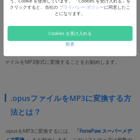
う、Cookie を使用しています。 「Cookies を受け入れる」を
イルを開くことができます。Macの場合は、Mac版の
クリックすると、当社の
プライバシー ポリシー
に同意したこ
とになります。
ViedoLAN VLCメディアプレーヤーを使用して.opusファ
イルを開くことができます。
Cookies を受け入れる
PCにこれらのメディアプレーヤーをインストールするの
が嫌だった場合、またはスマホなどのデバイスで.opusフ
拒否
ァイルを再生したい場合は、変換ソフトを使って.opusフ
ァイルをMP3形式に変換することをお勧めします。
.opusファイルをMP3に変換する方
法とは？
.opusをMP3に変換するには、
「
FonePaw スーパーメデ
(opens new window)
ィア変換
」
をお勧めします。このソフトウェアは複数の