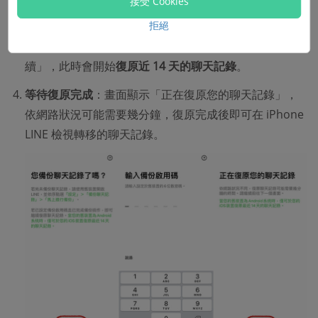
接受 Cookies
輸入備份啟用碼並復原記錄
：在「輸入備份啟用碼」畫
拒絕
面輸入 Android 手機生成的 6 位啟用碼，點選「繼
續」，此時會開始
復原近 14 天的聊天記錄
。
等待復原完成
：畫面顯示「正在復原您的聊天記錄」，
依網路狀況可能需要幾分鐘，復原完成後即可在 iPhone
LINE 檢視轉移的聊天記錄。