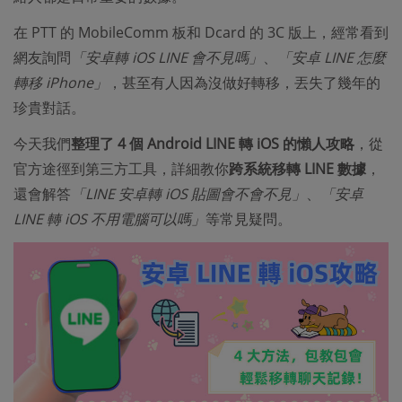
在 PTT 的 MobileComm 板和 Dcard 的 3C 版上，經常看到
網友詢問
「安卓轉 iOS LINE 會不見嗎」
、
「安卓 LINE 怎麼
轉移 iPhone」
，甚至有人因為沒做好轉移，丟失了幾年的
珍貴對話。
今天我們
整理了 4 個 Android LINE 轉 iOS 的懶人攻略
，從
官方途徑到第三方工具，詳細教你
跨系統移轉 LINE 數據
，
還會解答
「LINE 安卓轉 iOS 貼圖會不會不見」
、
「安卓
LINE 轉 iOS 不用電腦可以嗎」
等常見疑問。