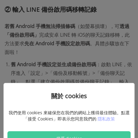
② 輸入 LINE 備份啟用碼移轉記錄
若舊 Android 手機無法掃描條碼
（如螢幕損壞），可
透過
「備份啟用碼」
完成安卓 LINE 轉 iOS的聊天記錄移轉，此
方法要求
先在 Android 手機設定啟用碼
。具體步驟放在下
面啦！​​
舊 Android 手機設定並生成備份啟用碼
：啟動 LINE，依
序進入「設定」>「備份及移動帳號」>「備份聊天記
錄」，點選「建立備份啟用碼並備份聊天記錄」，輸入
自訂的 6 位數密碼（避免 123456、生日等易被推測的組
關於 cookies
合），點選「→」後記下彈出的備份啟用碼（有效期 10
分鐘）。
我們使用 cookies 來確保您在我們的網站上獲得最佳體驗。點選
「接受 Cookies」即表示您同意我們的
隱私政策
新 iPhone 登入並進入備份啟用碼介面
：在 iPhone 安裝
並開啟 LINE，完成登入後自動彈出「您備份聊天記錄了
嗎？」畫面，點選「繼續」。