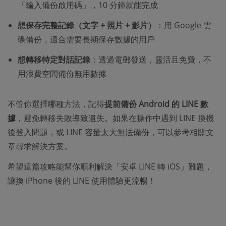
「輸入備份啟用碼」，10 分鐘就能完成
想保存完整記錄（文字 + 照片 + 影片）
：用 Google 雲
碟備份，適合需要長期保存數據的用戶
想轉移特定對話記錄
：透過電郵發送，靈活且免費，不
用浪費空間備份無用數據
不管你選擇哪種方法，記得
提前備份 Android 的 LINE 數
據
，避免轉移失敗導致遺失。如果在操作中遇到 LINE 換機
後登入問題，或 LINE 容量太大無法備份，可以參考相關文
章尋求解決方案。
希望這篇攻略能幫你順利解決「安卓 LINE 轉 iOS」難題，
讓換 iPhone 後的 LINE 使用體驗更流暢！​