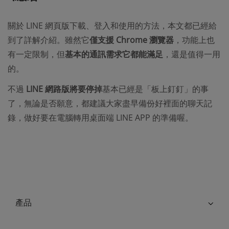
關於 LINE 網頁版下載、登入和使用的方法，本文都已經給
到了詳解介紹。雖然它
僅支援 Chrome 瀏覽器
，功能上也
有一定限制，但
基本的通訊需求它都能滿足
，還是值得一用
的。
不過
LINE 網路版將要停掉
基本已經是「板上釘釘」的事
了，無論是否願意，都建議大家盡早備份好裡面的聊天記
錄，做好要在電腦轉用桌面端 LINE APP 的準備喔。
產品