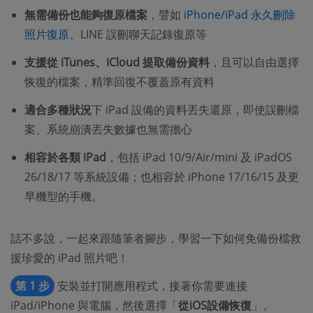
無需備份也能夠復原檔案
，譬如
iPhone/iPad 永久刪除
照片復原
、LINE 誤刪聊天記錄復原等
支援從 iTunes、iCloud 提取備份資料
，且可以自由選擇
恢復的檔案，精準回復不覆蓋原有資料
適合多種狀況
下 iPad 設備的資料丟失還原，即使誤刪檔
案、系統崩潰丟失數據也無需擔心
相容於各類 iPad
，包括 iPad 10/9/Air/mini 及 iPadOS
26/18/17 等系統設備；也相容於 iPhone 17/16/15 及更
早機型的手機。
話不多說，一起來跟隨筆者腳步，學習一下如何免備份檔救
援珍愛的 iPad 照片吧！
第 1 步
安裝並打開應用程式，接著你需要連接
iPad/iPhone 與電腦，然後選擇「
從iOS設備恢復
」。