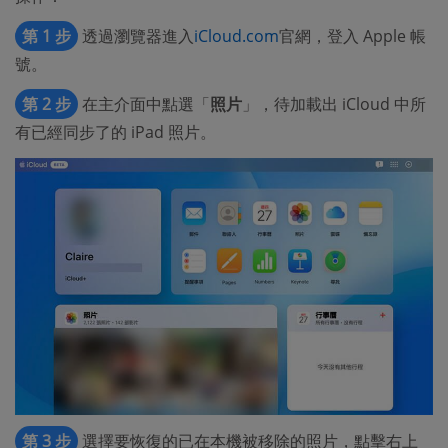
第 1 步
透過瀏覽器進入
iCloud.com
官網，登入 Apple 帳
號。
第 2 步
在主介面中點選「
照片
」，待加載出 iCloud 中所
有已經同步了的 iPad 照片。
第 3 步
選擇要恢復的已在本機被移除的照片，點擊右上