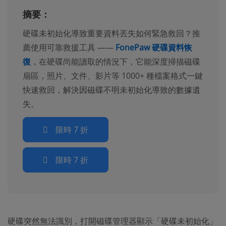
摘要：
硬碟未初始化導致重要資料丟失如何緊急救回？推
薦使用可靠救援工具 ——
FonePaw 硬碟資料恢
復
，在硬碟尚能讀取的情況下，它能深度掃描磁碟
扇區，照片、文件、影片等 1000+ 種檔案格式一鍵
快速救回，解決因磁碟不明未初始化導致的數據遺
失。
限時 7 折
限時 7 折
硬碟突然無法識別，打開磁碟管理器顯示「硬碟未初始化」