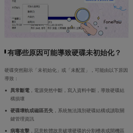
有哪些原因可能導致硬碟未初始化？
硬碟突然顯示「未初始化」或「未配置」，可能由以下原因
導致：
異常斷電
，電源突然中斷，寫入資料中斷，導致硬碟結
構損壞
硬碟壞軌或磁區丟失
，系統無法識別硬碟結構或讀取關
鍵管理資訊
病毒攻擊
，惡意軟體故意破壞硬碟的分割槽表或開機區