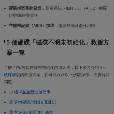
硬碟檔案系統錯誤
，檔案系統（如NTFS、FAT32）的關
鍵數據結構損毀
主開機記錄（MBR）損壞
，電腦無法識別分割槽
5 個硬碟「磁碟不明未初始化」救援方
案一覽
了解了內/外接硬碟未初始化的原因後，接下來將介紹 5 個
硬碟修復
的救援方案，你可以跟著以下步驟操作，逐步解決
問題。
① 檢視並重新連接硬碟
② 更換硬碟/電腦交互測試
③ 對 MBR 磁區進行修復