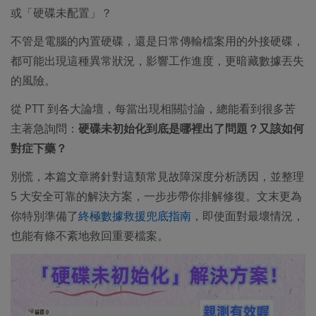
或「硬碟未配置」？
不管是電腦的內置硬碟，還是日常傳輸檔案用的外接硬碟，
都可能出現這種異常狀況，影響工作進度，更暗藏數據丟失
的風險。
從 PTT 到各大論壇，每當出現相關討論，總能看到很多苦
主著急詢問：
硬碟未初始化到底是哪裡出了問題？又該如何
對症下藥？
別慌，本篇文章將針對這類常見故障深度分析誘因，並整理
5 大安全可靠的解決方案，一步步帶你排解修復。文末更為
你特別準備了
終極數據救援兜底指南
，即使面對最壞情況，
也能有條不紊地救回重要檔案。