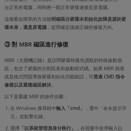
台正常的電腦，同時將一顆正常硬碟連接至原電腦。
這個看似簡單的方法能
明確區分硬碟未初始化故障是源於硬
碟本身，還是原電腦
，從而確定後續正確的修復方向。
③ 對 MBR 磁區進行修復
MBR（主開機記錄）是訪問硬碟時最先讀取的特殊啟動扇
區，包含了硬碟的分割區表和啟動程式碼。如果 MBR 損壞
或是格式問題導致硬碟初始化功能錯誤，可
透過 CMD 指令
修復以及重建磁區解決
。
以下是重建 MBR 的操作步驟：
在 Windows 搜尋框中
輸入「cmd」
，選中「命令提示字
元」並點擊右鍵。
選擇
「以系統管理員身分執行」
，在視窗中依序輸入以