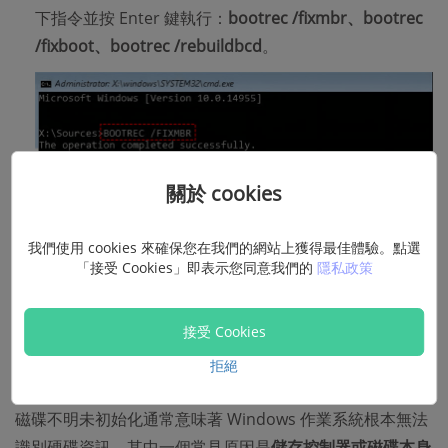
下指令並按 Enter 鍵執行：
bootrec /fixmbr、bootrec
/fixboot、bootrec /rebuildbcd
。
關於 cookies
我們使用 cookies 來確保您在我們的網站上獲得最佳體驗。點選
「接受 Cookies」即表示您同意我們的
隱私政策
最後，輸入
exit
並按下 Enter 鍵安全退出，然後重啟你
的電腦。
接受 Cookies
④ 更新硬碟的驅動工具
拒絕
磁碟不明未初始化通常意味著 Windows 作業系統根本無法
識別硬碟資訊，其中一個常見原因是
儲存控制器或磁碟本身