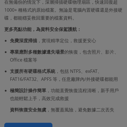
在無備份的情況下，深層掃描硬碟物理扇區，快速回復超
1000+ 種格式的原始檔案。無論是電腦內置硬碟還是外接硬
碟，都能穩妥救回重要的檔案資料。
更多亮點功能，為資料安全保駕護航：
免費深度掃描
，實現精準定位，救援更安心
專業應對多種數據遺失場景
的恢復，包含照片、影片、
Office 檔案等
支援所有硬碟格式系統
，包括 NTFS、exFAT、
FAT16/FAT32、APFS 等，任意廠牌內/外接硬碟都能用
極簡設計操作簡單
，功能直覺恢復流程清晰，新手用戶
也能輕鬆上手，高效完成救援
資料恢復安全無虞
，無覆蓋風險，避免數據二次丟失