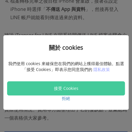
檔案轉移完畢之後目標 iPhone 會重啟，接著在設定
iPhone 時選擇「
不傳送 App 與資料
」，然後再登入
LINE 帳戶就能看到傳送過來的資料。
雖說 iTransor for LINE 在同系統間傳送 LINE 檔案步驟會少
一些，但同樣要手動點擊才能繼續轉移作業。此外若要用到
關於 cookies
Android 裝置，你還需要按提示完成開啟 USB 偵錯模式、
重新安裝 LINE 等操作，
操作過程也要注意步驟順序，否則
我們使用 cookies 來確保您在我們的網站上獲得最佳體驗。點選
容易出現轉移/備份失敗的情況
。
「接受 Cookies」即表示您同意我們的
隱私政策
優缺點詳細對比
接受 Cookies
拒絕
筆者在實測 iTransor for LINE 之後，從軟體性能、功能、
實際使用情況、費用等方面整理出了它的優缺點，並彙總為
一個表格供大家參考。