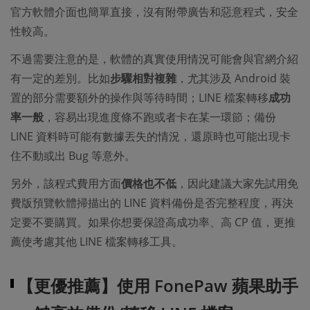
官方軟體介面也簡單直接，沒有附帶廣告和惡意程式，安全
性較高。
不過需要注意的是，軟體的真實使用情況可能會與官網介紹
有一定的差別。比如
步驟相對複雜
，尤其涉及 Android 裝
置的部分需要額外的操作與等待時間；LINE 檔案轉移
成功
率一般
，容易出現進度條不跑或者卡在某一環節；備份
LINE 資料時可能有數據丟失的情況，還原時也可能出現卡
住不動或出 Bug 等意外。
另外，該程式費用方面
價格也不低
，因此建議大家先試用免
費版預覽軟體掃描出的 LINE 資料備份是否完整程度，再決
定要不要購買。如果你想要保證高成功率、高 CP 值，更推
薦使考慮其他 LINE 檔案轉移工具。
【更優推薦】使用 FonePaw 蘋果助手