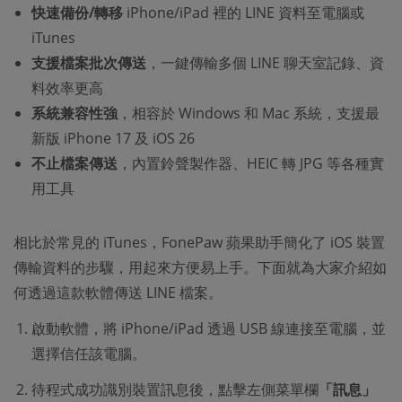
快速備份/轉移
iPhone/iPad 裡的 LINE 資料至電腦或
iTunes
支援檔案批次傳送
，一鍵傳輸多個 LINE 聊天室記錄、資
料效率更高
系統兼容性強
，相容於 Windows 和 Mac 系統，支援最
新版 iPhone 17 及 iOS 26
不止檔案傳送
，內置鈴聲製作器、HEIC 轉 JPG 等各種實
用工具
相比於常見的 iTunes，FonePaw 蘋果助手簡化了 iOS 裝置
傳輸資料的步驟，用起來方便易上手。下面就為大家介紹如
何透過這款軟體傳送 LINE 檔案。
啟動軟體，將 iPhone/iPad 透過 USB 線連接至電腦，並
選擇信任該電腦。
待程式成功識別裝置訊息後，點擊左側菜單欄
「訊息」