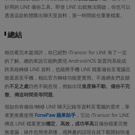
好用的 LINE 備份工具。即使 LINE 出錯無法開啟，你也可以
透過這款軟體匯出聊天室資料，第一時間留住重要檔案。
總結
相信看完本篇測評，你已經對 iTransor for LINE 有了一定
的了解。總的來說它能夠實現 Android/iOS 裝置同系統或
跨系統轉移 LINE 資料，也能將手機 LINE 檔案備份至電腦且
能還原至手機，相比官方轉移功能更實用。不過網友們反饋
的
不足之處
仍然不能忽視，例如出現
進度條不動、備份不完
整、傳送時間長等問題
。
假如你有備份/轉移 LINE 聊天記錄等資料至電腦的需求，筆
者更推薦使用
FonePaw 蘋果助手
，它比 iTransor for LINE
傳送 LINE 檔案更加
穩定、高效，成功率高
且備份檔案完整
無遺漏，操作也簡便易懂，感興趣的話現在就下載開始快速