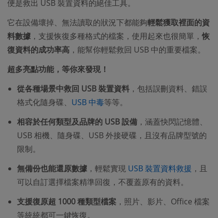
便是救出 USB 裝置資料的絕佳工具。
它在設備壞掉、無法讀取的狀況下都能夠
輕鬆獲取裡面的資
料數據
，支援恢復多種格式的檔案，使用起來也很簡單，
恢
復資料的成功率高
，能幫你輕鬆救回 USB 中的重要檔案。
超多亮點功能，等你來發現！
從各種場景中救回 USB 裝置資料
，包括誤刪資料、錯誤
格式化隨身碟、
USB 中毒
等等。
相容於任何類型及品牌的 USB 設備
，涵蓋快閃記憶體、
USB 相機、隨身碟、USB 外接硬碟，且沒有品牌型號的
限制。
無備份也能還原數據
，輕鬆實現
USB 裝置資料救援
，且
可以自訂選擇檔案精準回復，不覆蓋原有的資料。
支援復原超 1000 種類型檔案
，照片、影片、Office 檔案
等統統都可一鍵恢復。