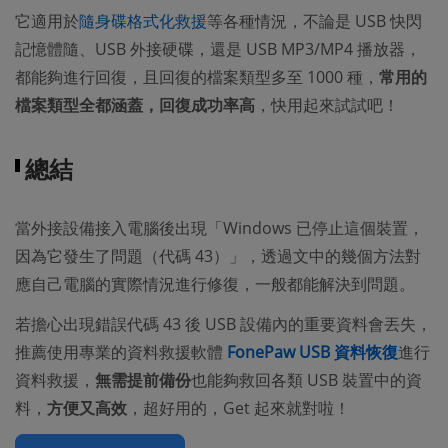
它適用於
隨身碟格式化救援
等各種情況，不論是 USB 快閃
記憶體隨、USB 外接硬碟，還是 USB MP3/MP4 播放器，
都能夠進行回復，且回復的檔案類型多至 1000 種，
常用的
檔案類型全都涵蓋，回復成功率高
，快用起來試試吧！
總結
當外接設備接入電腦後出現「Windows 已停止這個裝置，
因為它發生了問題（代碼 43）」，透過文中的幾個方法對
應自己電腦的實際情況進行修復，一般都能解決到問題。
若擔心出現錯誤代碼 43 後 USB 設備內的重要資料會丟失，
推薦使用專業的資料救援軟體
FonePaw USB 資料恢復
進行
資料救援，
無需提前備份
也能夠救回各類 USB 裝置中的資
料，
方便又高效
，超好用的，Get 起來就對啦！