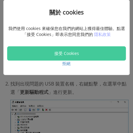
③ 更新或回復 USB 驅動程式
關於 cookies
如果 USB 驅動程式過舊或是出現故障，也會導致出現
「Windows 已停止這個裝置，因為它發生了問題（代碼
我們使用 cookies 來確保您在我們的網站上獲得最佳體驗。點選
「接受 Cookies」即表示您同意我們的
隱私政策
43）」的問題，這個原因導致的話，則適用這個方法，那就
是對 USB 驅動程式進行更新或者回復，可以透過以下的步
驟來進行：
接受 Cookies
點擊 Win 圖示選擇「搜尋」並輸入「裝置管理員」開啟
拒絕
該視窗。
找到出現問題的 USB 裝置名稱，右鍵點擊，在選單中點
選「
更新驅動程式
」進行更新。