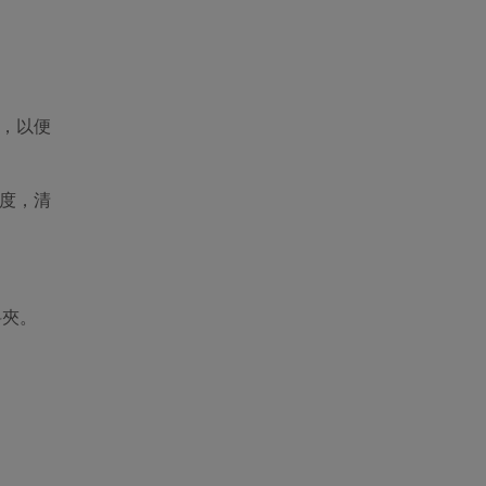
案，以便
速度，清
料夾。