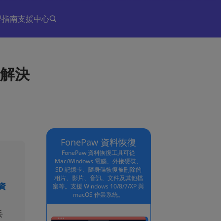
學指南
支援中心
招解決
FonePaw 資料恢復
FonePaw 資料恢復工具可從
Mac/Windows 電腦、外接硬碟、
SD 記憶卡、隨身碟恢復被刪除的
相片、影片、音訊、文件及其他檔
 資
案等。支援 Windows 10/8/7/XP 與
macOS 作業系統。
丢