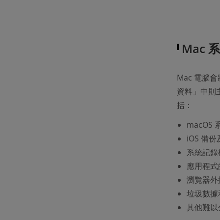
Mac
Mac 電腦
資料」中則
括：
macOS
iOS 備
系統記錄
應用程式
瀏覽器外
垃圾數據
其他難以