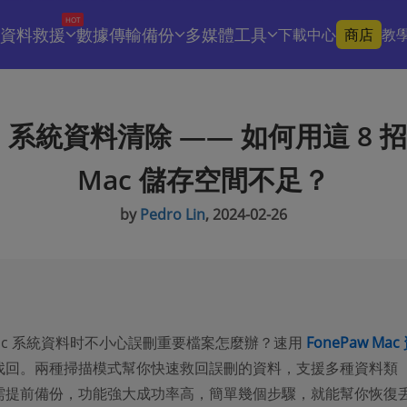
HOT
資料救援
數據傳輸備份
多媒體工具
下載中心
商店
教
c 系統資料清除 —— 如何用這 8 
Mac 儲存空間不足？
by
Pedro Lin
, 2024-02-26
Mac 系統資料时不小心誤刪重要檔案怎麼辦？速用
FonePaw Mac
找回。兩種掃描模式幫你快速救回誤刪的資料，支援多種資料類
需提前備份，功能強大成功率高，簡單幾個步驟，就能幫你恢復