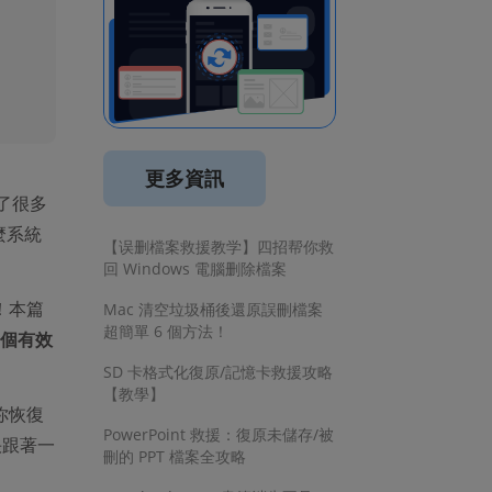
更多資訊
了很多
麼系統
【误删檔案救援教学】四招帮你救
回 Windows 電腦删除檔案
！本篇
Mac 清空垃圾桶後還原誤刪檔案
超簡單 6 個方法！
 個有效
SD 卡格式化復原/記憶卡救援攻略
【教學】
你恢復
PowerPoint 救援：復原未儲存/被
快跟著一
刪的 PPT 檔案全攻略