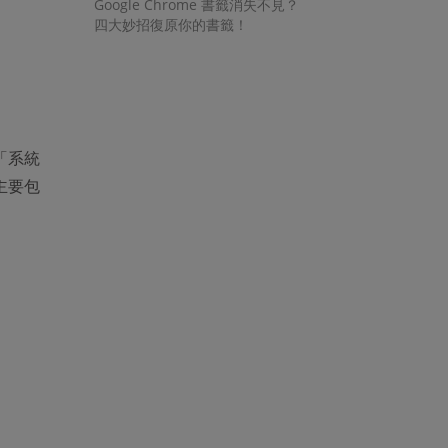
Google Chrome 書籤消失不見？
四大妙招復原你的書籤！
「系統
主要包