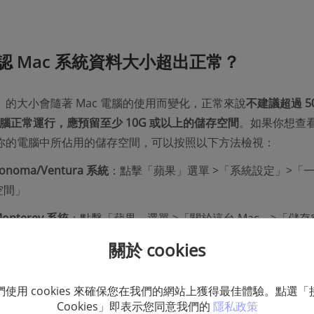
認 Mac 系統資料大小超出正常？
的大小會隨著 Mac 電腦的使用而變化，正常來說
不建議超過 5
 電腦正常運行，應預留至少 10G 或以上的儲存空間
。如果你想查
你的電腦中所佔用的儲存空間，可以按照以下方法檢視：
onoma/Ventura 系統
：點擊「蘋果」選單 >「系統設定」>「
空間」
onterey 系統
：點擊「蘋果」選單 >「關於這台 Mac」>「儲
關於 cookies
成後，將滑鼠移到系統資料上方就可以查看系統資料所佔用的空
們使用 cookies 來確保您在我們的網站上獲得最佳體驗。點選「
Cookies」即表示您同意我們的
隱私政策