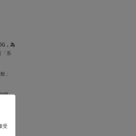
0G，為
看「系
一般」
存空間」
間大
接受