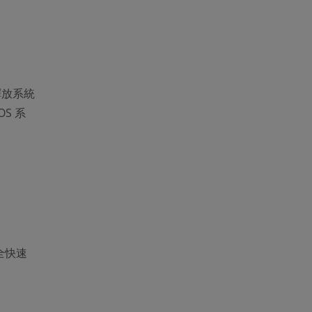
釋放系統
S 系
全快速