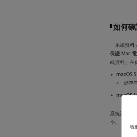
如何確
「系統資料」
保證 Mac
統資料」在
macOS S
>「儲存
macOS M
系統計算完
小。
我