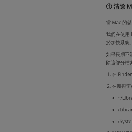
① 清除 
當 Mac 
我們在使用
於加快系統
如果長期不
除這部分檔
在 Fin
在新視窗
~/Libr
/Libra
/Syst