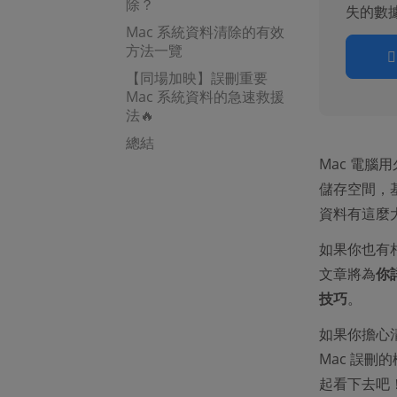
除？
失的數
Mac 系統資料清除的有效
方法一覽
【同場加映】誤刪重要
Mac 系統資料的急速救援
法🔥
總結
Mac 電
儲存空間，
資料有這麼
如果你也有
文章將為
你
技巧
。
如果你擔心
Mac 誤刪
起看下去吧