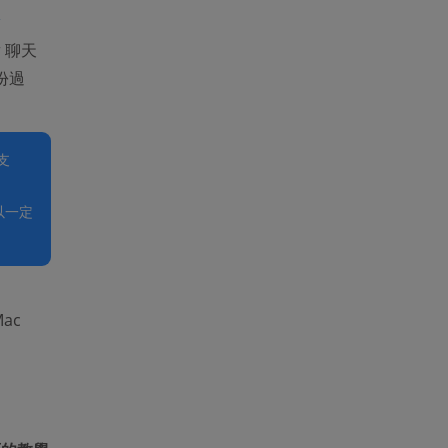
 聊天
份過
支
所以一定
ac