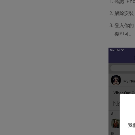
確認 iPh
解除安裝 
登入你的
復即可。
我