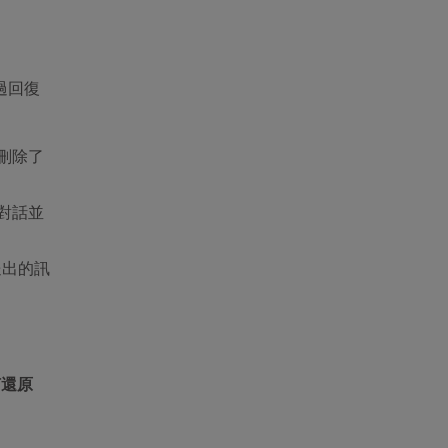
透過回復
刪除了
對話並
送出的訊
何還原