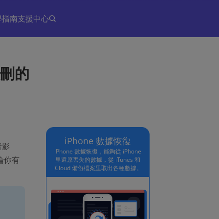
學指南
支援中心
誤刪的
iPhone 數據恢復
者影
iPhone 數據恢復，能夠從 iPhone
論你有
里還原丟失的數據，從 iTunes 和
iCloud 備份檔案里取出各種數據。