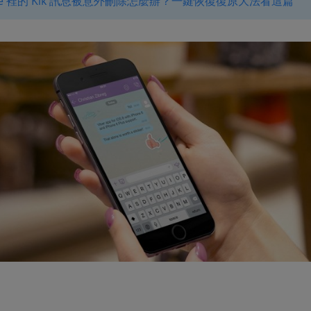
one 裡的 Kik 訊息被意外刪除怎麼辦？一鍵恢復復原大法看這篇