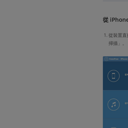
從 iPho
從裝置直
掃描」。