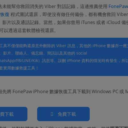
未能幫你救回消失的 Viber 對話記錄，這邊推薦使用
FonePaw
(opens new window)
據恢復
程式嘗試還原，即使沒有做任何備份，都有機會救回 Viber
影片以及通話記錄。當然，如果你曾用 iTunes 或者 iCloud 備
，亦可以透過這套軟體檢視還原。
具不僅僅能夠還原意外刪除的 Viber 訊息，其他的 iPhone 數據亦一應
影片、聯絡人、備忘錄、簡訊以及其他的 social
hatsApp/FB/LINE/Kik）訊息等。誤刪 iPhone 資料的情況時有發生，
套實用數據救援工具！
將 FonePaw iPhone 數據恢復工具下載到 Windows PC 或 M
免費下載
免費下載