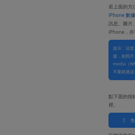
若上面的方法
iPhone 數
訊息、圖片、
iPhone
提示：這套工
援，如照片、
media（W
不要錯過這
點下面的按鈕先
裡。