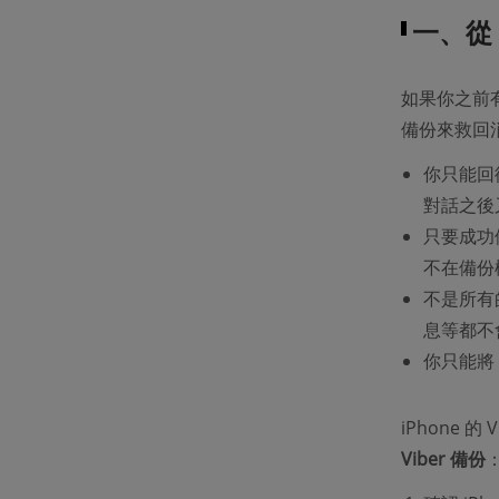
一、從 i
如果你之前有
備份來救回
你只能回
對話之後
只要成功
不在備份
不是所有
息等都不
你只能將 
iPhone 的
Viber 備份