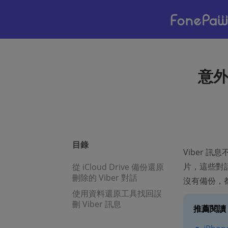
意外
目錄
Viber 
片，這些對
從 iCloud Drive 備份還原
刪除的 Viber 對話
沒有備份，都
使用資料還原工具找回誤
刪 Viber 訊息
推薦閱讀