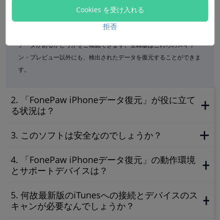
体験版はiOSデバイス、iTunesバックアップファイルとiCloudバック
Cookies を受け入れる
アップファイルをスキャン・プレビューすることができます。
拒否
体験版と登録版のスキャン結果は同じで、ご購入する前に復元したい
データがあるかどうかをご確認できます。登録版はこれらのスキャ
ン・プレビュー以外にも、検出されたデータを復元することができま
す。
2. 「FonePaw iPhoneデータ復元」が役に立て
る状況は？
3. このソフトは安全なのでしょうか？
4. 「FonePaw iPhoneデータ復元」の動作環境
とサポートデバイスは？
5. 何故最新版のiTunesへの接続とデバイスのス
キャンが必要なんでしょうか？