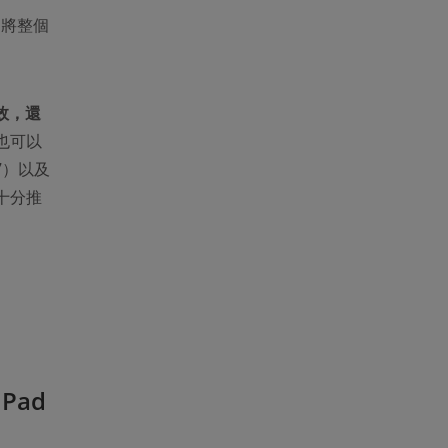
」將整個
效，還
也可以
17）以及
，十分推
Pad