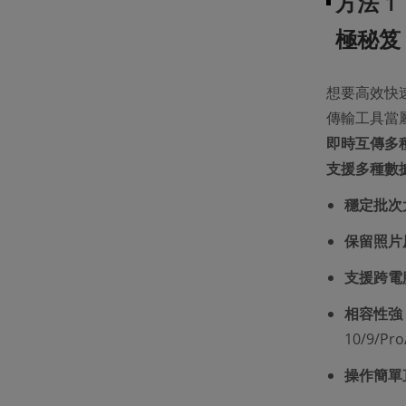
方法 1
極秘笈
想要高效快
傳輸工具當
即時互傳多
支援多種數
穩定批次
保留照片
支援跨電腦
相容性強
10/9/Pr
操作簡單