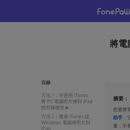
將電
目錄
方法 1：不使用 iTunes
摘要：
將 PC 電腦照片傳到 iPad
的究極秘笈🔥
想要將電
方法 2：透過 iTunes 從
助手
，
Windows 電腦傳照片到
量，不
iPad