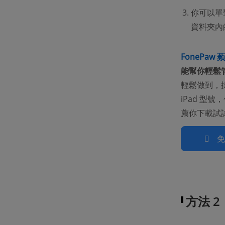
你可以單
資料夾內的
FonePaw
能幫你輕鬆管理
輕鬆做到，操作
iPad 型號
薦你下載試
方法 2