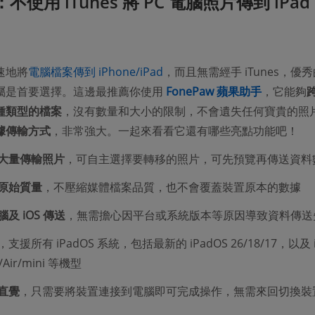
：不使用 iTunes 將 PC 電腦照片傳到 iPad
速地將
電腦檔案傳到 iPhone/iPad
，而且無需經手 iTunes，優
屬是首要選擇。這邊最推薦你使用
FonePaw 蘋果助手
，它能夠
種類型的檔案
，沒有數量和大小的限制，不會遺失任何寶貴的照
據傳輸方式
，非常強大。一起來看看它還有哪些亮點功能吧！
大量傳輸照片
，可自主選擇要轉移的照片，可先預覽再傳送資料
原始質量
，不壓縮媒體檔案品質，也不會覆蓋裝置原本的數據
及 iOS 傳送
，無需擔心因平台或系統版本等原因導致資料傳送
，支援所有 iPadOS 系統，包括最新的 iPadOS 26/18/17，以及 i
o/Air/mini 等機型
直覺
，只需要將裝置連接到電腦即可完成操作，無需來回切換裝