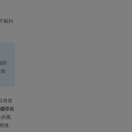
下載到
功能的
安裝
而且有使
儲存在
片的風
、簡便。