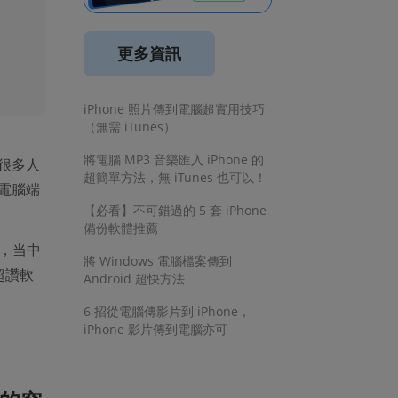
更多資訊
iPhone 照片傳到電腦超實用技巧
（無需 iTunes）
將電腦 MP3 音樂匯入 iPhone 的
很多人
超簡單方法，無 iTunes 也可以！
電腦端
【必看】不可錯過的 5 套 iPhone
備份軟體推薦
，当中
將 Windows 電腦檔案傳到
超讚軟
Android 超快方法
6 招從電腦傳影片到 iPhone，
iPhone 影片傳到電腦亦可