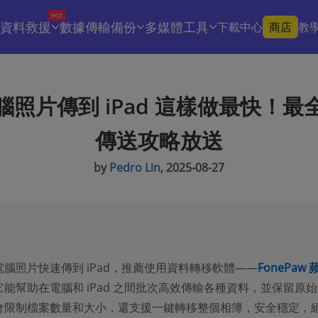
HOT
資料救援
數據傳輸備份
多媒體工具
下載中心
商店
教
腦照片傳到 iPad 這樣做最快！最
傳送攻略放送
by
Pedro Lin
, 2025-08-27
腦照片快速傳到 iPad，推薦使用資料轉移軟體——
FonePaw 
它能幫助在電腦和 iPad 之間批次高效傳輸各種資料，並保留原
會限制檔案數量和大小，還支援一鍵轉移整個相簿，安全穩定，