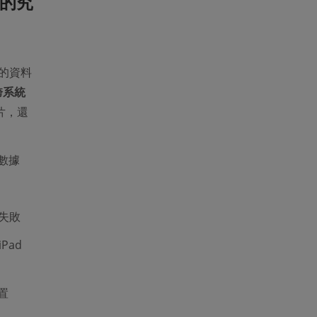
 的究
秀的資料
跨系統
片，還
數據
失敗
Pad
置