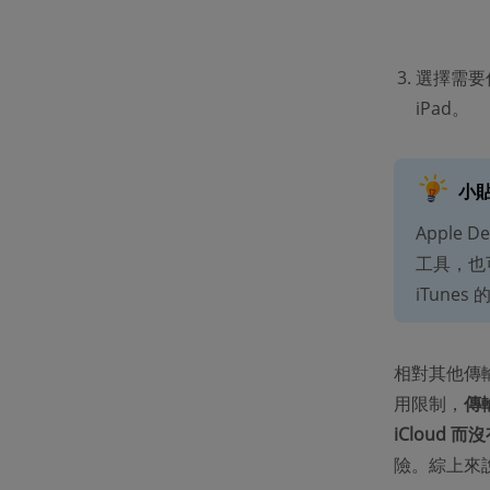
選擇需要
iPad。
小
Apple 
工具，也可以
iTune
相對其他傳輸
用限制，
傳
iCloud 
險。綜上來