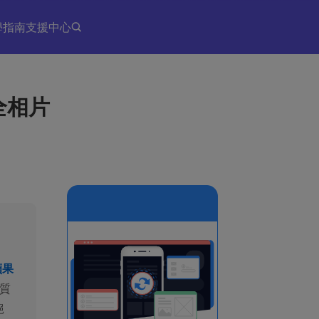
學指南
支援中心
全相片
蘋果
始質
絕