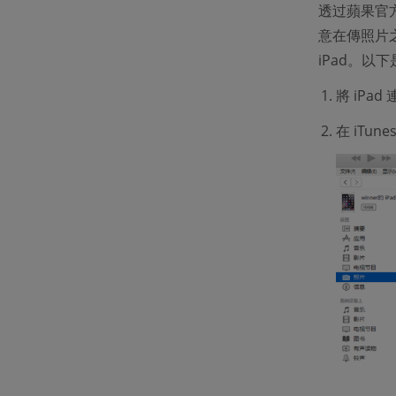
透过蘋果官方
意在傳照片
iPad。以下
將 iPa
在 iTu