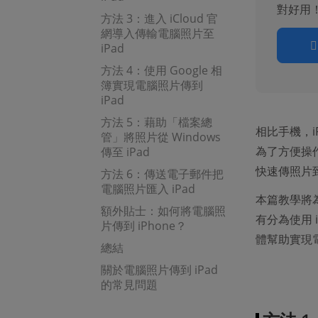
對好用
方法 3：進入 iCloud 官
網導入傳輸電腦照片至
iPad
方法 4：使用 Google 相
簿實現電腦照片傳到
iPad
方法 5：藉助「檔案總
相比手機，
管」將照片從 Windows
為了方便操
傳至 iPad
快速傳照片到
方法 6：傳送電子郵件把
電腦照片匯入 iPad
本篇教學將
額外貼士：如何將電腦照
有分為使用 
片傳到 iPhone？
體幫助實現電
總結
關於電腦照片傳到 iPad
的常見問題