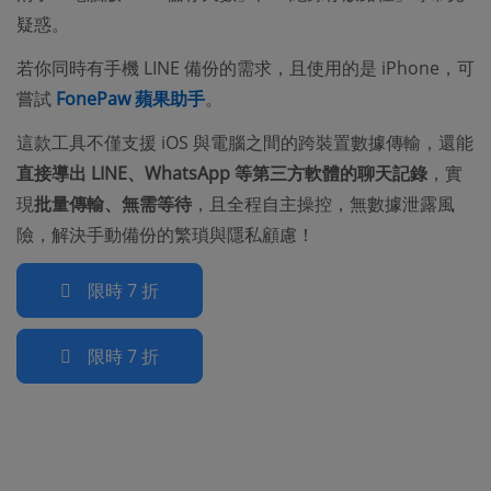
疑惑。
若你同時有手機 LINE 備份的需求，且使用的是 iPhone，可
嘗試
FonePaw 蘋果助手
。
這款工具不僅支援 iOS 與電腦之間的跨裝置數據傳輸，還能
直接導出 LINE、WhatsApp 等第三方軟體的聊天記錄
，實
現
批量傳輸、無需等待
，且全程自主操控，無數據泄露風
險，解決手動備份的繁瑣與隱私顧慮！
限時 7 折
限時 7 折