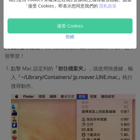
個問題。
「接受 Cookies」即表示您同意我們的
隱私政策
Mac LINE 電腦版備份實用指南
接受 Cookies
拒絕
Mac LINE 電腦版備份步驟與 Windows 略有不同，
主要差
異在於儲存路徑
，但同樣無需額外工具就能操作，快一起學
習學習！
點擊 Mac 設定列的
「前往檔案夾」
，或使用快捷鍵，輸
入
「~/Library/Containers/ jp.nvaver.LINE.mac」
執行
搜尋動作。