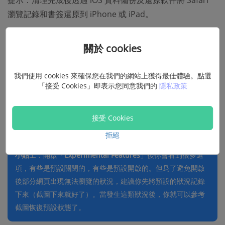
提示：清理完成後透過 iOS 資料備份及還原軟件將 Safari
瀏覽記錄和書簽還原到 iPhone 或 iPad。
方法三：開啟「Experimental Features」功
關於 cookies
能
我們使用 cookies 來確保您在我們的網站上獲得最佳體驗。點選
「Experimental Features」（試驗性 WebKit 功能）是
「接受 Cookies」即表示您同意我們的
隱私政策
iOS 11/iOS 12 中的隱藏功能，能使 Safari 瀏覽速度加快變
順。這個功能預設是關閉的，只要你將裡面的所有選項全部
接受 Cookies
開啟即可讓 Safari 的瀏覽速度變快。
拒絕
小貼士
：開啟「
Experimental Features
」後你會看到很多選
項，有些是預設關閉的，有些是預設開啟的。但爲了避免開啟
後部分網頁出現無法瀏覽的狀況，建議你先將預設的狀況記錄
下來（截圖下來就好了）。當發生這類狀況後，你就可以參考
截圖恢復預設狀態了。