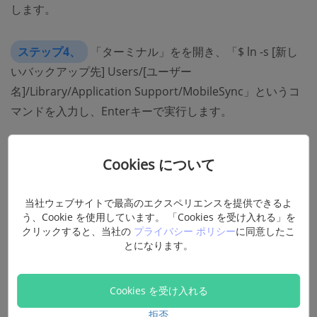
します。
ステップ4、
「ターミナル」をを開き、「$ ln -s [新し
いバックアップ先] Users/[ユーザー
名]/Library/Application Support/MobileSync」というコ
マンドを入力し、Enterキーで実行します。
Cookies について
当社ウェブサイトで最高のエクスペリエンスを提供できるよ
う、Cookie を使用しています。 「Cookies を受け入れる」を
これで、バックアップを実行すると、新しい保存場所にバ
クリックすると、当社の
プライバシー ポリシー
に同意したこ
ックアップが作成されるようになるはずです。
とになります。
豆知識：バックアップデータを外部
Cookies を受け入れる
ストレージに転送したい？
拒否