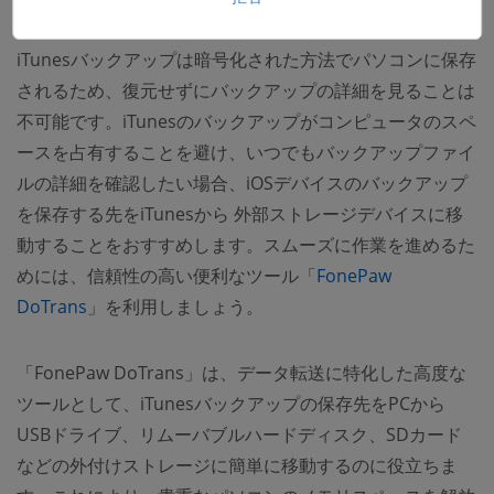
iTunesバックアップは暗号化された方法でパソコンに保存
されるため、復元せずにバックアップの詳細を見ることは
不可能です。iTunesのバックアップがコンピュータのスペ
ースを占有することを避け、いつでもバックアップファイ
ルの詳細を確認したい場合、iOSデバイスのバックアップ
を保存する先をiTunesから 外部ストレージデバイスに移
動することをおすすめします。スムーズに作業を進めるた
めには、信頼性の高い便利なツール「
FonePaw
DoTrans
」を利用しましょう。
「FonePaw DoTrans」は、データ転送に特化した高度な
ツールとして、iTunesバックアップの保存先をPCから
USBドライブ、リムーバブルハードディスク、SDカード
などの外付けストレージに簡単に移動するのに役立ちま