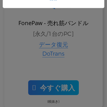
FonePaw - 売れ筋バンドル
[永久/1台のPC]
データ復元
DoTrans
今すぐ購入
(税抜き)