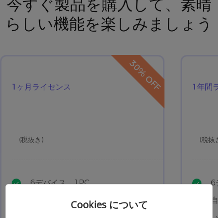
今すぐ製品を購入して、素晴
らしい機能を楽しみましょう
30% OFF
1ヶ月ライセンス
1年間
(税抜き)
(税抜
6デバイス、1PC
6
自動更新
Cookies について
いつでもキャンセルできる