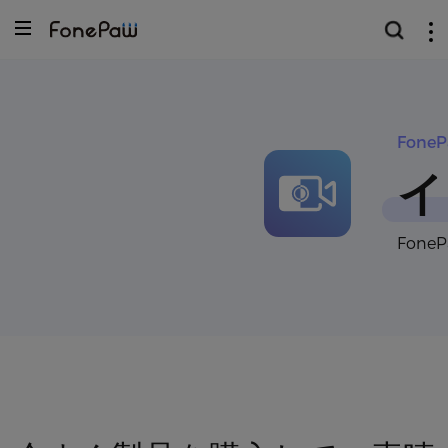
Fone
イ
Fon