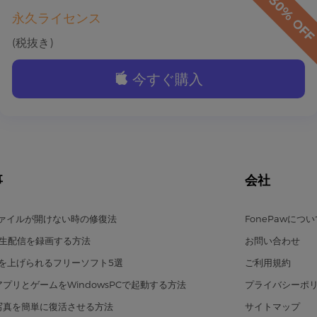
永久ライセンス
(税抜き)
今すぐ購入
事
会社
ファイルが開けない時の修復法
FonePawにつ
eの生配信を録画する方法
お問い合わせ
を上げられるフリーソフト5選
ご利用規約
のアプリとゲームをWindowsPCで起動する方法
プライバシーポ
の写真を簡単に復活させる方法
サイトマップ