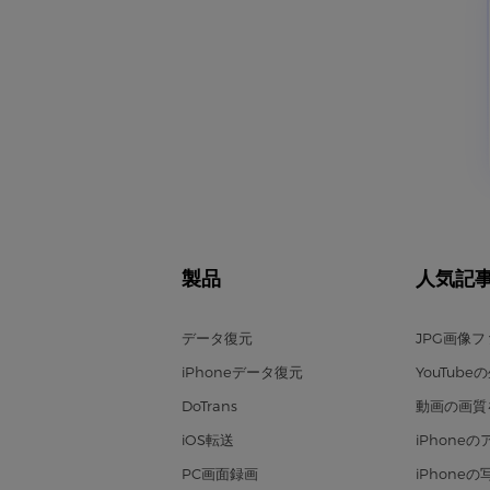
製品
人気記
データ復元
JPG画像
iPhoneデータ復元
YouTub
DoTrans
動画の画質
iOS転送
iPhone
PC画面録画
iPhone