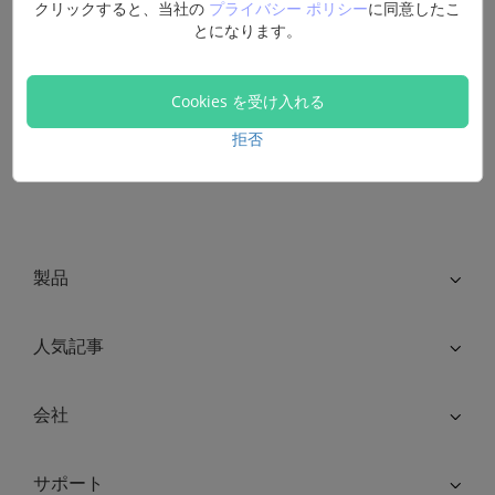
クリックすると、当社の
プライバシー ポリシー
に同意したこ
とになります。
詳細はこちらへ
Cookies を受け入れる
拒否
製品
人気記事
会社
サポート